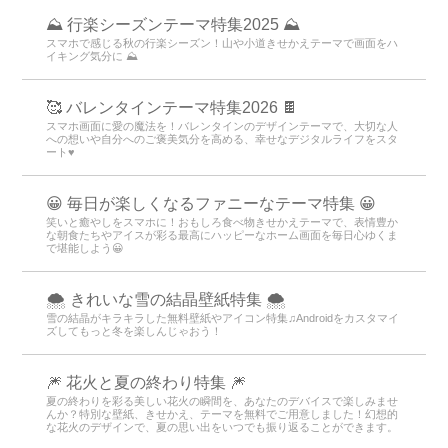
💜 雨上がりの庭園へ！紫陽花と雫のきらめき特
集💧 ✨
雨のしずくや朝露が紫陽花の花びらに光る様子をモチーフにした、透明
感あふれる美しいデザインが梅雨の気分を晴れやかにしてくれます💎💙
💜
⛰ 行楽シーズンテーマ特集2025 ⛰
スマホで感じる秋の行楽シーズン！山や小道きせかえテーマで画面をハ
イキング気分に ⛰
🥰 バレンタインテーマ特集2026 🍫
スマホ画面に愛の魔法を！バレンタインのデザインテーマで、大切な人
への想いや自分へのご褒美気分を高める、幸せなデジタルライフをスタ
ート♥️
😀 毎日が楽しくなるファニーなテーマ特集 😀
笑いと癒やしをスマホに！おもしろ食べ物きせかえテーマで、表情豊か
な朝食たちやアイスが彩る最高にハッピーなホーム画面を毎日心ゆくま
で堪能しよう😀
🌨 きれいな雪の結晶壁紙特集 🌨
雪の結晶がキラキラした無料壁紙やアイコン特集♫Androidをカスタマイ