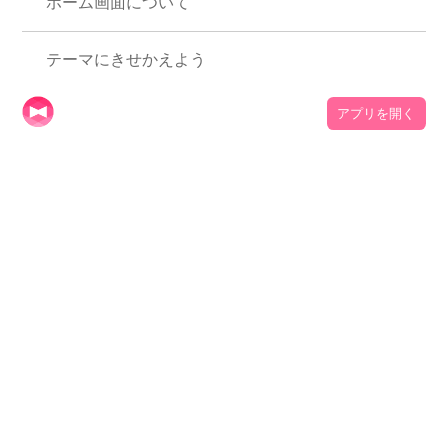
+HOMEの使い方一覧
アプリを開く
ホーム画面について
テーマにきせかえよう
ドロワー（アプリ一覧）の使い方
ホーム画面を使いこなそう
アイコンパックの使い方
ホーム画面アイコンのきせかえ方【個別】