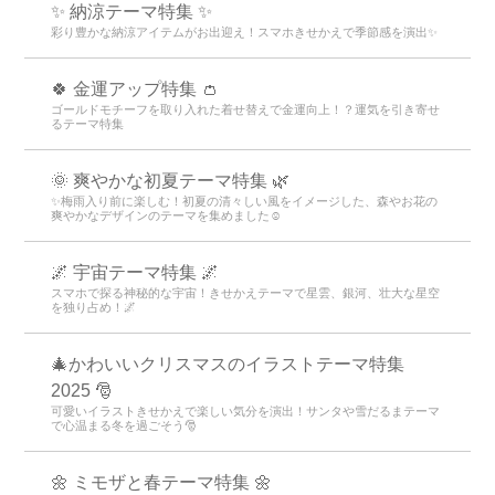
💐 美しいお花畑特集 💐
無料の花畑のスマホきせかえで穏やかな日常を。色とりどりの美しい着
せ替えで安らぎと癒やしをチャージ。
✨ 納涼テーマ特集 ✨
彩り豊かな納涼アイテムがお出迎え！スマホきせかえで季節感を演出✨
🍀 金運アップ特集 👛
ゴールドモチーフを取り入れた着せ替えで金運向上！？運気を引き寄せ
るテーマ特集
🌞 爽やかな初夏テーマ特集 🌿
✨梅雨入り前に楽しむ！初夏の清々しい風をイメージした、森やお花の
爽やかなデザインのテーマを集めました☺️
🌌 宇宙テーマ特集 🌌
スマホで探る神秘的な宇宙！きせかえテーマで星雲、銀河、壮大な星空
を独り占め！🌌