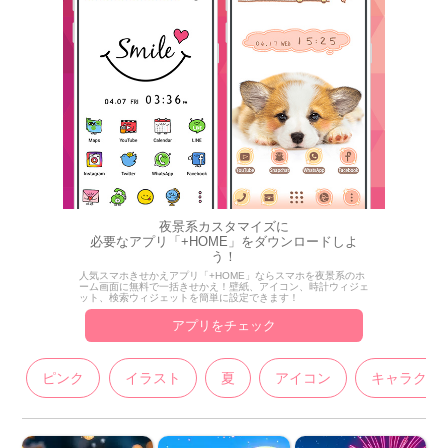
夜景系カスタマイズに
必要なアプリ「+HOME」をダウンロードしよ
う！
人気スマホきせかえアプリ「+HOME」ならスマホを夜景系のホ
ーム画面に無料で一括きせかえ！壁紙、アイコン、時計ウィジェ
ット、検索ウィジェットを簡単に設定できます！
アプリをチェック
ピンク
イラスト
夏
アイコン
キャラクタ