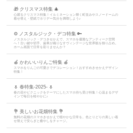
ズしてもっと冬を楽しんじゃおう！
🎆 花火と夏の終わり特集 🎆
夏の終わりを彩る美しい花火の瞬間を、あなたのデバイスで楽しみませ
んか？特別な壁紙、きせかえ、テーマを無料でご用意しました！幻想的
な花火のデザインで、夏の思い出をいつでも振り返ることができます。
🎁 クリスマス特集 🎄
心躍るクリスマス特集！イルミネーション輝く町並みやスノードームの
着せ替え・壁紙でホリデー気分を満喫しよう♪
⚙️ ノスタルジック・デコ特集 🔑
ノスタルジック・デコきせかえで、スマホを優雅なアンティーク空間
へ！古い鍵や切手、歯車が織りなすヴィンテージな世界観を独り占め。
ホーム画面で日常を彩りませんか？
🍎 かわいいりんご特集 🍎
スマホをりんごの可愛さでデコレーション！おすすめきせかえデザイン
特集！
🌷 春特集-2025- 🌷
春の花やピクニックをテーマにしたスマホ待ち受け特集！心温まるデザ
インで毎日を軽やかに♪