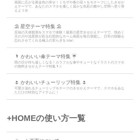
🎄かわいいクリスマスのイラストテーマ特集
2025 🎅
可愛いイラストきせかえで楽しい気分を演出！サンタや雪だるまテーマ
で心温まる冬を過ごそう🎅
🌼 ミモザと春テーマ特集 🌼
画面に広がる黄金色の幸せ！ミモザや春の花々をモチーフにしたきせか
えテーマで、あなたのスマホを優しく温かな色彩の癒やし空間へ塗り替
えよう🌼
⛱️ 星空テーマ特集 ⛱️
至福の天体観測をスマホで体験！最新の星空きせかえテーマで、煌めく
天の川や流星群が彩る幻想的なホーム画面を毎日堪能し、日常の喧騒を
忘れさせてくれる極上の安らぎを:star:️
🌂 かわいい傘テーマ特集 ☔
雨の日が待ち遠しくなる！カラフルな傘やキュートなイラストのスマホ
の無料きせかえテーマ特集🌂♫
🌷 かわいいチューリップ特集 🌷
可愛さ溢れるチューリップモチーフのきせかえテーマで、スマホをあな
ただけの特別なアイテムに！