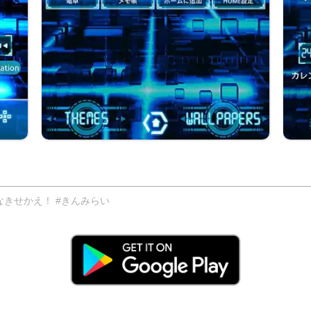
きせかえ！ #きんみらい