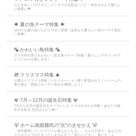
心ときめくパステルピンク！スマホを彩るハート・苺きせかえで愛らし
い画面に💗
🐠 夏の魚テーマ特集 🐠
涼やかな夏の魚たちがスマホに登場！金魚など夏らしい魚テーマで気分
一新🐠✨
🦜 かわいい鳥特集 🦜
スマホ待ち受けをかわいく彩る鳥モチーフ特集！愛らしいデザインやア
イコンが心を癒します♪
🎁 クリスマス特集 🎄
心躍るクリスマス特集！イルミネーション輝く町並みやスノードームの
着せ替え・壁紙でホリデー気分を満喫しよう♪
💎 7月～12月の誕生石特集 💎
7月から12月の誕生石をテーマにした スマホきせかえ特集！あなたの誕
生月を彩る 宝石はどれ？💎✨
🐻 ホーム画面難民の”次”のきせかえ 🐻
「長年愛用していたアプリが使えなくなる...」 そんな不安で、あなたの
スマホライフが止まっていませんか？ご安心ください。私たち「＋