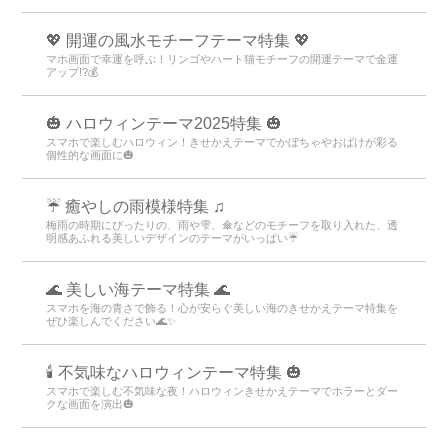
💖 開運の風水モチーフテーマ特集 💖
マホ画面で幸運を呼ぶ！リンゴやハート猫モチーフの開運テーマで金運
アップ!?💰
🎃 ハロウィンテーマ2025特集 🎃
スマホで楽しむハロウィン！きせかえテーマでかぼちゃやおばけが彩る
個性的な画面に🎃
☔ 癒やしの雨模様特集 ♫
梅雨の時期にぴったりの、雨や雫、傘などのモチーフを取り入れた、透
明感あふれる美しいデザインのテーマがいっぱい☔
🌊 美しい海テーマ特集 🌊
スマホを海の青さで飾る！心が安らぐ美しい海のきせかえテーマ特集を
ぜひ楽しんでください🌊✨
🕯️ 不気味なハロウィンテーマ特集 🎃
スマホで楽しむ不気味な夜！ハロウィンきせかえテーマでホラーとダー
クな画面を演出🎃