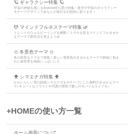
🪐 ギャラクシー特集 🪐
宇宙の神秘を感じるAndroid待ち受け特集！夜空や宇宙のギャラクシー
モチーフデザインであなたの毎日を幻想的に彩ります！
💆 マインドフルネステーマ特集 🌿
トレンドのウェルビーイングを網羅！スマホを彩るマインドフルきせか
えテーマで新生活を迎えよう🌿
⛄️ 冬景色テーマ ⛄️
冬の絶景をスマホで堪能！美しい雪景色のきせかえテーマで静寂に包ま
れた銀世界を画面いっぱいに⛄️
🐥 シマエナガ特集 🐥
かわいらしい雪の妖精シマエナガをモチーフにした無料のきせかえテー
マ♪キュートなイラストや写真の壁紙で癒しのモバイルライフを♪
+HOMEの使い方一覧
ホーム画面について