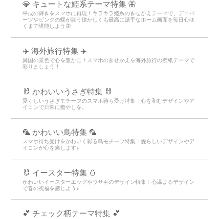
💎 キュートな姫系テーマ特集 🦋
平成の輝きをスマホに再現！キラキラ姫系のきせかえテーマで、デコパ
ーツやピンクの蝶が舞う懐かしくも最高に派手なホーム画面を毎日心ゆ
くまで堪能しよう🦋
✈️ 海外旅行特集 ✈️
異国の景色で心を豊かに！スマホのきせかえを海外旅行の壁紙テーマで
彩りましょう！
🐰 かわいいうさぎ特集 🐰
愛らしいうさぎモチーフのスマホ待ち受け特集！心を和むデザインやア
イコンで日常に癒やしを。
🦜 かわいい鳥特集 🦜
スマホ待ち受けをかわいく彩る鳥モチーフ特集！愛らしいデザインやア
イコンが心を癒します♪
🐰 イースター特集 🥚
かわいいイースターエッグやウサギのデザイン特集！心温まるデザイン
で春の祝福を感じよう♪
💕 チェック柄テーマ特集 💕