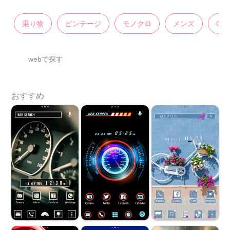
乗り物
ビンテージ
モノクロ
メンズ
CO
webで探す
おすすめ