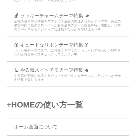
🍎 ラッキーチャームテーマ特集 🥑
至福の引き寄せ体験をスマホに！最新の開運きせかえテーマで、黄金の
果実や四つ葉のクローバーが彩る最高のホーム画面を毎日堪能し、日常
のデバイスからポジティブな運気をたっぷり呼び込もう🍀
🎀 キュートなリボンテーマ特集 🎀
リボンモチーフでスマホに可愛さをプラス！おしゃれでかわいい無料き
せかえ特集をぜひチェックしてください💝
🦾 やる気スイッチモチーフ特集 🔥
やる気が刺激される！炎やスイッチボタンをテーマにしたスマホきせか
え特集を楽しもう🔥
+HOMEの使い方一覧
ホーム画面について