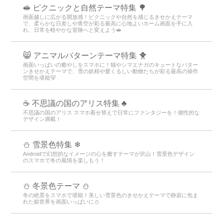
🥪 ピクニックと自然テーマ特集 🌳
画面越しに広がる開放感！ピクニックや自然を感じるきせかえテーマ
で、柔らかな日差しや青空が彩る最高に心地よいホーム画面を手に入
れ、日常を軽やかな冒険へと変えよう🥪
😸 アニマルパターンテーマ特集 🐥
画面いっぱいの癒やしをスマホに！猫やシマエナガのキュートなパター
ンきせかえテーマで、雪の妖精や愛くるしい動物たちが彩る最高の操作
空間を堪能🐻
☕ 不思議の国のアリス特集 ♣
不思議の国のアリス スマホ着せ替えで日常にファンタジーを！個性的な
デザイン満載！
⛄ 雪景色特集 ❄
Androidで幻想的なイメージの心を癒すテーマが沢山！雪景色デザイン
のスマホで冬の風情を楽しもう！
⛄️ 冬景色テーマ ⛄️
冬の絶景をスマホで堪能！美しい雪景色のきせかえテーマで静寂に包ま
れた銀世界を画面いっぱいに⛄️