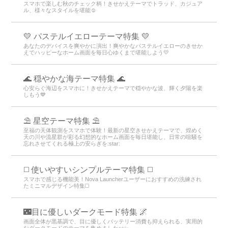
スマホで楽しむ秋のチェック柄！きせかえテーマでトラッド、カジュア
ル、様々なスタイルを堪能☺️
💛 パステルイエローテーマ特集 💛
あなたのデバイスを爽やかに演出！爽やかなパステルイエローのきせか
えでハッピーなホーム画面を毎日心ゆくまで堪能しよう💛
🌊 穏やかな海テーマ特集 🌊
心安らぐ海辺をスマホに！きせかえテーマで穏やかな波、輝く夕陽を楽
しもう💙
⛱️ 星空テーマ特集 ⛱️
至福の天体観測をスマホで体験！最新の星空きせかえテーマで、煌めく
天の川や流星群が彩る幻想的なホーム画面を毎日堪能し、日常の喧騒を
忘れさせてくれる極上の安らぎを:star:️
◻️ 使いやすいシンプルテーマ特集 ◻️
スマホで感じる機能美！Nova Launcherユーザーにおすすめの洗練され
たミニマルデザイン特集◻️
🌃目に優しいダークモード特集 🌌
画面全体が黒基調で、目に優しくバッテリー消費も抑えられる、実用的
なダークモードのテーマを集めました👀✨