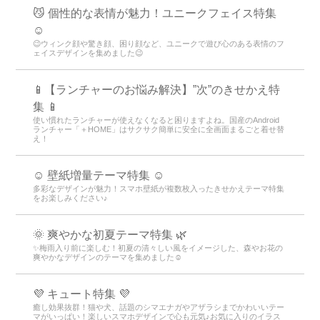
😼 個性的な表情が魅力！ユニークフェイス特集
☺️
😉ウィンク顔や驚き顔、困り顔など、ユニークで遊び心のある表情のフ
ェイスデザインを集めました😉
📱【ランチャーのお悩み解決】”次”のきせかえ特
集 📱
使い慣れたランチャーが使えなくなると困りますよね。国産のAndroid
ランチャー「＋HOME」はサクサク簡単に安全に全画面まるごと着せ替
え！
☺️ 壁紙増量テーマ特集 ☺️
多彩なデザインが魅力！スマホ壁紙が複数枚入ったきせかえテーマ特集
をお楽しみください♪
🌞 爽やかな初夏テーマ特集 🌿
✨梅雨入り前に楽しむ！初夏の清々しい風をイメージした、森やお花の
爽やかなデザインのテーマを集めました☺️
💜 キュート特集 💜
癒し効果抜群！猫や犬、話題のシマエナガやアザラシまでかわいいテー
マがいっぱい！楽しいスマホデザインで心も元気♪お気に入りのイラス