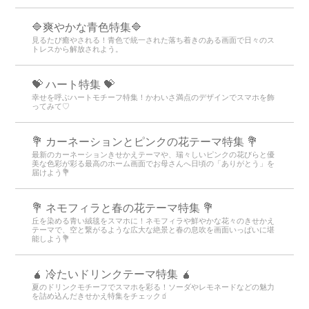
🔷爽やかな青色特集🔷
見るたび癒やされる！青色で統一された落ち着きのある画面で日々のス
トレスから解放されよう。
💝 ハート特集 💝
幸せを呼ぶハートモチーフ特集！かわいさ満点のデザインでスマホを飾
ってみて♡
💐 カーネーションとピンクの花テーマ特集 💐
最新のカーネーションきせかえテーマや、瑞々しいピンクの花びらと優
美な色彩が彩る最高のホーム画面でお母さんへ日頃の「ありがとう」を
届けよう💐
💐 ネモフィラと春の花テーマ特集 💐
丘を染める青い絨毯をスマホに！ネモフィラや鮮やかな花々のきせかえ
テーマで、空と繋がるような広大な絶景と春の息吹を画面いっぱいに堪
能しよう💐
🧉 冷たいドリンクテーマ特集 🧉
夏のドリンクモチーフでスマホを彩る！ソーダやレモネードなどの魅力
を詰め込んだきせかえ特集をチェック🧃