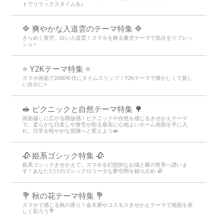
トでリラックスタイムを♪
🔷 爽やかな入道雲のテーマ特集 🔷
きらめく青空、白い入道雲！スマホを飾る夏空テーマで気分をリフレッ
シュ✨
⭐ Y2Kテーマ特集 ⭐
スマホ画面で2000年代にタイムスリップ！Y2Kテーマで懐かしくて新し
い自分に⭐
🥪 ピクニックと自然テーマ特集 🌳
画面越しに広がる開放感！ピクニックや自然を感じるきせかえテーマ
で、柔らかな日差しや青空が彩る最高に心地よいホーム画面を手に入
れ、日常を軽やかな冒険へと変えよう🥪
🥀 姫系ゴシック特集 🥀
姫系ゴシックきせかえで、スマホを幻想的なお城と蝶の世界へ誘いま
す！あなただけのゴシックロリータな夢空間を独り占め 🥀
💐 秋の花テーマ特集 💐
スマホで感じる秋の香り！金木犀やコスモスきせかえテーマで画面を美
しく彩ろう💐