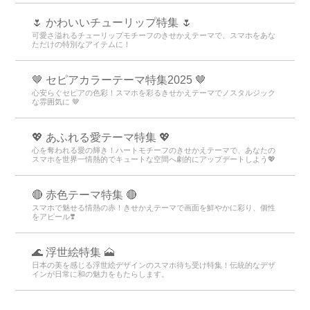
🌷 かわいいチューリップ特集 🌷
可愛さ溢れるチューリップモチーフのきせかえテーマで、スマホをあな
ただけの特別なアイテムに！
🤎 セピアカラーテーマ特集2025 🤎
心安らぐセピアの色彩！スマホを彩るきせかえテーマでノスタルジック
な雰囲気に 🤎
💖 あふれる愛テーマ特集 💖
心を奪われる愛の輝き！ハートモチーフのきせかえテーマで、あなたの
スマホを世界一情熱的でキュートな空間へ劇的にアップデートしよう💖
🔴 赤色テーマ特集 🔴
スマホで魅せる情熱の赤！きせかえテーマで画面を鮮やかに彩り、個性
をアピール❣️
🌊 浮世絵特集 🗻
日本の美を感じる浮世絵デザインのスマホ待ち受け特集！伝統的なデザ
インが日常に和の魅力をもたらします。