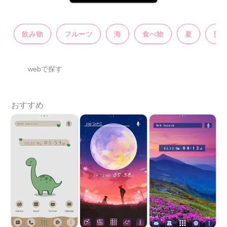
飲み物
フルーツ
海
食べ物
夏
男
webで探す
おすすめ