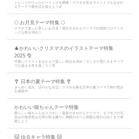
トレンドのウェルビーイングを網羅！スマホを彩るマインドフルきせか
えテーマで新生活を迎えよう🌿
🌕 お月見テーマ特集 🌕
スマホで楽しむ美しいお月見！満月きせかえテーマで幻想的でロマンチ
ックな夜を演出🌕
🎄かわいいクリスマスのイラストテーマ特集
2025 🎅
可愛いイラストきせかえで楽しい気分を演出！サンタや雪だるまテーマ
で心温まる冬を過ごそう🎅
🎐 日本の夏テーマ特集 🎐
きらめく花火、涼やかな水辺！スマホを飾る日本の夏テーマで和の気分
を満喫🎆
かわいい猫ちゃんテーマ特集
愛らしい猫ちゃんをスマホに！最新のきせかえテーマで、モフモフの毛
並みや無邪気な仕草が彩る癒やし満載のホーム画面を毎日心ゆくまで堪
能しよう
🐱 ゆるキャラ特集 🐱