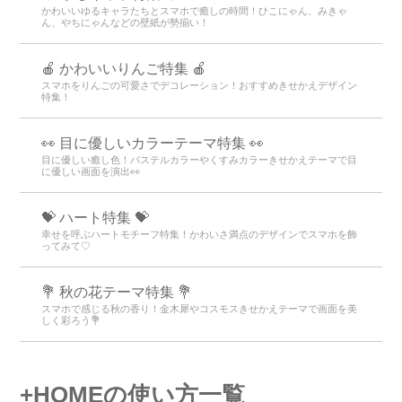
かわいいゆるキャラたちとスマホで癒しの時間！ひこにゃん、みきゃ
ん、やちにゃんなどの壁紙が勢揃い！
🍎 かわいいりんご特集 🍎
スマホをりんごの可愛さでデコレーション！おすすめきせかえデザイン
特集！
👀 目に優しいカラーテーマ特集 👀
目に優しい癒し色！パステルカラーやくすみカラーきせかえテーマで目
に優しい画面を演出👀
💝 ハート特集 💝
幸せを呼ぶハートモチーフ特集！かわいさ満点のデザインでスマホを飾
ってみて♡
💐 秋の花テーマ特集 💐
スマホで感じる秋の香り！金木犀やコスモスきせかえテーマで画面を美
しく彩ろう💐
+HOMEの使い方一覧