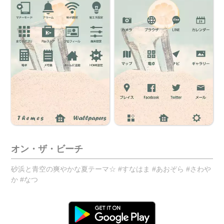
オン・ザ・ビーチ
砂浜と青空の爽やかな夏テーマ☆ #すなはま #あおぞら #さわや
か #なつ