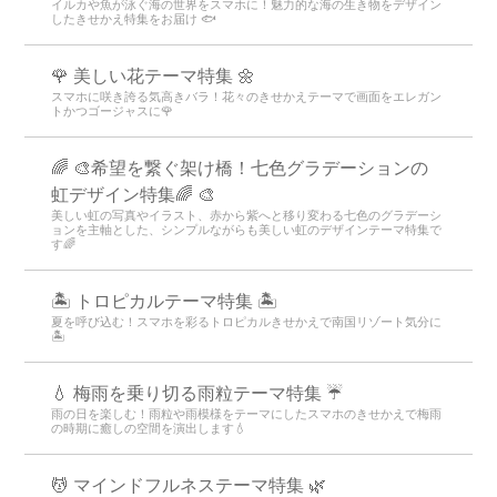
イルカや魚が泳ぐ海の世界をスマホに！魅力的な海の生き物をデザイン
したきせかえ特集をお届け 🐟
🌹 美しい花テーマ特集 🌼
スマホに咲き誇る気高きバラ！花々のきせかえテーマで画面をエレガン
トかつゴージャスに🌹
🌈 🎨希望を繋ぐ架け橋！七色グラデーションの
虹デザイン特集🌈 🎨
美しい虹の写真やイラスト、赤から紫へと移り変わる七色のグラデーシ
ョンを主軸とした、シンプルながらも美しい虹のデザインテーマ特集で
す🌈
🏝️ トロピカルテーマ特集 🏝️
夏を呼び込む！スマホを彩るトロピカルきせかえで南国リゾート気分に
🏝️
💧 梅雨を乗り切る雨粒テーマ特集 ☔
雨の日を楽しむ！雨粒や雨模様をテーマにしたスマホのきせかえで梅雨
の時期に癒しの空間を演出します💧
💆 マインドフルネステーマ特集 🌿