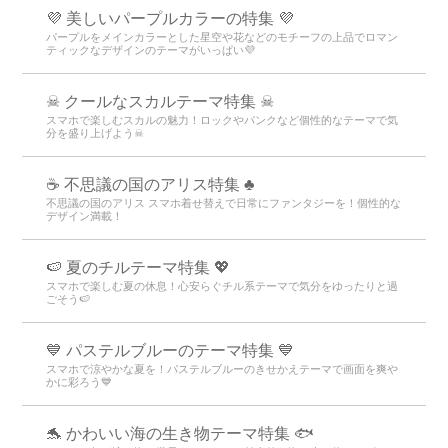
💜 美しいパープルカラーの特集 💜
パープルをメインカラーとした星空や花などのモチーフの上品でロマン
ティックなデザインのテーマがいっぱい💜
☠ クールなスカルテーマ特集 ☠
スマホで楽しむスカルの魅力！ロックやパンクなど個性的なテーマで気
分を盛り上げよう☠
☕ 不思議の国のアリス特集 ♣
不思議の国のアリス スマホ着せ替えで日常にファンタジーを！個性的な
デザイン満載！
🍉 夏のチルテーマ特集 💖
スマホで楽しむ夏の休息！心安らぐチル系テーマで気分をゆったりと過
ごそう🍉
💙 パステルブルーのテーマ特集 💙
スマホで涼やかな夏を！パステルブルーのきせかえテーマで画面を爽や
かに彩ろう💙
🐬 かわいい海の生き物テーマ特集 🐟