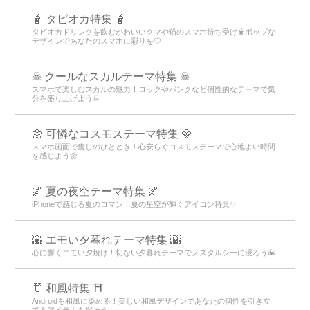
🧋 タピオカ特集 🧋
タピオカドリンクを飲むかわいいクマや猫のスマホ待ち受け🧋ポップな
デザインであなたのスマホに彩りを♡
☠ クールなスカルテーマ特集 ☠
スマホで楽しむスカルの魅力！ロックやパンクなど個性的なテーマで気
分を盛り上げよう☠
🌼 可憐なコスモステーマ特集 🌼
スマホ画面で癒しのひととき！心安らぐコスモステーマで心地よい時間
を感じよう🌼
🌌 夏の夜空テーマ特集 🌌
iPhoneで感じる夏のロマン！夏の星空が輝くアイコン特集✨
🌇 エモい夕暮れテーマ特集 🌇
心に響くエモい夕焼け！切ない夕暮れテーマでノスタルシーに浸ろう🌇
👘 和風特集 ⛩
Androidを和風に染める！美しい和風デザインであなたの個性を引き立
てるアイテムを探そう