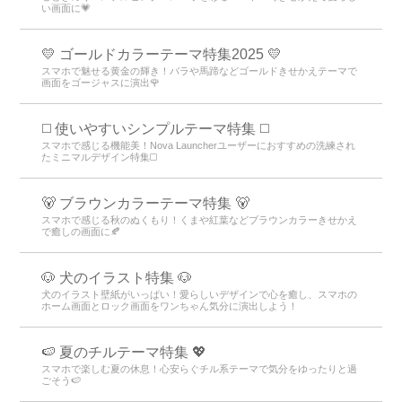
い画面に💗
💛 ゴールドカラーテーマ特集2025 💛
スマホで魅せる黄金の輝き！バラや馬蹄などゴールドきせかえテーマで
画面をゴージャスに演出🌹
◻️ 使いやすいシンプルテーマ特集 ◻️
スマホで感じる機能美！Nova Launcherユーザーにおすすめの洗練され
たミニマルデザイン特集◻️
🐻 ブラウンカラーテーマ特集 🐻
スマホで感じる秋のぬくもり！くまや紅葉などブラウンカラーきせかえ
で癒しの画面に🍂
🐶 犬のイラスト特集 🐶
犬のイラスト壁紙がいっぱい！愛らしいデザインで心を癒し、スマホの
ホーム画面とロック画面をワンちゃん気分に演出しよう！
🍉 夏のチルテーマ特集 💖
スマホで楽しむ夏の休息！心安らぐチル系テーマで気分をゆったりと過
ごそう🍉