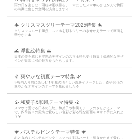
雨の日を楽しむ！雨粒や雨模様をテーマにしたスマホのきせかえで梅雨
の時期に癒しの空間を演出します💧
🎄 クリスマスツリーテーマ2025特集 🎄
クリスマスムード満点！スマホを彩るツリーのきせかえテーマで画面を
華やかに🎄
🌊 浮世絵特集 🗻
日本の美を感じる浮世絵デザインのスマホ待ち受け特集！伝統的なデザ
インが日常に和の魅力をもたらします。
🌞 爽やかな初夏テーマ特集 🌿
✨梅雨入り前に楽しむ！初夏の清々しい風をイメージした、森やお花の
爽やかなデザインのテーマを集めました☺️
🍘 和菓子&和風テーマ特集 🍘
スマホで愛でる日本の伝統。和菓子や和風モチーフのきせかえテーマ
で、四季折々の風情と愛らしい色彩が彩る雅な画面を今すぐ手に入れよ
う🍘
💗 パステルピンクテーマ特集 💗
心ときめくパステルピンク！スマホを彩るハート・苺きせかえで愛らし