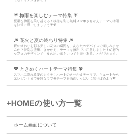
☔ 梅雨を楽しむテーマ特集 ☔
憂鬱な梅雨を乗り越える！模様を彩る無料スマホきせかえテーマで梅雨
を快適に過ごしましょう☔💖
🎆 花火と夏の終わり特集 🎆
夏の終わりを彩る美しい花火の瞬間を、あなたのデバイスで楽しみませ
んか？特別な壁紙、きせかえ、テーマを無料でご用意しました！幻想的
な花火のデザインで、夏の思い出をいつでも振り返ることができます。
💖 ときめくハートテーマ特集 💖
スマホに溢れる愛のカタチ！ハートのきせかえテーマで、キュートから
エレガントまで多彩なラブモチーフを画面いっぱいに散りばめよう💖
+HOMEの使い方一覧
ホーム画面について