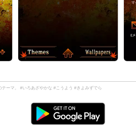
ーマ。 #いろあざやかな #こうよう #きよみずでら