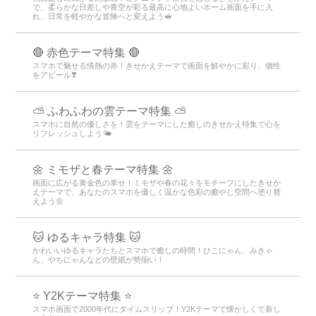
で、柔らかな日差しや青空が彩る最高に心地よいホーム画面を手に入
れ、日常を軽やかな冒険へと変えよう🥪
🔴 赤色テーマ特集 🔴
スマホで魅せる情熱の赤！きせかえテーマで画面を鮮やかに彩り、個性
をアピール❣️
⛅ ふわふわの雲テーマ特集 ⛅
スマホに自然の優しさを！雲をテーマにした癒しのきせかえ特集で心を
リフレッシュしよう🌤️
🌼 ミモザと春テーマ特集 🌼
画面に広がる黄金色の幸せ！ミモザや春の花々をモチーフにしたきせか
えテーマで、あなたのスマホを優しく温かな色彩の癒やし空間へ塗り替
えよう🌼
🐱 ゆるキャラ特集 🐱
かわいいゆるキャラたちとスマホで癒しの時間！ひこにゃん、みきゃ
ん、やちにゃんなどの壁紙が勢揃い！
⭐ Y2Kテーマ特集 ⭐
スマホ画面で2000年代にタイムスリップ！Y2Kテーマで懐かしくて新し