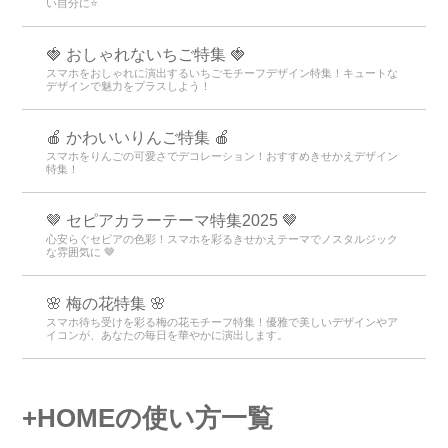
い自分に⭐
🍓 おしゃれないちご特集 🍓
スマホをおしゃれに演出するいちごモチーフデザイン特集！キュートな
デザインで魅力をプラスしよう！
🍎 かわいいりんご特集 🍎
スマホをりんごの可愛さでデコレーション！おすすめきせかえデザイン
特集！
🤎 セピアカラーテーマ特集2025 🤎
心安らぐセピアの色彩！スマホを彩るきせかえテーマでノスタルジック
な雰囲気に 🤎
🌸 梅の花特集 🌸
スマホ待ち受けを彩る梅の花モチーフ特集！優雅で美しいデザインやア
イコンが、あなたの毎日を華やかに演出します。
+HOMEの使い方一覧