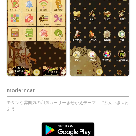
moderncat
モダンな雰囲気の和風ガーリーきせかえテーマ！ #ふんいき #わ
ふう