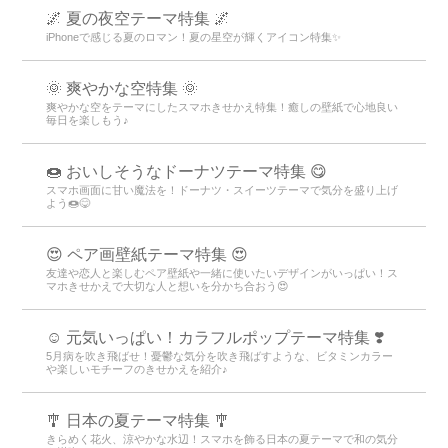
🌌 夏の夜空テーマ特集 🌌
iPhoneで感じる夏のロマン！夏の星空が輝くアイコン特集✨
🌞 爽やかな空特集 🌞
爽やかな空をテーマにしたスマホきせかえ特集！癒しの壁紙で心地良い
毎日を楽しもう♪
🍩 おいしそうなドーナツテーマ特集 😋
スマホ画面に甘い魔法を！ドーナツ・スイーツテーマで気分を盛り上げ
よう🍩😋
😍 ペア画壁紙テーマ特集 😍
友達や恋人と楽しむペア壁紙や一緒に使いたいデザインがいっぱい！ス
マホきせかえで大切な人と想いを分かち合おう😍
☺️ 元気いっぱい！カラフルポップテーマ特集 ❣️
5月病を吹き飛ばせ！憂鬱な気分を吹き飛ばすような、ビタミンカラー
や楽しいモチーフのきせかえを紹介♪
🎐 日本の夏テーマ特集 🎐
きらめく花火、涼やかな水辺！スマホを飾る日本の夏テーマで和の気分