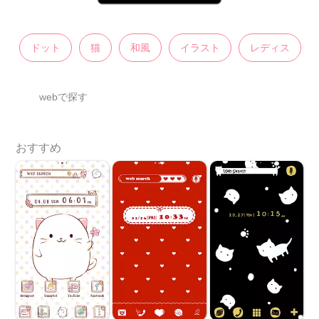
ドット
猫
和風
イラスト
レディス
webで探す
おすすめ