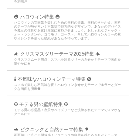
を満喫🎆
🎃 ハロウィン特集 🎃
ハロウィンの雰囲気を楽しむための無料の壁紙、無料のきせかえ、無料
のテーマが勢ぞろい！不気味で魅力的なデザインで、あなたのデバイス
を魔女の住処やお化け屋敷に変身させましょう。おしゃれなジャック・
オー・ランタンや、コウモリ、ゴースト、そしてハロウィンカラーの紫
やオレンジを使った壁紙があなたを待っています。
🎄 クリスマスツリーテーマ2025特集 🎄
クリスマスムード満点！スマホを彩るツリーのきせかえテーマで画面を
華やかに🎄
🕯️ 不気味なハロウィンテーマ特集 🎃
スマホで楽しむ不気味な夜！ハロウィンきせかえテーマでホラーとダー
クな画面を演出🎃
✠ モテる男の壁紙特集 ✠
モテる男の必需品！夜景やペイズリーなど洗練されたテーマでスマホを
クールに✨
🥪 ピクニックと自然テーマ特集 🌳
画面越しに広がる開放感！ピクニックや自然を感じるきせかえテーマ