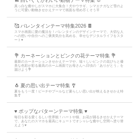
🐩 白いくてかわいい動物テーマ特集 🐰
真っ白な癒やしがスマホに大集合！犬やウサギ、シマエナガなど雪のよ
うに可愛い動物きせかえテーマで画面を埋め尽くそう🐰
🥰 バレンタインテーマ特集2026 🍫
スマホ画面に愛の魔法を！バレンタインのデザインテーマで、大切な人
への想いや自分へのご褒美気分を高める、幸せなデジタルライフをスタ
ート♥️
💐 カーネーションとピンクの花テーマ特集 💐
最新のカーネーションきせかえテーマや、瑞々しいピンクの花びらと優
美な色彩が彩る最高のホーム画面でお母さんへ日頃の「ありがとう」を
届けよう💐
🐧 夏の思い出テーマ特集 🎐
夏をもう一度！ビーチやプールなど夏らしい思い出が映えるきせかえ特
集🎐
♥️ ポップなパターンテーマ特集 ♥️
毎日を彩る愛くるしい世界観！ハートや猫、お花が踊るきせかえテーマ
で、あなたのスマホを最高にキュートでオシャレな癒やし空間へ塗り替
えよう♥️