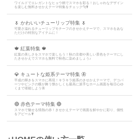
ワイルドでエレガントなヒョウ柄でスマホを彩る！おしゃれなデザイン
を楽しむ無料きせかえテーマ特集をチェック🐆❣️
🌷 かわいいチューリップ特集 🌷
可愛さ溢れるチューリップモチーフのきせかえテーマで、スマホをあな
ただけの特別なアイテムに！
🍁 紅葉特集 🍁
紅葉の美しさをスマホで楽しもう！秋の京都や美しい景色をテーマにし
たきせかえでスマホも無料で秋色に染めましょう♪
💎 キュートな姫系テーマ特集 🦋
平成の輝きをスマホに再現！キラキラ姫系のきせかえテーマで、デコパ
ーツやピンクの蝶が舞う懐かしくも最高に派手なホーム画面を毎日心ゆ
くまで堪能しよう🦋
🔴 赤色テーマ特集 🔴
スマホで魅せる情熱の赤！きせかえテーマで画面を鮮やかに彩り、個性
をアピール❣️