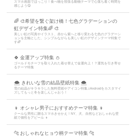
スマホ画面でほっこり！食べ物を頬張る動物テーマで心落ち着く時間を
感じよう😋
🌈 🎨希望を繋ぐ架け橋！七色グラデーションの
虹デザイン特集🌈 🎨
美しい虹の写真やイラスト、赤から紫へと移り変わる七色のグラデーシ
ョンを主軸とした、シンプルながらも美しい虹のデザインテーマ特集で
す🌈
🍀 金運アップ特集 👛
ゴールドモチーフを取り入れた着せ替えで金運向上！？運気を引き寄せ
るテーマ特集
🌨 きれいな雪の結晶壁紙特集 🌨
雪の結晶がキラキラした無料壁紙やアイコン特集♫Androidをカスタマイ
ズしてもっと冬を楽しんじゃおう！
👦 オシャレ男子におすすめテーマ特集 👦
クールな男性に贈るスマホきせかえ！NY、犬、自然などおしゃれな壁
紙で個性をアピール 👦
🐆 おしゃれなヒョウ柄テーマ特集 🐆