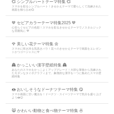
💞 シンプルハートテーマ特集 💞
スマホを彩るシンプルハート！きせかえテーマで愛らしくて洗練された
画面を独り占め💞
🤎 セピアカラーテーマ特集2025 🤎
心安らぐセピアの色彩！スマホを彩るきせかえテーマでノスタルジック
な雰囲気に 🤎
🌹 美しい花テーマ特集 🌼
スマホに咲き誇る気高きバラ！花々のきせかえテーマで画面をエレガン
トかつゴージャスに🌹
🏯 かっこいい漢字壁紙特集 🏯
あなたのスマホをかっこよくアップグレード！大胆な筆致から洗練され
たモダンなタイポグラフィまで、象徴的な漢字を一つに集めたスマホ壁
紙特集
🍩 おいしそうなドーナツテーマ特集 😋
スマホ画面に甘い魔法を！ドーナツ・スイーツテーマで気分を盛り上げ
よう🍩😋
😸 かわいい動物と食べ物テーマ特集 🍜