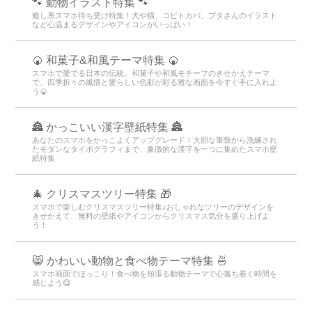
🐾 動物イラスト特集 🐾
癒し系スマホ待ち受け特集！犬や猫、コビトカバ、ブタさんのイラスト
など心温まるデザインやアイコンがいっぱい！
🍘 和菓子&和風テーマ特集 🍘
スマホで愛でる日本の伝統。和菓子や和風モチーフのきせかえテーマ
で、四季折々の風情と愛らしい色彩が彩る雅な画面を今すぐ手に入れよ
う🍘
🏯 かっこいい漢字壁紙特集 🏯
あなたのスマホをかっこよくアップグレード！大胆な筆致から洗練され
たモダンなタイポグラフィまで、象徴的な漢字を一つに集めたスマホ壁
紙特集
🎄 クリスマスツリー特集 🎁
スマホで楽しむクリスマスツリー特集♪おしゃれなツリーのデザインを
きせかえて、無料の壁紙やアイコンからクリスマス気分を盛り上げよ
う！
😸 かわいい動物と食べ物テーマ特集 🍜
スマホ画面でほっこり！食べ物を頬張る動物テーマで心落ち着く時間を
感じよう😋