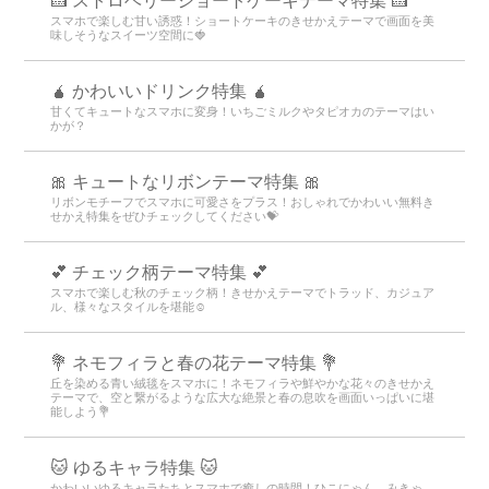
🍰 ストロベリーショートケーキテーマ特集 🍰
スマホで楽しむ甘い誘惑！ショートケーキのきせかえテーマで画面を美
味しそうなスイーツ空間に🍓
🧉 かわいいドリンク特集 🧉
甘くてキュートなスマホに変身！いちごミルクやタピオカのテーマはい
かが？
🎀 キュートなリボンテーマ特集 🎀
リボンモチーフでスマホに可愛さをプラス！おしゃれでかわいい無料き
せかえ特集をぜひチェックしてください💝
💕 チェック柄テーマ特集 💕
スマホで楽しむ秋のチェック柄！きせかえテーマでトラッド、カジュア
ル、様々なスタイルを堪能☺️
💐 ネモフィラと春の花テーマ特集 💐
丘を染める青い絨毯をスマホに！ネモフィラや鮮やかな花々のきせかえ
テーマで、空と繋がるような広大な絶景と春の息吹を画面いっぱいに堪
能しよう💐
🐱 ゆるキャラ特集 🐱
かわいいゆるキャラたちとスマホで癒しの時間！ひこにゃん、みきゃ