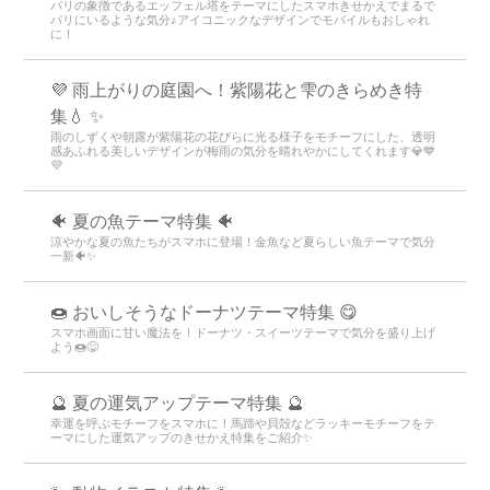
パリの象徴であるエッフェル塔をテーマにしたスマホきせかえでまるで
パリにいるような気分♪アイコニックなデザインでモバイルもおしゃれ
に！
💜 雨上がりの庭園へ！紫陽花と雫のきらめき特
集💧 ✨
雨のしずくや朝露が紫陽花の花びらに光る様子をモチーフにした、透明
感あふれる美しいデザインが梅雨の気分を晴れやかにしてくれます💎💙
💜
🐠 夏の魚テーマ特集 🐠
涼やかな夏の魚たちがスマホに登場！金魚など夏らしい魚テーマで気分
一新🐠✨
🍩 おいしそうなドーナツテーマ特集 😋
スマホ画面に甘い魔法を！ドーナツ・スイーツテーマで気分を盛り上げ
よう🍩😋
🔮 夏の運気アップテーマ特集 🔮
幸運を呼ぶモチーフをスマホに！馬蹄や貝殻などラッキーモチーフをテ
ーマにした運気アップのきせかえ特集をご紹介✨