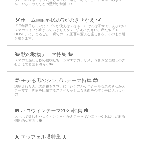
ん、やちにゃんなどの壁紙が勢揃い！
🐻 ホーム画面難民の”次”のきせかえ 🐻
「長年愛用していたアプリが使えなくなる...」 そんな不安で、あなたの
スマホライフが止まっていませんか？ご安心ください。私たち「＋
HOME」は、まるごと一瞬でホーム画面を変える楽しさを、そのまま引
き継ぎます。
🐿️ 秋の動物テーマ特集 🐿️
スマホで感じる秋の動物たち！シマエナガ、リス、うさぎなど癒しのき
せかえで画面を彩ろう🐿️
😎 モテる男のシンプルテーマ特集 😎
洗練された大人の余裕をスマホに！シンプルかつクールな男のきせかえ
テーマで、周囲を圧倒するスタイリッシュな画面を今すぐ手に入れよう
😎
🎃 ハロウィンテーマ2025特集 🎃
スマホで楽しむハロウィン！きせかえテーマでかぼちゃやおばけが彩る
個性的な画面に🎃
🗼 エッフェル塔特集 🗼