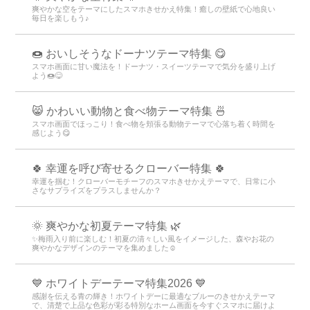
爽やかな空をテーマにしたスマホきせかえ特集！癒しの壁紙で心地良い
毎日を楽しもう♪
🍩 おいしそうなドーナツテーマ特集 😋
スマホ画面に甘い魔法を！ドーナツ・スイーツテーマで気分を盛り上げ
よう🍩😋
😸 かわいい動物と食べ物テーマ特集 🍜
スマホ画面でほっこり！食べ物を頬張る動物テーマで心落ち着く時間を
感じよう😋
🍀 幸運を呼び寄せるクローバー特集 🍀
幸運を掴む！クローバーモチーフのスマホきせかえテーマで、日常に小
さなサプライズをプラスしませんか？
🌞 爽やかな初夏テーマ特集 🌿
✨梅雨入り前に楽しむ！初夏の清々しい風をイメージした、森やお花の
爽やかなデザインのテーマを集めました☺️
💙 ホワイトデーテーマ特集2026 💙
感謝を伝える青の輝き！ホワイトデーに最適なブルーのきせかえテーマ
で、清楚で上品な色彩が彩る特別なホーム画面を今すぐスマホに届けよ