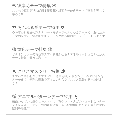
🏵 彼岸花テーマ特集 🏵
スマホで感じる秋の幻想！彼岸花や紅葉きせかえテーマで画面を美しく
彩ろう🍁
💖 あふれる愛テーマ特集 💖
心を奪われる愛の輝き！ハートモチーフのきせかえテーマで、あなたの
スマホを世界一情熱的でキュートな空間へ劇的にアップデートしよう💖
🟡 黄色テーマ特集 🟡
ビタミンカラーの黄色でスマホを輝かせる！エネルギッシュなきせかえ
テーマ特集で日々に彩りを
🎄 クリスマスツリー特集 🎁
スマホで楽しむクリスマスツリー特集♪おしゃれなツリーのデザインを
きせかえて、無料の壁紙やアイコンからクリスマス気分を盛り上げよ
う！
😸 アニマルパターンテーマ特集 🐥
画面いっぱいの癒やしをスマホに！猫やシマエナガのキュートなパター
ンきせかえテーマで、雪の妖精や愛くるしい動物たちが彩る最高の操作
空間を堪能🐻