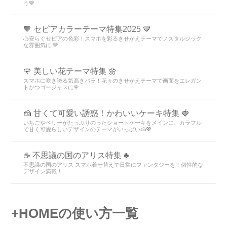
う💙
🤎 セピアカラーテーマ特集2025 🤎
心安らぐセピアの色彩！スマホを彩るきせかえテーマでノスタルジック
な雰囲気に 🤎
🌹 美しい花テーマ特集 🌼
スマホに咲き誇る気高きバラ！花々のきせかえテーマで画面をエレガン
トかつゴージャスに🌹
🍰 甘くて可愛い誘惑！かわいいケーキ特集 🍓
いちごやベリーがたっぷりのったショートケーキをメインに、カラフル
で甘く可愛らしいデザインのテーマがいっぱい🍰💖
☕ 不思議の国のアリス特集 ♣
不思議の国のアリス スマホ着せ替えで日常にファンタジーを！個性的な
デザイン満載！
+HOMEの使い方一覧