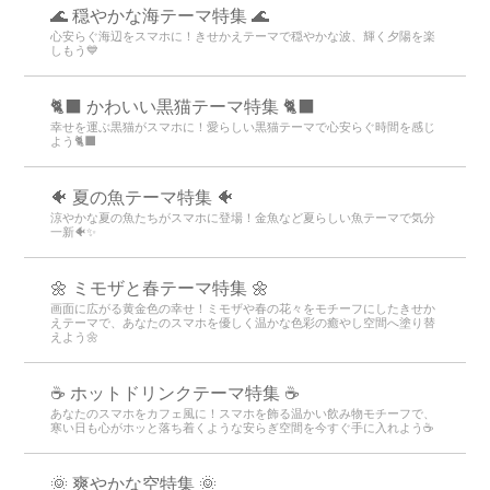
🌊 穏やかな海テーマ特集 🌊
心安らぐ海辺をスマホに！きせかえテーマで穏やかな波、輝く夕陽を楽
しもう💙
🐈‍⬛ かわいい黒猫テーマ特集 🐈‍⬛
幸せを運ぶ黒猫がスマホに！愛らしい黒猫テーマで心安らぐ時間を感じ
よう🐈‍⬛
🐠 夏の魚テーマ特集 🐠
涼やかな夏の魚たちがスマホに登場！金魚など夏らしい魚テーマで気分
一新🐠✨
🌼 ミモザと春テーマ特集 🌼
画面に広がる黄金色の幸せ！ミモザや春の花々をモチーフにしたきせか
えテーマで、あなたのスマホを優しく温かな色彩の癒やし空間へ塗り替
えよう🌼
☕️ ホットドリンクテーマ特集 ☕️
あなたのスマホをカフェ風に！スマホを飾る温かい飲み物モチーフで、
寒い日も心がホッと落ち着くような安らぎ空間を今すぐ手に入れよう☕️
🌞 爽やかな空特集 🌞