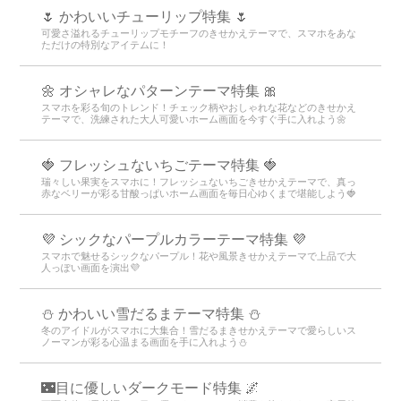
🌷 かわいいチューリップ特集 🌷
可愛さ溢れるチューリップモチーフのきせかえテーマで、スマホをあな
ただけの特別なアイテムに！
🌼 オシャレなパターンテーマ特集 🎀
スマホを彩る旬のトレンド！チェック柄やおしゃれな花などのきせかえ
テーマで、洗練された大人可愛いホーム画面を今すぐ手に入れよう🌼
🍓 フレッシュないちごテーマ特集 🍓
瑞々しい果実をスマホに！フレッシュないちごきせかえテーマで、真っ
赤なベリーが彩る甘酸っぱいホーム画面を毎日心ゆくまで堪能しよう🍓
💜 シックなパープルカラーテーマ特集 💜
スマホで魅せるシックなパープル！花や風景きせかえテーマで上品で大
人っぽい画面を演出💜
⛄️ かわいい雪だるまテーマ特集️ ⛄️
冬のアイドルがスマホに大集合！雪だるまきせかえテーマで愛らしいス
ノーマンが彩る心温まる画面を手に入れよう️⛄️
🌃目に優しいダークモード特集 🌌