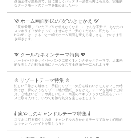
画面全体が黒基調で、目に優しくバッテリー消費も抑えられる、実用的
なダークモードのテーマを集めました👀✨
🐻 ホーム画面難民の”次”のきせかえ 🐻
「長年愛用していたアプリが使えなくなる...」 そんな不安で、あなたの
スマホライフが止まっていませんか？ご安心ください。私たち「＋
HOME」は、まるごと一瞬でホーム画面を変える楽しさを、そのまま引
き継ぎます。
💖 クールなネオンテーマ特集 💖
ハートやバラをサイバーパンクに描くネオンきせかえテーマで、近未来
的な美しさが彩る最高にクールなスマホ画面を手に入れよう🌹
⛵ リゾートテーマ特集 ⛵
忙しい日常から離れて、手軽にリゾート気分を味わいませんか？この特
集では、夢のようなリゾート地の壁紙、きせかえ、テーマを無料でご紹
介。心地よいビーチや美しい山々、南国のエキゾチックな風景をデバイ
スに取り入れて、いつでも旅行気分を楽しみましょう！
🕯️ 癒やしのキャンドルテーマ特集 🕯️
スマホに灯る癒やしの炎！キャンドルのきせかえテーマで温かく幻想的
なキャンドルナイトを楽しもう️✨️