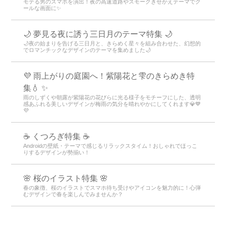
モテる男のスマホを演出！夜の高速道路やスモークきせかえテーマでク
ールな画面に✨
🌙 夢見る夜に誘う三日月のテーマ特集 🌙
🌙夜の始まりを告げる三日月と、きらめく星々を組み合わせた、幻想的
でロマンチックなデザインのテーマを集めました🌙
💜 雨上がりの庭園へ！紫陽花と雫のきらめき特
集💧 ✨
雨のしずくや朝露が紫陽花の花びらに光る様子をモチーフにした、透明
感あふれる美しいデザインが梅雨の気分を晴れやかにしてくれます💎💙
💜
☕ くつろぎ特集 ☕
Androidの壁紙・テーマで感じるリラックスタイム！おしゃれでほっこ
りするデザインが勢揃い！
🌸 桜のイラスト特集 🌸
春の象徴、桜のイラストでスマホ待ち受けやアイコンを魅力的に！心弾
むデザインで春を楽しんでみませんか？