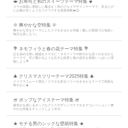
🍣 お寿司と和のスイーツテーマ特集 🍵
スマホ画面に美味しい魔法を！和のグルメデザインテーマで、見るたび
にお腹が空くようなワクワクする視覚体験🍣😋
🌞 爽やかな空特集 🌞
爽やかな空をテーマにしたスマホきせかえ特集！癒しの壁紙で心地良い
毎日を楽しもう♪
💐 ネモフィラと春の花テーマ特集 💐
丘を染める青い絨毯をスマホに！ネモフィラや鮮やかな花々のきせかえ
テーマで、空と繋がるような広大な絶景と春の息吹を画面いっぱいに堪
能しよう💐
🎄 クリスマスツリーテーマ2025特集 🎄
クリスマスムード満点！スマホを彩るツリーのきせかえテーマで画面を
華やかに🎄
🍧 ポップなアイステーマ特集 🍧
夏気分を感じるポップなアイスデザインでスマホをデコレーション！爽
やかな特集をチェックしよう🍧😋
★ モテる男のシックな壁紙特集 ★