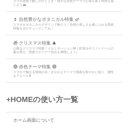
スマホ画面で癒しのひととき！雄大な自然テーマで心落ち着く時間を感
じよう🏔️
🌷 自然豊かなボタニカル特集 🌿
スマホをボタニカルデザインで飾ろう！自然の美しさを感じられる壁紙
特集をぜひチェックしてね！
🎁 クリスマス特集 🎄
心躍るクリスマス特集！イルミネーション輝く町並みやスノードームの
着せ替え・壁紙でホリデー気分を満喫しよう♪
🔴 赤色テーマ特集 🔴
スマホで魅せる情熱の赤！きせかえテーマで画面を鮮やかに彩り、個性
をアピール❣️
+HOMEの使い方一覧
ホーム画面について