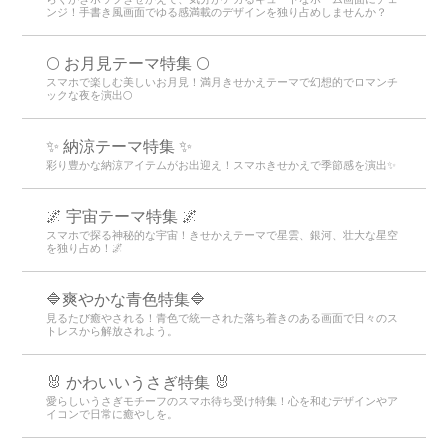
ンジ！手書き風画面でゆる感満載のデザインを独り占めしませんか？
🌕 お月見テーマ特集 🌕
スマホで楽しむ美しいお月見！満月きせかえテーマで幻想的でロマンチ
ックな夜を演出🌕
✨ 納涼テーマ特集 ✨
彩り豊かな納涼アイテムがお出迎え！スマホきせかえで季節感を演出✨
🌌 宇宙テーマ特集 🌌
スマホで探る神秘的な宇宙！きせかえテーマで星雲、銀河、壮大な星空
を独り占め！🌌
🔷爽やかな青色特集🔷
見るたび癒やされる！青色で統一された落ち着きのある画面で日々のス
トレスから解放されよう。
🐰 かわいいうさぎ特集 🐰
愛らしいうさぎモチーフのスマホ待ち受け特集！心を和むデザインやア
イコンで日常に癒やしを。