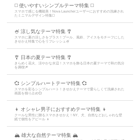
◻️ 使いやすいシンプルテーマ特集 ◻️
スマホで感じる機能美！Nova Launcherユーザーにおすすめの洗練され
たミニマルデザイン特集◻️
🍧 涼し気なテーマ特集 🎐
スマホに夏の涼しさをプラス！プール、風鈴、アイスをモチーフにした
きせかえ特集で心をリフレッシュ🍧
🎐 日本の夏テーマ特集 🎐
きらめく花火、涼やかな水辺！スマホを飾る日本の夏テーマで和の気分
を満喫🎆
💞 シンプルハートテーマ特集 💞
スマホを彩るシンプルハート！きせかえテーマで愛らしくて洗練された
画面を独り占め💞
👦 オシャレ男子におすすめテーマ特集 👦
クールな男性に贈るスマホきせかえ！NY、犬、自然などおしゃれな壁
紙で個性をアピール 👦
🏔️ 雄大な自然テーマ特集 🏔️