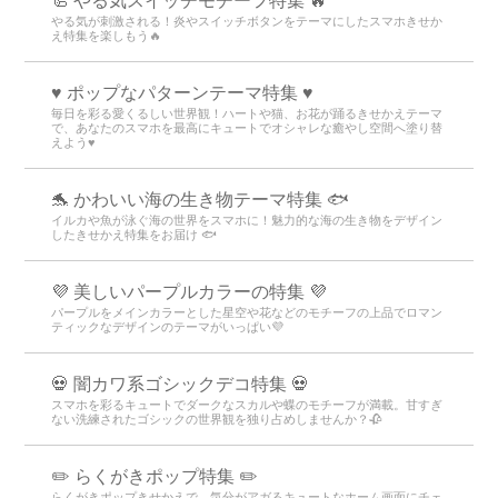
🦾 やる気スイッチモチーフ特集 🔥
やる気が刺激される！炎やスイッチボタンをテーマにしたスマホきせか
え特集を楽しもう🔥
♥️ ポップなパターンテーマ特集 ♥️
毎日を彩る愛くるしい世界観！ハートや猫、お花が踊るきせかえテーマ
で、あなたのスマホを最高にキュートでオシャレな癒やし空間へ塗り替
えよう♥️
🐬 かわいい海の生き物テーマ特集 🐟
イルカや魚が泳ぐ海の世界をスマホに！魅力的な海の生き物をデザイン
したきせかえ特集をお届け 🐟
💜 美しいパープルカラーの特集 💜
パープルをメインカラーとした星空や花などのモチーフの上品でロマン
ティックなデザインのテーマがいっぱい💜
💀 闇カワ系ゴシックデコ特集 💀
スマホを彩るキュートでダークなスカルや蝶のモチーフが満載。甘すぎ
ない洗練されたゴシックの世界観を独り占めしませんか？🥀
✏️ らくがきポップ特集 ✏️
らくがきポップきせかえで、気分がアガるキュートなホーム画面にチェ