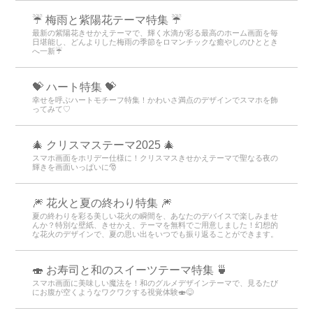
☔ 梅雨と紫陽花テーマ特集 ☔
最新の紫陽花きせかえテーマで、輝く水滴が彩る最高のホーム画面を毎
日堪能し、どんよりした梅雨の季節をロマンチックな癒やしのひととき
へ一新☔
💝 ハート特集 💝
幸せを呼ぶハートモチーフ特集！かわいさ満点のデザインでスマホを飾
ってみて♡
🎄 クリスマステーマ2025 🎄
スマホ画面をホリデー仕様に！クリスマスきせかえテーマで聖なる夜の
輝きを画面いっぱいに🎅
🎆 花火と夏の終わり特集 🎆
夏の終わりを彩る美しい花火の瞬間を、あなたのデバイスで楽しみませ
んか？特別な壁紙、きせかえ、テーマを無料でご用意しました！幻想的
な花火のデザインで、夏の思い出をいつでも振り返ることができます。
🍣 お寿司と和のスイーツテーマ特集 🍵
スマホ画面に美味しい魔法を！和のグルメデザインテーマで、見るたび
にお腹が空くようなワクワクする視覚体験🍣😋