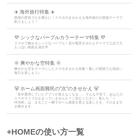
✈️ 海外旅行特集 ✈️
異国の景色で心を豊かに！スマホのきせかえを海外旅行の壁紙テーマで
彩りましょう！
💜 シックなパープルカラーテーマ特集 💜
スマホで魅せるシックなパープル！花や風景きせかえテーマで上品で大
人っぽい画面を演出💜
🌞 爽やかな空特集 🌞
爽やかな空をテーマにしたスマホきせかえ特集！癒しの壁紙で心地良い
毎日を楽しもう♪
🐻 ホーム画面難民の”次”のきせかえ 🐻
「長年愛用していたアプリが使えなくなる...」 そんな不安で、あなたの
スマホライフが止まっていませんか？ご安心ください。私たち「＋
HOME」は、まるごと一瞬でホーム画面を変える楽しさを、そのまま引
き継ぎます。
+HOMEの使い方一覧