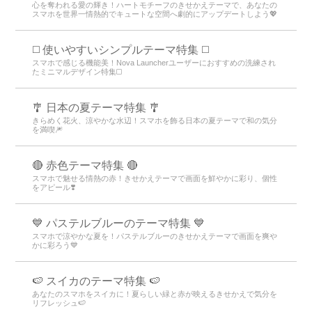
心を奪われる愛の輝き！ハートモチーフのきせかえテーマで、あなたの
スマホを世界一情熱的でキュートな空間へ劇的にアップデートしよう💖
◻️ 使いやすいシンプルテーマ特集 ◻️
スマホで感じる機能美！Nova Launcherユーザーにおすすめの洗練され
たミニマルデザイン特集◻️
🎐 日本の夏テーマ特集 🎐
きらめく花火、涼やかな水辺！スマホを飾る日本の夏テーマで和の気分
を満喫🎆
🔴 赤色テーマ特集 🔴
スマホで魅せる情熱の赤！きせかえテーマで画面を鮮やかに彩り、個性
をアピール❣️
💙 パステルブルーのテーマ特集 💙
スマホで涼やかな夏を！パステルブルーのきせかえテーマで画面を爽や
かに彩ろう💙
🍉 スイカのテーマ特集 🍉
あなたのスマホをスイカに！夏らしい緑と赤が映えるきせかえで気分を
リフレッシュ🍉