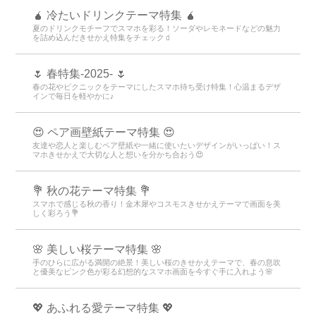
🧉 冷たいドリンクテーマ特集 🧉
夏のドリンクモチーフでスマホを彩る！ソーダやレモネードなどの魅力
を詰め込んだきせかえ特集をチェック🧃
🌷 春特集-2025- 🌷
春の花やピクニックをテーマにしたスマホ待ち受け特集！心温まるデザ
インで毎日を軽やかに♪
😍 ペア画壁紙テーマ特集 😍
友達や恋人と楽しむペア壁紙や一緒に使いたいデザインがいっぱい！ス
マホきせかえで大切な人と想いを分かち合おう😍
💐 秋の花テーマ特集 💐
スマホで感じる秋の香り！金木犀やコスモスきせかえテーマで画面を美
しく彩ろう💐
🌸 美しい桜テーマ特集 🌸
手のひらに広がる満開の絶景！美しい桜のきせかえテーマで、春の息吹
と優美なピンク色が彩る幻想的なスマホ画面を今すぐ手に入れよう🌸
💖 あふれる愛テーマ特集 💖