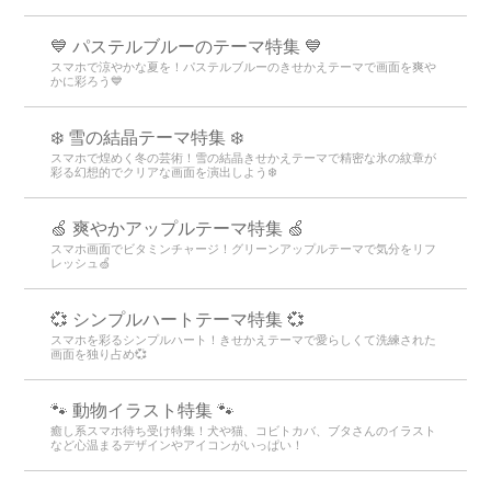
💙 パステルブルーのテーマ特集 💙
スマホで涼やかな夏を！パステルブルーのきせかえテーマで画面を爽や
かに彩ろう💙
❄️ 雪の結晶テーマ特集 ❄️
スマホで煌めく冬の芸術！雪の結晶きせかえテーマで精密な氷の紋章が
彩る幻想的でクリアな画面を演出しよう❄️
🍏 爽やかアップルテーマ特集 🍏
スマホ画面でビタミンチャージ！グリーンアップルテーマで気分をリフ
レッシュ🍏
💞 シンプルハートテーマ特集 💞
スマホを彩るシンプルハート！きせかえテーマで愛らしくて洗練された
画面を独り占め💞
🐾 動物イラスト特集 🐾
癒し系スマホ待ち受け特集！犬や猫、コビトカバ、ブタさんのイラスト
など心温まるデザインやアイコンがいっぱい！