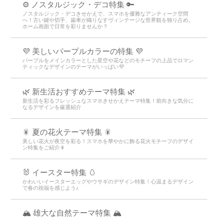
⚙️ ノスタルジック・デコ特集 🔑
ノスタルジック・デコきせかえで、スマホを優雅なアンティーク空間
へ！古い鍵や切手、歯車が織りなすヴィンテージな世界観を独り占め。
ホーム画面で日常を彩りませんか？
💜 美しいパープルカラーの特集 💜
パープルをメインカラーとした星空や花などのモチーフの上品でロマン
ティックなデザインのテーマがいっぱい💜
🌿 新生活おすすめテーマ特集 🌿
新生活を彩るフレッシュなスマホきせかえテーマ特集！前向きな気分に
なるデザインを厳選紹介
🎇 夏の花火テーマ特集 🎇
美しい花火が夜空を彩る！スマホを華やかに飾る花火モチーフのデザイ
ン特集をご紹介🎇
🐰 イースター特集 🥚
かわいいイースターエッグやウサギのデザイン特集！心温まるデザイン
で春の祝福を感じよう♪
🏔️ 雄大な自然テーマ特集 🏔️