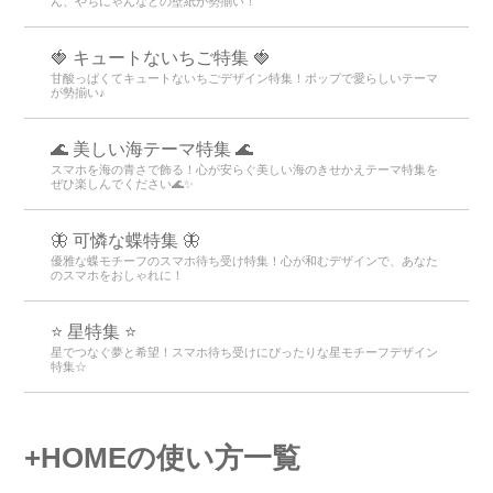
ん、やちにゃんなどの壁紙が勢揃い！
🍓 キュートないちご特集 🍓
甘酸っぱくてキュートないちごデザイン特集！ポップで愛らしいテーマ
が勢揃い♪
🌊 美しい海テーマ特集 🌊
スマホを海の青さで飾る！心が安らぐ美しい海のきせかえテーマ特集を
ぜひ楽しんでください🌊✨
🦋 可憐な蝶特集 🦋
優雅な蝶モチーフのスマホ待ち受け特集！心が和むデザインで、あなた
のスマホをおしゃれに！
⭐ 星特集 ⭐
星でつなぐ夢と希望！スマホ待ち受けにぴったりな星モチーフデザイン
特集☆
+HOMEの使い方一覧