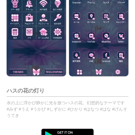
ハスの花の灯り
水の上に浮かび静かに光を放つハスの花。幻想的なテーマです
#みず #うえ #うかび #しずかに #ひかり #はなつ #はな #げんそ
うてき