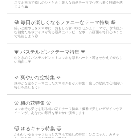
スマホ画面で癒しのひととき！雄大な自然テーマで心落ち着く時間を感
じよう🏔️
😀 毎日が楽しくなるファニーなテーマ特集 😀
笑いと癒やしをスマホに！おもしろ食べ物きせかえテーマで、表情豊か
な朝食たちやアイスが彩る最高にハッピーなホーム画面を毎日心ゆくま
で堪能しよう😀
💗 パステルピンクテーマ特集 💗
心ときめくパステルピンク！スマホを彩るハート・苺きせかえで愛らし
い画面に💗
🌞 爽やかな空特集 🌞
爽やかな空をテーマにしたスマホきせかえ特集！癒しの壁紙で心地良い
毎日を楽しもう♪
🌸 梅の花特集 🌸
スマホ待ち受けを彩る梅の花モチーフ特集！優雅で美しいデザインやア
イコンが、あなたの毎日を華やかに演出します。
🐱 ゆるキャラ特集 🐱
かわいいゆるキャラたちとスマホで癒しの時間！ひこにゃん、みきゃ