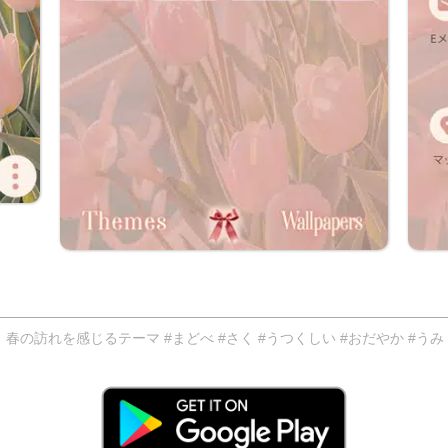
訪れを感じるテーマ #まどべ #さく #うつくしい #おだやか #うみ 