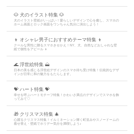
🐶 犬のイラスト特集 🐶
犬のイラスト壁紙がいっぱい！愛らしいデザインで心を癒し、スマホの
ホーム画面とロック画面をワンちゃん気分に演出しよう！
👦 オシャレ男子におすすめテーマ特集 👦
クールな男性に贈るスマホきせかえ！NY、犬、自然などおしゃれな壁
紙で個性をアピール 👦
🌊 浮世絵特集 🗻
日本の美を感じる浮世絵デザインのスマホ待ち受け特集！伝統的なデザ
インが日常に和の魅力をもたらします。
💝 ハート特集 💝
幸せを呼ぶハートモチーフ特集！かわいさ満点のデザインでスマホを飾
ってみて♡
🎁 クリスマス特集 🎄
心躍るクリスマス特集！イルミネーション輝く町並みやスノードームの
着せ替え・壁紙でホリデー気分を満喫しよう♪