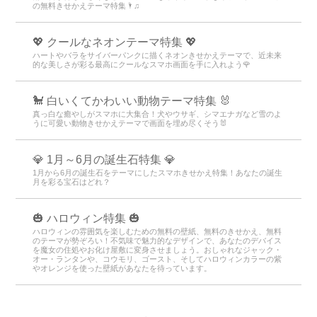
の無料きせかえテーマ特集🌂♫
💖 クールなネオンテーマ特集 💖
ハートやバラをサイバーパンクに描くネオンきせかえテーマで、近未来
的な美しさが彩る最高にクールなスマホ画面を手に入れよう🌹
🐩 白いくてかわいい動物テーマ特集 🐰
真っ白な癒やしがスマホに大集合！犬やウサギ、シマエナガなど雪のよ
うに可愛い動物きせかえテーマで画面を埋め尽くそう🐰
💎 1月～6月の誕生石特集 💎
1月から6月の誕生石をテーマにしたスマホきせかえ特集！あなたの誕生
月を彩る宝石はどれ？
🎃 ハロウィン特集 🎃
ハロウィンの雰囲気を楽しむための無料の壁紙、無料のきせかえ、無料
のテーマが勢ぞろい！不気味で魅力的なデザインで、あなたのデバイス
を魔女の住処やお化け屋敷に変身させましょう。おしゃれなジャック・
オー・ランタンや、コウモリ、ゴースト、そしてハロウィンカラーの紫
やオレンジを使った壁紙があなたを待っています。