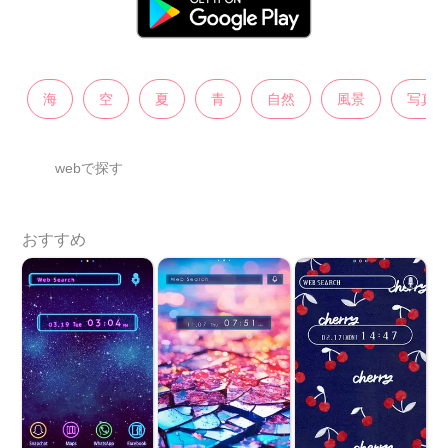
海
空
夏
青
自然
風景
写真
webで探す
おすすめ