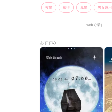
夜景
旅行
風景
男女兼用
webで探す
おすすめ