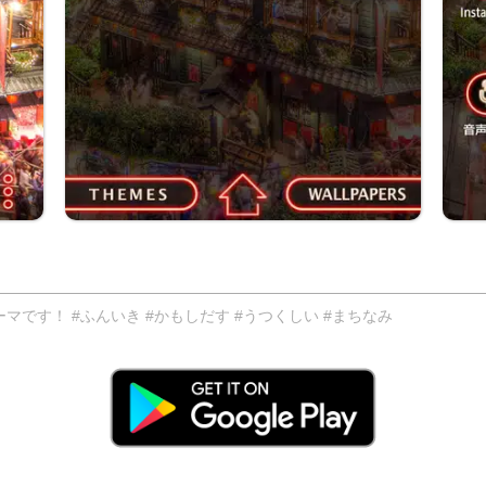
です！ #ふんいき #かもしだす #うつくしい #まちなみ