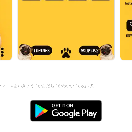
 #あいきょう #かおだち #かわいい #いぬ #犬