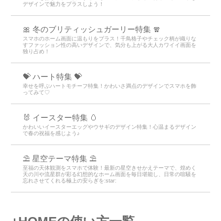
デザインで魅力をプラスしよう！
🎀 冬のブリティッシュガーリー特集 🧣
スマホのホーム画面に温もりをプラス！千鳥格子やチェック柄が織りな
すファッション性の高いデザインで、気分も上がる大人カワイイ画面を
独り占め！
💝 ハート特集 💝
幸せを呼ぶハートモチーフ特集！かわいさ満点のデザインでスマホを飾
ってみて♡
🐰 イースター特集 🥚
かわいいイースターエッグやウサギのデザイン特集！心温まるデザイン
で春の祝福を感じよう♪
⛱️ 星空テーマ特集 ⛱️
至福の天体観測をスマホで体験！最新の星空きせかえテーマで、煌めく
天の川や流星群が彩る幻想的なホーム画面を毎日堪能し、日常の喧騒を
忘れさせてくれる極上の安らぎを:star:️