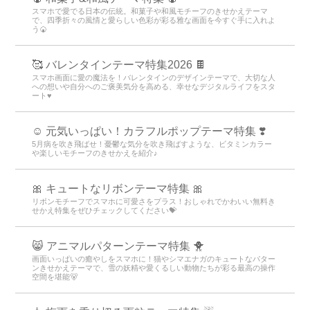
スマホで愛でる日本の伝統。和菓子や和風モチーフのきせかえテーマ
で、四季折々の風情と愛らしい色彩が彩る雅な画面を今すぐ手に入れよ
う🍘
🥰 バレンタインテーマ特集2026 🍫
スマホ画面に愛の魔法を！バレンタインのデザインテーマで、大切な人
への想いや自分へのご褒美気分を高める、幸せなデジタルライフをスタ
ート♥️
☺️ 元気いっぱい！カラフルポップテーマ特集 ❣️
5月病を吹き飛ばせ！憂鬱な気分を吹き飛ばすような、ビタミンカラー
や楽しいモチーフのきせかえを紹介♪
🎀 キュートなリボンテーマ特集 🎀
リボンモチーフでスマホに可愛さをプラス！おしゃれでかわいい無料き
せかえ特集をぜひチェックしてください💝
😸 アニマルパターンテーマ特集 🐥
画面いっぱいの癒やしをスマホに！猫やシマエナガのキュートなパター
ンきせかえテーマで、雪の妖精や愛くるしい動物たちが彩る最高の操作
空間を堪能🐻