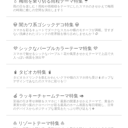
💧 梅雨を乗り切る雨粒テーマ特集 ☔
雨の日を楽しむ！雨粒や雨模様をテーマにしたスマホのきせかえで梅雨
の時期に癒しの空間を演出します💧
💀 闇カワ系ゴシックデコ特集 💀
スマホを彩るキュートでダークなスカルや蝶のモチーフが満載。甘すぎ
ない洗練されたゴシックの世界観を独り占めしませんか？🥀
💜 シックなパープルカラーテーマ特集 💜
スマホで魅せるシックなパープル！花や風景きせかえテーマで上品で大
人っぽい画面を演出💜
🧋 タピオカ特集 🧋
タピオカドリンクを飲むかわいいクマや猫のスマホ待ち受け🧋ポップな
デザインであなたのスマホに彩りを♡
🍎 ラッキーチャームテーマ特集 🥑
至福の引き寄せ体験をスマホに！最新の開運きせかえテーマで、黄金の
果実や四つ葉のクローバーが彩る最高のホーム画面を毎日堪能し、日常
のデバイスからポジティブな運気をたっぷり呼び込もう🍀
⛵ リゾートテーマ特集 ⛵