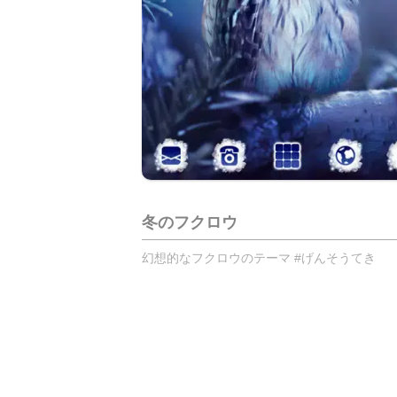
冬のフクロウ
幻想的なフクロウのテーマ #げんそうてき