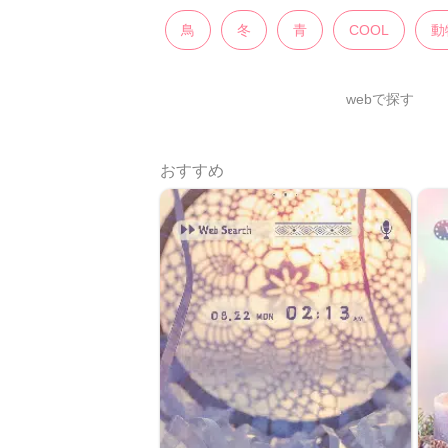
鳥
冬
青
COOL
動
webで探す
おすすめ