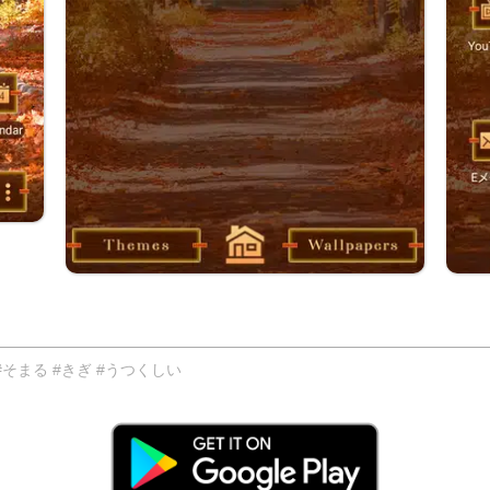
そまる #きぎ #うつくしい