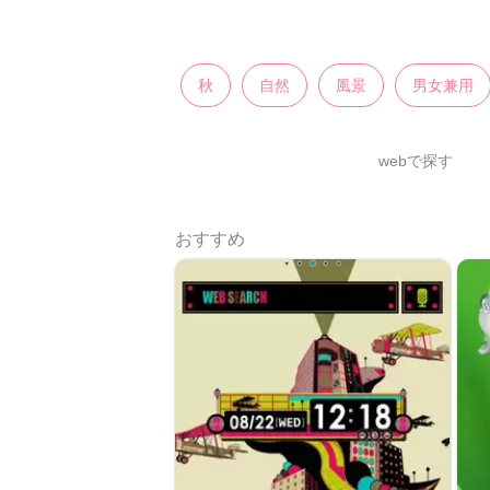
秋
自然
風景
男女兼用
webで探す
おすすめ