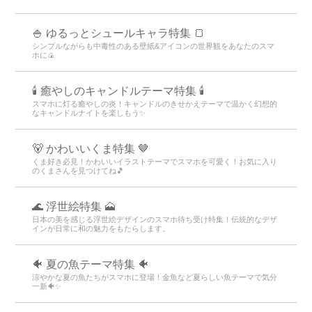
🍚 ゆるっとシュールキャラ特集 🍞
シンプルながらも中毒性のある壁紙&アイコンの世界観をあなたのスマ
ホに🍙
🕯️ 癒やしのキャンドルテーマ特集 🕯️
スマホに灯る癒やしの炎！キャンドルのきせかえテーマで温かく幻想的
なキャンドルナイトを楽しもう️✨️
🐻 かわいいくま特集 🤎
くま好き必見！かわいいイラストテーマでスマホを可愛く！お気に入り
のくまさんを見つけてね🎵
🌊 浮世絵特集 🗻
日本の美を感じる浮世絵デザインのスマホ待ち受け特集！伝統的なデザ
インが日常に和の魅力をもたらします。
🐠 夏の魚テーマ特集 🐠
涼やかな夏の魚たちがスマホに登場！金魚など夏らしい魚テーマで気分
一新🐠✨