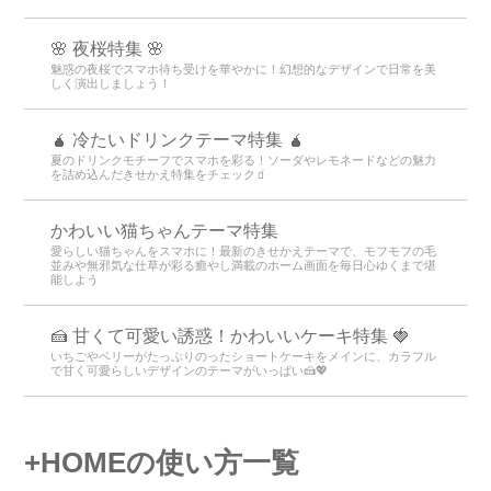
🌸 夜桜特集 🌸
魅惑の夜桜でスマホ待ち受けを華やかに！幻想的なデザインで日常を美
しく演出しましょう！
🧉 冷たいドリンクテーマ特集 🧉
夏のドリンクモチーフでスマホを彩る！ソーダやレモネードなどの魅力
を詰め込んだきせかえ特集をチェック🧃
かわいい猫ちゃんテーマ特集
愛らしい猫ちゃんをスマホに！最新のきせかえテーマで、モフモフの毛
並みや無邪気な仕草が彩る癒やし満載のホーム画面を毎日心ゆくまで堪
能しよう
🍰 甘くて可愛い誘惑！かわいいケーキ特集 🍓
いちごやベリーがたっぷりのったショートケーキをメインに、カラフル
で甘く可愛らしいデザインのテーマがいっぱい🍰💖
+HOMEの使い方一覧