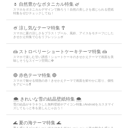
🌷 自然豊かなボタニカル特集 🌿
スマホをボタニカルデザインで飾ろう！自然の美しさを感じられる壁紙
特集をぜひチェックしてね！
🍧 涼し気なテーマ特集 🎐
スマホに夏の涼しさをプラス！プール、風鈴、アイスをモチーフにした
きせかえ特集で心をリフレッシュ🍧
🍰 ストロベリーショートケーキテーマ特集 🍰
スマホで楽しむ甘い誘惑！ショートケーキのきせかえテーマで画面を美
味しそうなスイーツ空間に🍓
🔴 赤色テーマ特集 🔴
スマホで魅せる情熱の赤！きせかえテーマで画面を鮮やかに彩り、個性
をアピール❣️
🌨 きれいな雪の結晶壁紙特集 🌨
雪の結晶がキラキラした無料壁紙やアイコン特集♫Androidをカスタマイ
ズしてもっと冬を楽しんじゃおう！
🌊 夏の海テーマ特集 🌊