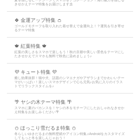
夏を感じるビーチシーンでスマホをデコレーション！海の魅力を感じる
きせかえテーマ特集をお届けします⛱️
🍀 金運アップ特集 👛
ゴールドモチーフを取り入れた着せ替えで金運向上！？運気を引き寄せ
るテーマ特集
🍁 紅葉特集 🍁
紅葉の美しさをスマホで楽しもう！秋の京都や美しい景色をテーマにし
たきせかえでスマホも無料で秋色に染めましょう♪
💜 キュート特集 💜
癒し効果抜群！猫や犬、話題のシマエナガやアザラシまでかわいいテー
マがいっぱい！楽しいスマホデザインで心も元気♪お気に入りのイラス
トでリラックスタイムを♪
🌴 ヤシの木テーマ特集 🌴
スマホに夏のバカンスを！ヤシの木をモチーフにしたおしゃれなきせか
え特集をお楽しみください🌴
⛄ ほっこり雪だるま特集 ⛄
冬らしいゆきだるまの無料壁紙やアイコン特集♫Androidをカスタマイズ
してもっと冬を楽しんじゃおう！