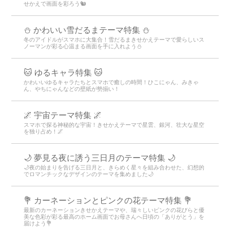
せかえで画面を彩ろう🐿️
⛄️ かわいい雪だるまテーマ特集️ ⛄️
冬のアイドルがスマホに大集合！雪だるまきせかえテーマで愛らしいス
ノーマンが彩る心温まる画面を手に入れよう️⛄️
🐱 ゆるキャラ特集 🐱
かわいいゆるキャラたちとスマホで癒しの時間！ひこにゃん、みきゃ
ん、やちにゃんなどの壁紙が勢揃い！
🌌 宇宙テーマ特集 🌌
スマホで探る神秘的な宇宙！きせかえテーマで星雲、銀河、壮大な星空
を独り占め！🌌
🌙 夢見る夜に誘う三日月のテーマ特集 🌙
🌙夜の始まりを告げる三日月と、きらめく星々を組み合わせた、幻想的
でロマンチックなデザインのテーマを集めました🌙
💐 カーネーションとピンクの花テーマ特集 💐
最新のカーネーションきせかえテーマや、瑞々しいピンクの花びらと優
美な色彩が彩る最高のホーム画面でお母さんへ日頃の「ありがとう」を
届けよう💐