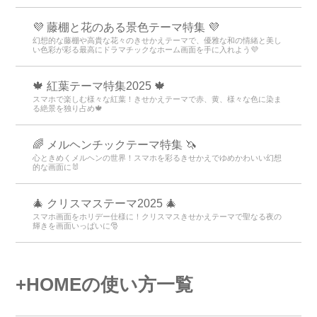
💜 藤棚と花のある景色テーマ特集 💜
幻想的な藤棚や高貴な花々のきせかえテーマで、優雅な和の情緒と美し
い色彩が彩る最高にドラマチックなホーム画面を手に入れよう💜
🍁 紅葉テーマ特集2025 🍁
スマホで楽しむ様々な紅葉！きせかえテーマで赤、黄、様々な色に染ま
る絶景を独り占め🍁
🌈 メルヘンチックテーマ特集 🦄
心ときめくメルヘンの世界！スマホを彩るきせかえでゆめかわいい幻想
的な画面に🐰
🎄 クリスマステーマ2025 🎄
スマホ画面をホリデー仕様に！クリスマスきせかえテーマで聖なる夜の
輝きを画面いっぱいに🎅
+HOMEの使い方一覧