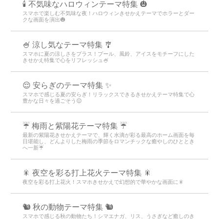
🕯️ 不気味なハロウィンテーマ特集 🎃
スマホで楽しむ不気味な夜！ハロウィンきせかえテーマでホラーとダー
クな画面を演出🎃
🍧 涼し気なテーマ特集 🎐
スマホに夏の涼しさをプラス！プール、風鈴、アイスをモチーフにした
きせかえ特集で心をリフレッシュ🍧
😌 安らぎのテーマ特集 ✨
スマホで感じる夏の安らぎ！リラックスできるきせかえテーマ特集で心
豊かな日々を過ごそう😌
☔ 梅雨と紫陽花テーマ特集 ☔
最新の紫陽花きせかえテーマで、輝く水滴が彩る最高のホーム画面を毎
日堪能し、どんよりした梅雨の季節をロマンチックな癒やしのひととき
へ一新☔
🎇 夜空を彩る打上花火テーマ特集 🎇
夜空を彩る打上花火！スマホきせかえで幻想的で華やかな画面に🎇
🐿️ 秋の動物テーマ特集 🐿️
スマホで感じる秋の動物たち！シマエナガ、リス、うさぎなど癒しのき