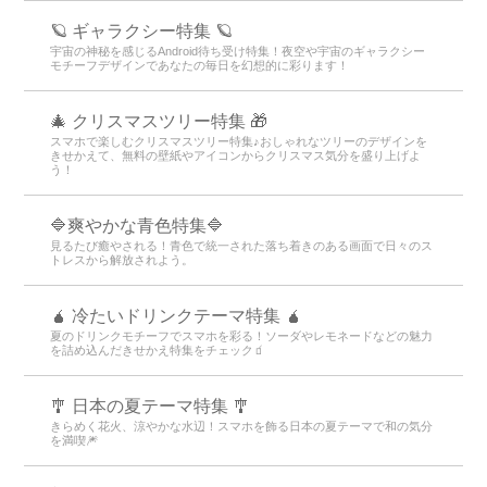
🪐 ギャラクシー特集 🪐
宇宙の神秘を感じるAndroid待ち受け特集！夜空や宇宙のギャラクシー
モチーフデザインであなたの毎日を幻想的に彩ります！
🎄 クリスマスツリー特集 🎁
スマホで楽しむクリスマスツリー特集♪おしゃれなツリーのデザインを
きせかえて、無料の壁紙やアイコンからクリスマス気分を盛り上げよ
う！
🔷爽やかな青色特集🔷
見るたび癒やされる！青色で統一された落ち着きのある画面で日々のス
トレスから解放されよう。
🧉 冷たいドリンクテーマ特集 🧉
夏のドリンクモチーフでスマホを彩る！ソーダやレモネードなどの魅力
を詰め込んだきせかえ特集をチェック🧃
🎐 日本の夏テーマ特集 🎐
きらめく花火、涼やかな水辺！スマホを飾る日本の夏テーマで和の気分
を満喫🎆