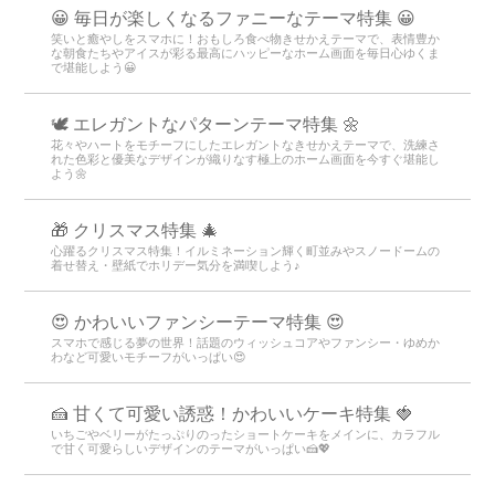
😀 毎日が楽しくなるファニーなテーマ特集 😀
笑いと癒やしをスマホに！おもしろ食べ物きせかえテーマで、表情豊か
な朝食たちやアイスが彩る最高にハッピーなホーム画面を毎日心ゆくま
で堪能しよう😀
🕊️ エレガントなパターンテーマ特集 🌼
花々やハートをモチーフにしたエレガントなきせかえテーマで、洗練さ
れた色彩と優美なデザインが織りなす極上のホーム画面を今すぐ堪能し
よう🌼
🎁 クリスマス特集 🎄
心躍るクリスマス特集！イルミネーション輝く町並みやスノードームの
着せ替え・壁紙でホリデー気分を満喫しよう♪
😍 かわいいファンシーテーマ特集 😍
スマホで感じる夢の世界！話題のウィッシュコアやファンシー・ゆめか
わなど可愛いモチーフがいっぱい😍
🍰 甘くて可愛い誘惑！かわいいケーキ特集 🍓
いちごやベリーがたっぷりのったショートケーキをメインに、カラフル
で甘く可愛らしいデザインのテーマがいっぱい🍰💖