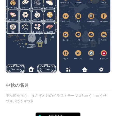
中秋の名月
中秋節を祝う、うさぎと月のイラストテーマ #ちゅうしゅうせ
つ #いわう #つき