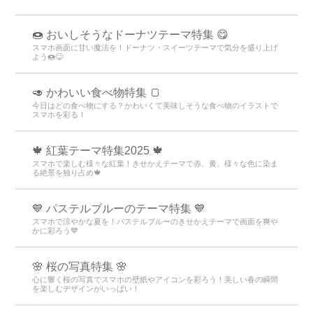
🍩 おいしそうなドーナツテーマ特集 😋
スマホ画面に甘い魔法を！ドーナツ・スイーツテーマで気分を盛り上げ
よう🍩😋
🥑 かわいい食べ物特集 🍞
今日はどの食べ物にする？かわいくて美味しそうな食べ物のイラストで
スマホを彩る！
🍁 紅葉テーマ特集2025 🍁
スマホで楽しむ様々な紅葉！きせかえテーマで赤、黄、様々な色に染ま
る絶景を独り占め🍁
💙 パステルブルーのテーマ特集 💙
スマホで涼やかな夏を！パステルブルーのきせかえテーマで画面を爽や
かに彩ろう💙
🌸 桜の写真特集 🌸
心に響く桜の写真でスマホの壁紙やアイコンを彩ろう！美しい春の瞬間
を楽しむデザインがいっぱい！