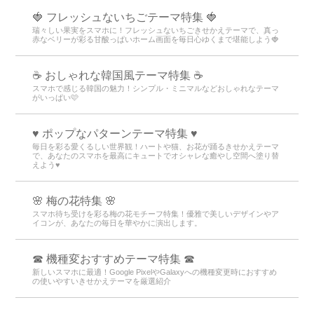
🍓 フレッシュないちごテーマ特集 🍓
瑞々しい果実をスマホに！フレッシュないちごきせかえテーマで、真っ
赤なベリーが彩る甘酸っぱいホーム画面を毎日心ゆくまで堪能しよう🍓
☕ おしゃれな韓国風テーマ特集 ☕
スマホで感じる韓国の魅力！シンプル・ミニマルなどおしゃれなテーマ
がいっぱい🩷
♥️ ポップなパターンテーマ特集 ♥️
毎日を彩る愛くるしい世界観！ハートや猫、お花が踊るきせかえテーマ
で、あなたのスマホを最高にキュートでオシャレな癒やし空間へ塗り替
えよう♥️
🌸 梅の花特集 🌸
スマホ待ち受けを彩る梅の花モチーフ特集！優雅で美しいデザインやア
イコンが、あなたの毎日を華やかに演出します。
☎ 機種変おすすめテーマ特集 ☎
新しいスマホに最適！Google PixelやGalaxyへの機種変更時におすすめ
の使いやすいきせかえテーマを厳選紹介