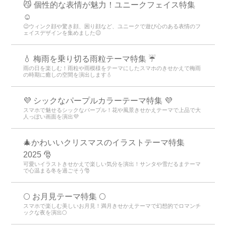
😼 個性的な表情が魅力！ユニークフェイス特集
☺️
😉ウィンク顔や驚き顔、困り顔など、ユニークで遊び心のある表情のフ
ェイスデザインを集めました😉
💧 梅雨を乗り切る雨粒テーマ特集 ☔
雨の日を楽しむ！雨粒や雨模様をテーマにしたスマホのきせかえで梅雨
の時期に癒しの空間を演出します💧
💜 シックなパープルカラーテーマ特集 💜
スマホで魅せるシックなパープル！花や風景きせかえテーマで上品で大
人っぽい画面を演出💜
🎄かわいいクリスマスのイラストテーマ特集
2025 🎅
可愛いイラストきせかえで楽しい気分を演出！サンタや雪だるまテーマ
で心温まる冬を過ごそう🎅
🌕 お月見テーマ特集 🌕
スマホで楽しむ美しいお月見！満月きせかえテーマで幻想的でロマンチ
ックな夜を演出🌕