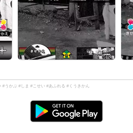
#うかぶ #しま #こせい #あふれる #くうきかん