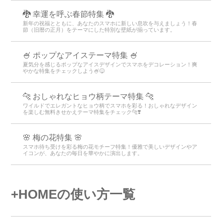
🐉 幸運を呼ぶ春節特集 🐉
新年の祝福とともに、あなたのスマホに新しい息吹を与えましょう！春
節（旧暦の正月）をテーマにした特別な壁紙が揃っています。
🍧 ポップなアイステーマ特集 🍧
夏気分を感じるポップなアイスデザインでスマホをデコレーション！爽
やかな特集をチェックしよう🍧😋
🐆 おしゃれなヒョウ柄テーマ特集 🐆
ワイルドでエレガントなヒョウ柄でスマホを彩る！おしゃれなデザイン
を楽しむ無料きせかえテーマ特集をチェック🐆❣️
🌸 梅の花特集 🌸
スマホ待ち受けを彩る梅の花モチーフ特集！優雅で美しいデザインやア
イコンが、あなたの毎日を華やかに演出します。
+HOMEの使い方一覧