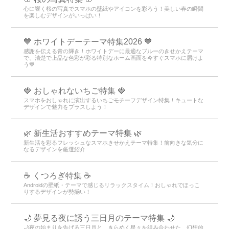
心に響く桜の写真でスマホの壁紙やアイコンを彩ろう！美しい春の瞬間
を楽しむデザインがいっぱい！
💙 ホワイトデーテーマ特集2026 💙
感謝を伝える青の輝き！ホワイトデーに最適なブルーのきせかえテーマ
で、清楚で上品な色彩が彩る特別なホーム画面を今すぐスマホに届けよ
う💙
🍓 おしゃれないちご特集 🍓
スマホをおしゃれに演出するいちごモチーフデザイン特集！キュートな
デザインで魅力をプラスしよう！
🌿 新生活おすすめテーマ特集 🌿
新生活を彩るフレッシュなスマホきせかえテーマ特集！前向きな気分に
なるデザインを厳選紹介
☕ くつろぎ特集 ☕
Androidの壁紙・テーマで感じるリラックスタイム！おしゃれでほっこ
りするデザインが勢揃い！
🌙 夢見る夜に誘う三日月のテーマ特集 🌙
🌙夜の始まりを告げる三日月と、きらめく星々を組み合わせた、幻想的