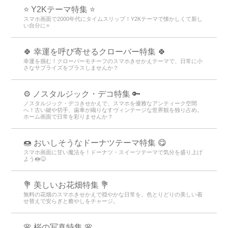
⭐ Y2Kテーマ特集 ⭐
スマホ画面で2000年代にタイムスリップ！Y2Kテーマで懐かしくて新し
い自分に⭐
🍀 幸運を呼び寄せるクローバー特集 🍀
幸運を掴む！クローバーモチーフのスマホきせかえテーマで、日常に小
さなサプライズをプラスしませんか？
⚙️ ノスタルジック・デコ特集 🔑
ノスタルジック・デコきせかえで、スマホを優雅なアンティーク空間
へ！古い鍵や切手、歯車が織りなすヴィンテージな世界観を独り占め。
ホーム画面で日常を彩りませんか？
🍩 おいしそうなドーナツテーマ特集 😋
スマホ画面に甘い魔法を！ドーナツ・スイーツテーマで気分を盛り上げ
よう🍩😋
💐 美しいお花畑特集 💐
無料の花畑のスマホきせかえで穏やかな日常を。色とりどりの美しい着
せ替えで安らぎと癒やしをチャージ。
🌸 桜の写真特集 🌸