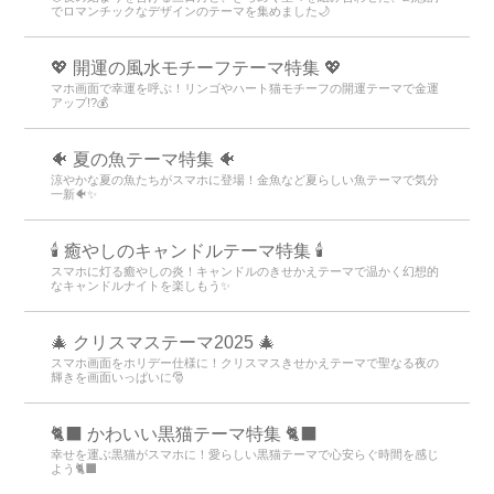
でロマンチックなデザインのテーマを集めました🌙
💖 開運の風水モチーフテーマ特集 💖
マホ画面で幸運を呼ぶ！リンゴやハート猫モチーフの開運テーマで金運
アップ!?💰
🐠 夏の魚テーマ特集 🐠
涼やかな夏の魚たちがスマホに登場！金魚など夏らしい魚テーマで気分
一新🐠✨
🕯️ 癒やしのキャンドルテーマ特集 🕯️
スマホに灯る癒やしの炎！キャンドルのきせかえテーマで温かく幻想的
なキャンドルナイトを楽しもう️✨️
🎄 クリスマステーマ2025 🎄
スマホ画面をホリデー仕様に！クリスマスきせかえテーマで聖なる夜の
輝きを画面いっぱいに🎅
🐈‍⬛ かわいい黒猫テーマ特集 🐈‍⬛
幸せを運ぶ黒猫がスマホに！愛らしい黒猫テーマで心安らぐ時間を感じ
よう🐈‍⬛