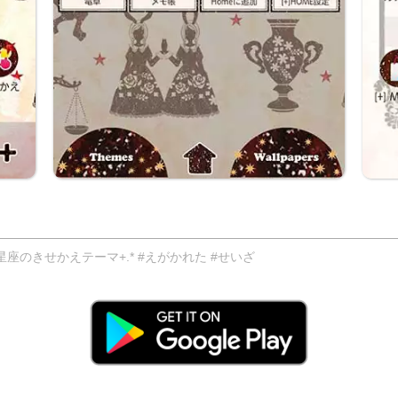
のきせかえテーマ+.* #えがかれた #せいざ