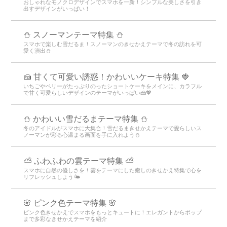
おしゃれなモノクロデザインでスマホを一新！シンプルな美しさを引き
出すデザインがいっぱい！
⛄ スノーマンテーマ特集 ⛄
スマホで楽しむ雪だるま！スノーマンのきせかえテーマで冬の訪れを可
愛く演出⛄
🍰 甘くて可愛い誘惑！かわいいケーキ特集 🍓
いちごやベリーがたっぷりのったショートケーキをメインに、カラフル
で甘く可愛らしいデザインのテーマがいっぱい🍰💖
⛄️ かわいい雪だるまテーマ特集️ ⛄️
冬のアイドルがスマホに大集合！雪だるまきせかえテーマで愛らしいス
ノーマンが彩る心温まる画面を手に入れよう️⛄️
⛅ ふわふわの雲テーマ特集 ⛅
スマホに自然の優しさを！雲をテーマにした癒しのきせかえ特集で心を
リフレッシュしよう🌤️
🌸 ピンク色テーマ特集 🌸
ピンク色きせかえでスマホをもっとキュートに！エレガントからポップ
まで多彩なきせかえテーマを紹介