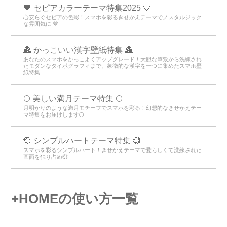
🤎 セピアカラーテーマ特集2025 🤎
心安らぐセピアの色彩！スマホを彩るきせかえテーマでノスタルジック
な雰囲気に 🤎
🏯 かっこいい漢字壁紙特集 🏯
あなたのスマホをかっこよくアップグレード！大胆な筆致から洗練され
たモダンなタイポグラフィまで、象徴的な漢字を一つに集めたスマホ壁
紙特集
🌕 美しい満月テーマ特集 🌕
月明かりのような満月モチーフでスマホを彩る！幻想的なきせかえテー
マ特集をお届けします🌕
💞 シンプルハートテーマ特集 💞
スマホを彩るシンプルハート！きせかえテーマで愛らしくて洗練された
画面を独り占め💞
+HOMEの使い方一覧