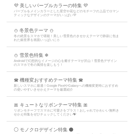
💜 美しいパープルカラーの特集 💜
パープルをメインカラーとした星空や花などのモチーフの上品でロマン
ティックなデザインのテーマがいっぱい💜
⛄️ 冬景色テーマ ⛄️
冬の絶景をスマホで堪能！美しい雪景色のきせかえテーマで静寂に包ま
れた銀世界を画面いっぱいに⛄️
⛄ 雪景色特集 ❄
Androidで幻想的なイメージの心を癒すテーマが沢山！雪景色デザイン
のスマホで冬の風情を楽しもう！
☎ 機種変おすすめテーマ特集 ☎
新しいスマホに最適！Google PixelやGalaxyへの機種変更時におすすめ
の使いやすいきせかえテーマを厳選紹介
🎀 キュートなリボンテーマ特集 🎀
リボンモチーフでスマホに可愛さをプラス！おしゃれでかわいい無料き
せかえ特集をぜひチェックしてください💝
⚪️ モノクロデザイン特集 ⚫️