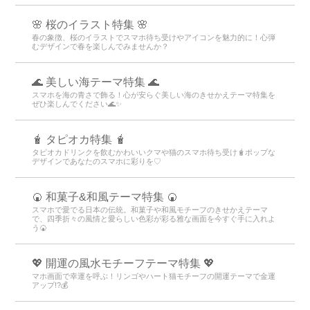
🌸 桜のイラスト特集 🌸
春の象徴、桜のイラストでスマホ待ち受けやアイコンを魅力的に！心弾
むデザインで春を楽しんでみませんか？
🌊 美しい海テーマ特集 🌊
スマホを海の青さで飾る！心が安らぐ美しい海のきせかえテーマ特集を
ぜひ楽しんでください🌊✨
🧋 タピオカ特集 🧋
タピオカドリンクを飲むかわいいクマや猫のスマホ待ち受け🧋ポップな
デザインであなたのスマホに彩りを♡
🍘 和菓子&和風テーマ特集 🍘
スマホで愛でる日本の伝統。和菓子や和風モチーフのきせかえテーマ
で、四季折々の風情と愛らしい色彩が彩る雅な画面を今すぐ手に入れよ
う🍘
💖 開運の風水モチーフテーマ特集 💖
マホ画面で幸運を呼ぶ！リンゴやハート猫モチーフの開運テーマで金運
アップ!?💰