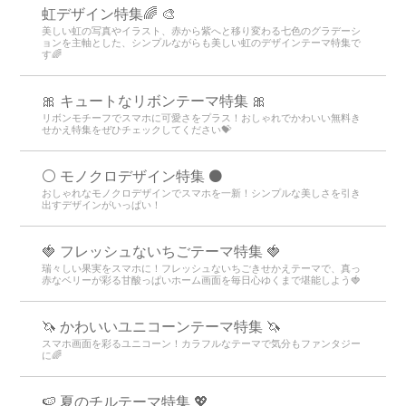
虹デザイン特集🌈 🎨
美しい虹の写真やイラスト、赤から紫へと移り変わる七色のグラデーシ
ョンを主軸とした、シンプルながらも美しい虹のデザインテーマ特集で
す🌈
🎀 キュートなリボンテーマ特集 🎀
リボンモチーフでスマホに可愛さをプラス！おしゃれでかわいい無料き
せかえ特集をぜひチェックしてください💝
⚪️ モノクロデザイン特集 ⚫️
おしゃれなモノクロデザインでスマホを一新！シンプルな美しさを引き
出すデザインがいっぱい！
🍓 フレッシュないちごテーマ特集 🍓
瑞々しい果実をスマホに！フレッシュないちごきせかえテーマで、真っ
赤なベリーが彩る甘酸っぱいホーム画面を毎日心ゆくまで堪能しよう🍓
🦄 かわいいユニコーンテーマ特集 🦄
スマホ画面を彩るユニコーン！カラフルなテーマで気分もファンタジー
に🌈
🍉 夏のチルテーマ特集 💖