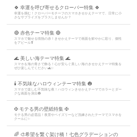
🍀 幸運を呼び寄せるクローバー特集 🍀
幸運を掴む！クローバーモチーフのスマホきせかえテーマで、日常に小
さなサプライズをプラスしませんか？
🔴 赤色テーマ特集 🔴
スマホで魅せる情熱の赤！きせかえテーマで画面を鮮やかに彩り、個性
をアピール❣️
🌊 美しい海テーマ特集 🌊
スマホを海の青さで飾る！心が安らぐ美しい海のきせかえテーマ特集を
ぜひ楽しんでください🌊✨
🕯️ 不気味なハロウィンテーマ特集 🎃
スマホで楽しむ不気味な夜！ハロウィンきせかえテーマでホラーとダー
クな画面を演出🎃
✠ モテる男の壁紙特集 ✠
モテる男の必需品！夜景やペイズリーなど洗練されたテーマでスマホを
クールに✨
🌈 🎨希望を繋ぐ架け橋！七色グラデーションの