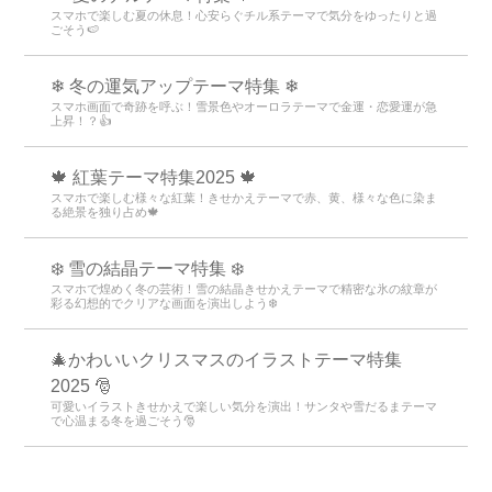
スマホで楽しむ夏の休息！心安らぐチル系テーマで気分をゆったりと過
ごそう🍉
❄ 冬の運気アップテーマ特集 ❄
スマホ画面で奇跡を呼ぶ！雪景色やオーロラテーマで金運・恋愛運が急
上昇！？👍
🍁 紅葉テーマ特集2025 🍁
スマホで楽しむ様々な紅葉！きせかえテーマで赤、黄、様々な色に染ま
る絶景を独り占め🍁
❄️ 雪の結晶テーマ特集 ❄️
スマホで煌めく冬の芸術！雪の結晶きせかえテーマで精密な氷の紋章が
彩る幻想的でクリアな画面を演出しよう❄️
🎄かわいいクリスマスのイラストテーマ特集
2025 🎅
可愛いイラストきせかえで楽しい気分を演出！サンタや雪だるまテーマ
で心温まる冬を過ごそう🎅