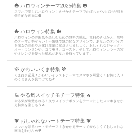
🎃 ハロウィンテーマ2025特集 🎃
スマホで楽しむハロウィン！きせかえテーマでかぼちゃやおばけが彩る
個性的な画面に🎃
🎃 ハロウィン特集 🎃
ハロウィンの雰囲気を楽しむための無料の壁紙、無料のきせかえ、無料
のテーマが勢ぞろい！不気味で魅力的なデザインで、あなたのデバイス
を魔女の住処やお化け屋敷に変身させましょう。おしゃれなジャック・
オー・ランタンや、コウモリ、ゴースト、そしてハロウィンカラーの紫
やオレンジを使った壁紙があなたを待っています。
🐻 かわいいくま特集 🤎
くま好き必見！かわいいイラストテーマでスマホを可愛く！お気に入り
のくまさんを見つけてね🎵
🦾 やる気スイッチモチーフ特集 🔥
やる気が刺激される！炎やスイッチボタンをテーマにしたスマホきせか
え特集を楽しもう🔥
💖 おしゃれなハートテーマ特集 💖
スマホを彩るハートモチーフ！きせかえテーマで愛らしくておしゃれな
画面を独り占め💖