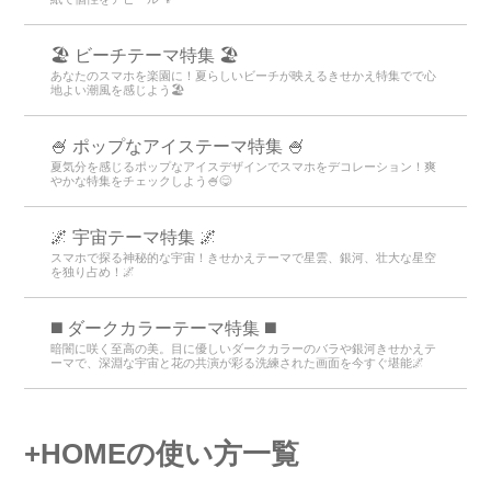
🏖 ビーチテーマ特集 🏖
あなたのスマホを楽園に！夏らしいビーチが映えるきせかえ特集でで心
地よい潮風を感じよう🏖
🍧 ポップなアイステーマ特集 🍧
夏気分を感じるポップなアイスデザインでスマホをデコレーション！爽
やかな特集をチェックしよう🍧😋
🌌 宇宙テーマ特集 🌌
スマホで探る神秘的な宇宙！きせかえテーマで星雲、銀河、壮大な星空
を独り占め！🌌
️◼️ ダークカラーテーマ特集️ ◼️
暗闇に咲く至高の美。目に優しいダークカラーのバラや銀河きせかえテ
ーマで、深淵な宇宙と花の共演が彩る洗練された画面を今すぐ堪能🌌
+HOMEの使い方一覧