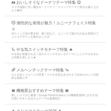
🍩 おいしそうなドーナツテーマ特集 😋
スマホ画面に甘い魔法を！ドーナツ・スイーツテーマで気分を盛り上げ
よう🍩😋
😼 個性的な表情が魅力！ユニークフェイス特集
☺️
😉ウィンク顔や驚き顔、困り顔など、ユニークで遊び心のある表情のフ
ェイスデザインを集めました😉
🦾 やる気スイッチモチーフ特集 🔥
やる気が刺激される！炎やスイッチボタンをテーマにしたスマホきせか
え特集を楽しもう🔥
🌈 メルヘンチックテーマ特集 🦄
心ときめくメルヘンの世界！スマホを彩るきせかえでゆめかわいい幻想
的な画面に🐰
☎ 機種変おすすめテーマ特集 ☎
新しいスマホに最適！Google PixelやGalaxyへの機種変更時におすすめ
の使いやすいきせかえテーマを厳選紹介