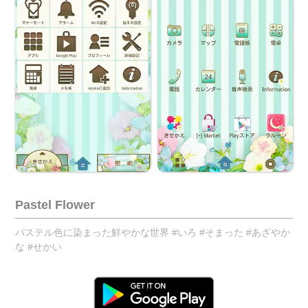
Pastel Flower
パステル色に染まった鮮やかな世界 #いろ #そまった #あざやか
な #せかい