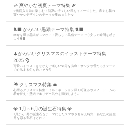
🌞 爽やかな初夏テーマ特集 🌿
✨梅雨入り前に楽しむ！初夏の清々しい風をイメージした、森やお花の
爽やかなデザインのテーマを集めました☺️
🐈‍⬛ かわいい黒猫テーマ特集 🐈‍⬛
幸せを運ぶ黒猫がスマホに！愛らしい黒猫テーマで心安らぐ時間を感じ
よう🐈‍⬛
🎄かわいいクリスマスのイラストテーマ特集
2025 🎅
可愛いイラストきせかえで楽しい気分を演出！サンタや雪だるまテーマ
で心温まる冬を過ごそう🎅
🎁 クリスマス特集 🎄
心躍るクリスマス特集！イルミネーション輝く町並みやスノードームの
着せ替え・壁紙でホリデー気分を満喫しよう♪
💎 1月～6月の誕生石特集 💎
1月から6月の誕生石をテーマにしたスマホきせかえ特集！あなたの誕生
月を彩る宝石はどれ？