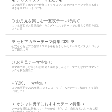
🎄 クリスマステーマ2025 🎄
スマホ画面をホリデー仕様に！クリスマスきせかえテーマで聖なる夜の
輝きを画面いっぱいに🎅
🌕 お月見を楽しむ十五夜テーマ特集 🌕
スマホ画面でお月見気分！うさぎやススキテーマで心安らぐ時間を感じ
よう🌕🐰
🤎 セピアカラーテーマ特集2025 🤎
心安らぐセピアの色彩！スマホを彩るきせかえテーマでノスタルジック
な雰囲気に 🤎
🌕 お月見テーマ特集 🌕
スマホで楽しむ美しいお月見！満月きせかえテーマで幻想的でロマンチ
ックな夜を演出🌕
⭐ Y2Kテーマ特集 ⭐
スマホ画面で2000年代にタイムスリップ！Y2Kテーマで懐かしくて新し
い自分に⭐
👦 オシャレ男子におすすめテーマ特集 👦
クールな男性に贈るスマホきせかえ！NY、犬、自然などおしゃれな壁
紙で個性をアピール 👦