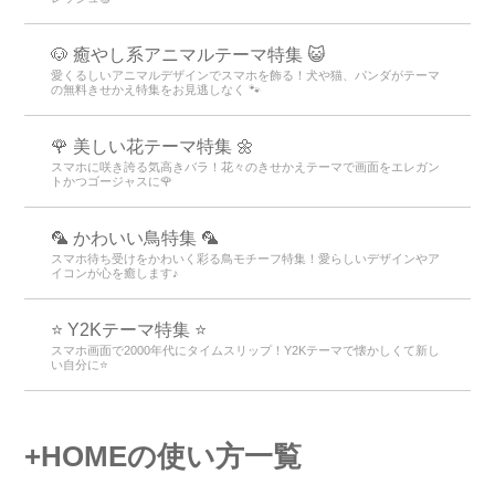
🐶 癒やし系アニマルテーマ特集 😺
愛くるしいアニマルデザインでスマホを飾る！犬や猫、パンダがテーマ
の無料きせかえ特集をお見逃しなく 🐾
🌹 美しい花テーマ特集 🌼
スマホに咲き誇る気高きバラ！花々のきせかえテーマで画面をエレガン
トかつゴージャスに🌹
🦜 かわいい鳥特集 🦜
スマホ待ち受けをかわいく彩る鳥モチーフ特集！愛らしいデザインやア
イコンが心を癒します♪
⭐ Y2Kテーマ特集 ⭐
スマホ画面で2000年代にタイムスリップ！Y2Kテーマで懐かしくて新し
い自分に⭐
+HOMEの使い方一覧