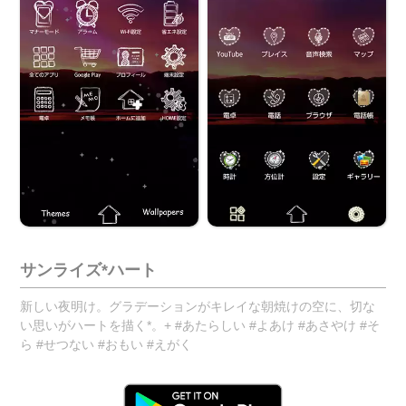
サンライズ*ハート
新しい夜明け。グラデーションがキレイな朝焼けの空に、切な
い思いがハートを描く*。+ #あたらしい #よあけ #あさやけ #そ
ら #せつない #おもい #えがく