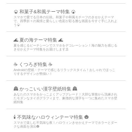
🍘 和菓子&和風テーマ特集 🍘
スマホで愛でる日本の伝統。和菓子や和風モチーフのきせかえテーマ
で、四季折々の風情と愛らしい色彩が彩る雅な画面を今すぐ手に入れよ
う🍘
🌊 夏の海テーマ特集 🌊
夏を感じるビーチシーンでスマホをデコレーション！海の魅力を感じる
きせかえテーマ特集をお届けします⛱️
☕ くつろぎ特集 ☕
Androidの壁紙・テーマで感じるリラックスタイム！おしゃれでほっこ
りするデザインが勢揃い！
🏯 かっこいい漢字壁紙特集 🏯
あなたのスマホをかっこよくアップグレード！大胆な筆致から洗練され
たモダンなタイポグラフィまで、象徴的な漢字を一つに集めたスマホ壁
紙特集
🕯️ 不気味なハロウィンテーマ特集 🎃
スマホで楽しむ不気味な夜！ハロウィンきせかえテーマでホラーとダー
クな画面を演出🎃