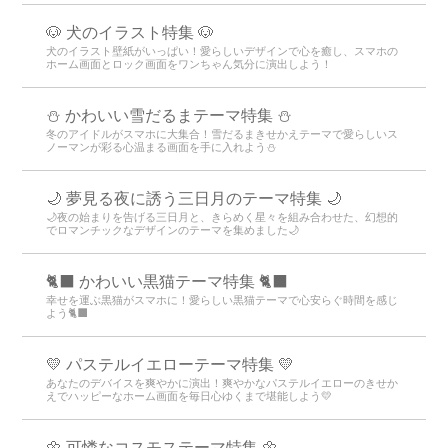
🐶 犬のイラスト特集 🐶
犬のイラスト壁紙がいっぱい！愛らしいデザインで心を癒し、スマホの
ホーム画面とロック画面をワンちゃん気分に演出しよう！
⛄️ かわいい雪だるまテーマ特集️ ⛄️
冬のアイドルがスマホに大集合！雪だるまきせかえテーマで愛らしいス
ノーマンが彩る心温まる画面を手に入れよう️⛄️
🌙 夢見る夜に誘う三日月のテーマ特集 🌙
🌙夜の始まりを告げる三日月と、きらめく星々を組み合わせた、幻想的
でロマンチックなデザインのテーマを集めました🌙
🐈‍⬛ かわいい黒猫テーマ特集 🐈‍⬛
幸せを運ぶ黒猫がスマホに！愛らしい黒猫テーマで心安らぐ時間を感じ
よう🐈‍⬛
💛 パステルイエローテーマ特集 💛
あなたのデバイスを爽やかに演出！爽やかなパステルイエローのきせか
えでハッピーなホーム画面を毎日心ゆくまで堪能しよう💛
🌼 可憐なコスモステーマ特集 🌼