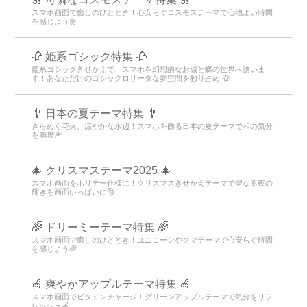
スマホ画面で癒しのひととき！心安らぐコスモステーマで心地よい時間
を感じよう🌼
🥀 姫系ゴシック特集 🥀
姫系ゴシックきせかえで、スマホを幻想的なお城と蝶の世界へ誘いま
す！あなただけのゴシックロリータな夢空間を独り占め 🥀
🎐 日本の夏テーマ特集 🎐
きらめく花火、涼やかな水辺！スマホを飾る日本の夏テーマで和の気分
を満喫🎆
🎄 クリスマステーマ2025 🎄
スマホ画面をホリデー仕様に！クリスマスきせかえテーマで聖なる夜の
輝きを画面いっぱいに🎅
🌈 ドリーミーテーマ特集 🌈
スマホ画面で癒しのひととき！ユニコーンやクマテーマで心安らぐ時間
を感じよう🌈
🍏 爽やかアップルテーマ特集 🍏
スマホ画面でビタミンチャージ！グリーンアップルテーマで気分をリフ
レッシュ🍏