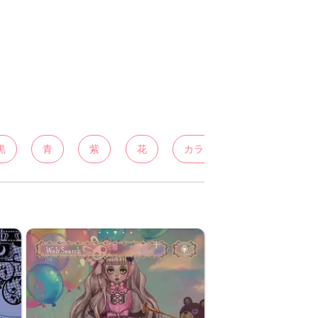
黒
青
紫
花
カラフル
白