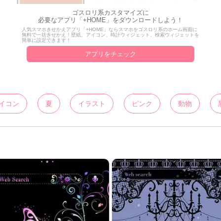
ゴスロリ系カスタマイズに
必要なアプリ「+HOME」をダウンロードしよう！
人気スマホきせかえアプリ「+HOME」ならスマホをゴスロリ系のホーム画面に
無料で一括きせかえ！壁紙、アイコン、時計ウィジェット、検索ウィジェットを
簡単に設定できます！
アプリをチェック
イコン
夏
イラスト
ピンク
動物