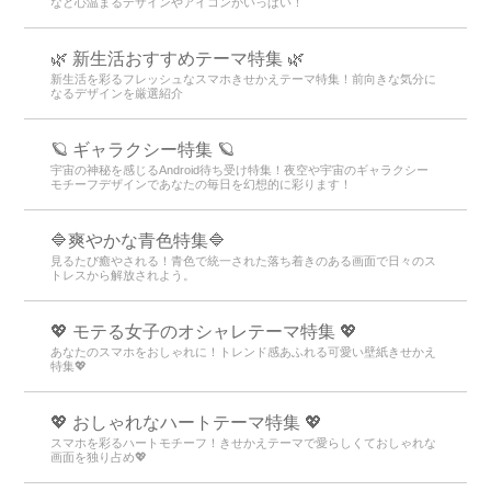
など心温まるデザインやアイコンがいっぱい！
🌿 新生活おすすめテーマ特集 🌿
新生活を彩るフレッシュなスマホきせかえテーマ特集！前向きな気分に
なるデザインを厳選紹介
🪐 ギャラクシー特集 🪐
宇宙の神秘を感じるAndroid待ち受け特集！夜空や宇宙のギャラクシー
モチーフデザインであなたの毎日を幻想的に彩ります！
🔷爽やかな青色特集🔷
見るたび癒やされる！青色で統一された落ち着きのある画面で日々のス
トレスから解放されよう。
💖 モテる女子のオシャレテーマ特集 💖
あなたのスマホをおしゃれに！トレンド感あふれる可愛い壁紙きせかえ
特集💖
💖 おしゃれなハートテーマ特集 💖
スマホを彩るハートモチーフ！きせかえテーマで愛らしくておしゃれな
画面を独り占め💖