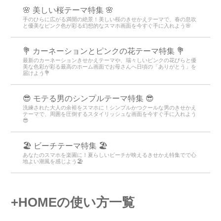
🌸 美しい桜テーマ特集 🌸
手のひらに広がる満開の絶景！美しい桜のきせかえテーマで、春の息吹
と優美なピンク色が彩る幻想的なスマホ画面を今すぐ手に入れよう🌸
💐 カーネーションとピンクの花テーマ特集 💐
最新のカーネーションきせかえテーマや、瑞々しいピンクの花びらと優
美な色彩が彩る最高のホーム画面でお母さんへ日頃の「ありがとう」を
届けよう💐
😎 モテる男のシンプルテーマ特集 😎
洗練された大人の余裕をスマホに！シンプルかつクールな男のきせかえ
テーマで、周囲を圧倒するスタイリッシュな画面を今すぐ手に入れよう
😎
🏖 ビーチテーマ特集 🏖
あなたのスマホを楽園に！夏らしいビーチが映えるきせかえ特集でで心
地よい潮風を感じよう🏖
+HOMEの使い方一覧