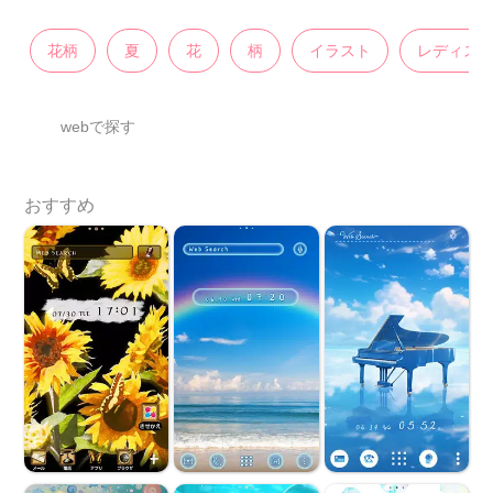
花柄
夏
花
柄
イラスト
レディス
webで探す
おすすめ