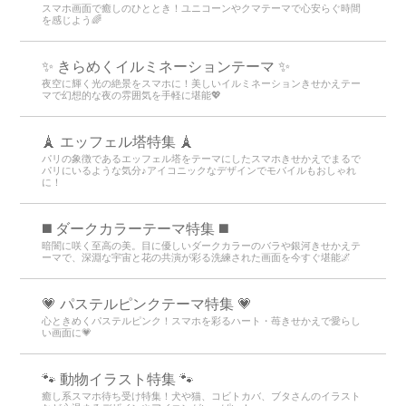
スマホ画面で癒しのひととき！ユニコーンやクマテーマで心安らぐ時間
を感じよう🌈
✨️ きらめくイルミネーションテーマ ✨️
夜空に輝く光の絶景をスマホに！美しいイルミネーションきせかえテー
マで幻想的な夜の雰囲気を手軽に堪能💖
🗼 エッフェル塔特集 🗼
パリの象徴であるエッフェル塔をテーマにしたスマホきせかえでまるで
パリにいるような気分♪アイコニックなデザインでモバイルもおしゃれ
に！
️◼️ ダークカラーテーマ特集️ ◼️
暗闇に咲く至高の美。目に優しいダークカラーのバラや銀河きせかえテ
ーマで、深淵な宇宙と花の共演が彩る洗練された画面を今すぐ堪能🌌
💗 パステルピンクテーマ特集 💗
心ときめくパステルピンク！スマホを彩るハート・苺きせかえで愛らし
い画面に💗
🐾 動物イラスト特集 🐾
癒し系スマホ待ち受け特集！犬や猫、コビトカバ、ブタさんのイラスト