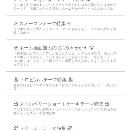
スマホを彩る旬のトレンド！チェック柄やおしゃれな花などのきせかえ
テーマで、洗練された大人可愛いホーム画面を今すぐ手に入れよう🌼
⛄ スノーマンテーマ特集 ⛄
スマホで楽しむ雪だるま！スノーマンのきせかえテーマで冬の訪れを可
愛く演出⛄
🐻 ホーム画面難民の”次”のきせかえ 🐻
「長年愛用していたアプリが使えなくなる...」 そんな不安で、あなたの
スマホライフが止まっていませんか？ご安心ください。私たち「＋
HOME」は、まるごと一瞬でホーム画面を変える楽しさを、そのまま引
き継ぎます。
🏝️ トロピカルテーマ特集 🏝️
夏を呼び込む！スマホを彩るトロピカルきせかえで南国リゾート気分に
🏝️
🍰 ストロベリーショートケーキテーマ特集 🍰
スマホで楽しむ甘い誘惑！ショートケーキのきせかえテーマで画面を美
味しそうなスイーツ空間に🍓
🌈 ドリーミーテーマ特集 🌈