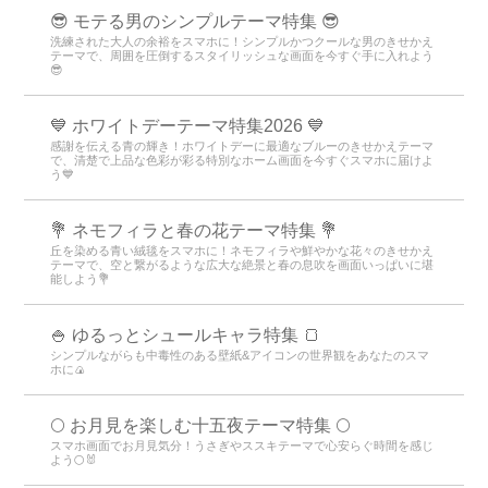
😎 モテる男のシンプルテーマ特集 😎
洗練された大人の余裕をスマホに！シンプルかつクールな男のきせかえ
テーマで、周囲を圧倒するスタイリッシュな画面を今すぐ手に入れよう
😎
💙 ホワイトデーテーマ特集2026 💙
感謝を伝える青の輝き！ホワイトデーに最適なブルーのきせかえテーマ
で、清楚で上品な色彩が彩る特別なホーム画面を今すぐスマホに届けよ
う💙
💐 ネモフィラと春の花テーマ特集 💐
丘を染める青い絨毯をスマホに！ネモフィラや鮮やかな花々のきせかえ
テーマで、空と繋がるような広大な絶景と春の息吹を画面いっぱいに堪
能しよう💐
🍚 ゆるっとシュールキャラ特集 🍞
シンプルながらも中毒性のある壁紙&アイコンの世界観をあなたのスマ
ホに🍙
🌕 お月見を楽しむ十五夜テーマ特集 🌕
スマホ画面でお月見気分！うさぎやススキテーマで心安らぐ時間を感じ
よう🌕🐰