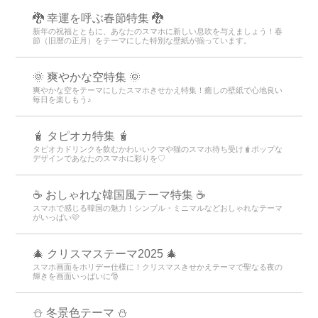
🐉 幸運を呼ぶ春節特集 🐉
新年の祝福とともに、あなたのスマホに新しい息吹を与えましょう！春
節（旧暦の正月）をテーマにした特別な壁紙が揃っています。
🌞 爽やかな空特集 🌞
爽やかな空をテーマにしたスマホきせかえ特集！癒しの壁紙で心地良い
毎日を楽しもう♪
🧋 タピオカ特集 🧋
タピオカドリンクを飲むかわいいクマや猫のスマホ待ち受け🧋ポップな
デザインであなたのスマホに彩りを♡
☕ おしゃれな韓国風テーマ特集 ☕
スマホで感じる韓国の魅力！シンプル・ミニマルなどおしゃれなテーマ
がいっぱい🩷
🎄 クリスマステーマ2025 🎄
スマホ画面をホリデー仕様に！クリスマスきせかえテーマで聖なる夜の
輝きを画面いっぱいに🎅
⛄️ 冬景色テーマ ⛄️