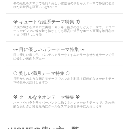
冬の絶景をスマホで堪能！美しい雪景色のきせかえテーマで静寂に包ま
れた銀世界を画面いっぱいに⛄️
💎 キュートな姫系テーマ特集 🦋
平成の輝きをスマホに再現！キラキラ姫系のきせかえテーマで、デコパ
ーツやピンクの蝶が舞う懐かしくも最高に派手なホーム画面を毎日心ゆ
くまで堪能しよう🦋
👀 目に優しいカラーテーマ特集 👀
目に優しい癒し色！パステルカラーやくすみカラーきせかえテーマで目
に優しい画面を演出👀
🌕 美しい満月テーマ特集 🌕
月明かりのような満月モチーフでスマホを彩る！幻想的なきせかえテー
マ特集をお届けします🌕
💖 クールなネオンテーマ特集 💖
ハートやバラをサイバーパンクに描くネオンきせかえテーマで、近未来
的な美しさが彩る最高にクールなスマホ画面を手に入れよう🌹