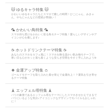
🐱 ゆるキャラ特集 🐱
かわいいゆるキャラたちとスマホで癒しの時間！ひこにゃん、みきゃ
ん、やちにゃんなどの壁紙が勢揃い！
🦜 かわいい鳥特集 🦜
スマホ待ち受けをかわいく彩る鳥モチーフ特集！愛らしいデザインやア
イコンが心を癒します♪
☕️ ホットドリンクテーマ特集 ☕️
あなたのスマホをカフェ風に！スマホを飾る温かい飲み物モチーフで、
寒い日も心がホッと落ち着くような安らぎ空間を今すぐ手に入れよう☕️
🍀 金運アップ特集 👛
ゴールドモチーフを取り入れた着せ替えで金運向上！？運気を引き寄せ
るテーマ特集
🗼 エッフェル塔特集 🗼
パリの象徴であるエッフェル塔をテーマにしたスマホきせかえでまるで
パリにいるような気分♪アイコニックなデザインでモバイルもおしゃれ
に！