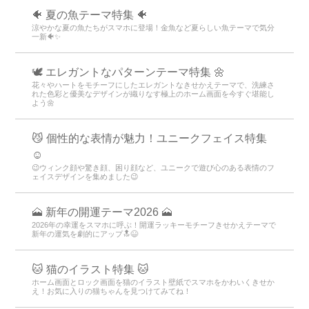
🐠 夏の魚テーマ特集 🐠
涼やかな夏の魚たちがスマホに登場！金魚など夏らしい魚テーマで気分
一新🐠✨
🕊️ エレガントなパターンテーマ特集 🌼
花々やハートをモチーフにしたエレガントなきせかえテーマで、洗練さ
れた色彩と優美なデザインが織りなす極上のホーム画面を今すぐ堪能し
よう🌼
😼 個性的な表情が魅力！ユニークフェイス特集
☺️
😉ウィンク顔や驚き顔、困り顔など、ユニークで遊び心のある表情のフ
ェイスデザインを集めました😉
🗻 新年の開運テーマ2026 🗻
2026年の幸運をスマホに呼ぶ！開運ラッキーモチーフきせかえテーマで
新年の運気を劇的にアップ🔝😆
🐱 猫のイラスト特集 🐱
ホーム画面とロック画面を猫のイラスト壁紙でスマホをかわいくきせか
え！お気に入りの猫ちゃんを見つけてみてね！