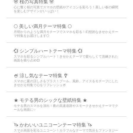
🌸 桜の写真特集 🌸
心に響く桜の写真でスマホの壁紙やアイコンを彩ろう！美しい春の瞬間
を楽しむデザインがいっぱい！
🌕 美しい満月テーマ特集 🌕
月明かりのような満月モチーフでスマホを彩る！幻想的なきせかえテー
マ特集をお届けします🌕
💞 シンプルハートテーマ特集 💞
スマホを彩るシンプルハート！きせかえテーマで愛らしくて洗練された
画面を独り占め💞
🍧 涼し気なテーマ特集 🎐
スマホに夏の涼しさをプラス！プール、風鈴、アイスをモチーフにした
きせかえ特集で心をリフレッシュ🍧
★ モテる男のシックな壁紙特集 ★
モテる男のスマホを演出！夜の高速道路やスモークきせかえテーマでク
ールな画面に✨
🦄 かわいいユニコーンテーマ特集 🦄
スマホ画面を彩るユニコーン！カラフルなテーマで気分もファンタジー