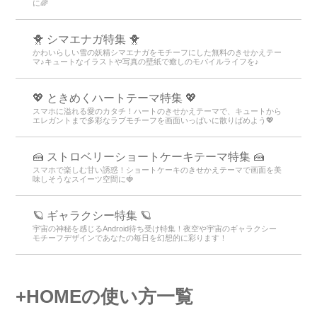
に🌈
🐥 シマエナガ特集 🐥
かわいらしい雪の妖精シマエナガをモチーフにした無料のきせかえテー
マ♪キュートなイラストや写真の壁紙で癒しのモバイルライフを♪
💖 ときめくハートテーマ特集 💖
スマホに溢れる愛のカタチ！ハートのきせかえテーマで、キュートから
エレガントまで多彩なラブモチーフを画面いっぱいに散りばめよう💖
🍰 ストロベリーショートケーキテーマ特集 🍰
スマホで楽しむ甘い誘惑！ショートケーキのきせかえテーマで画面を美
味しそうなスイーツ空間に🍓
🪐 ギャラクシー特集 🪐
宇宙の神秘を感じるAndroid待ち受け特集！夜空や宇宙のギャラクシー
モチーフデザインであなたの毎日を幻想的に彩ります！
+HOMEの使い方一覧