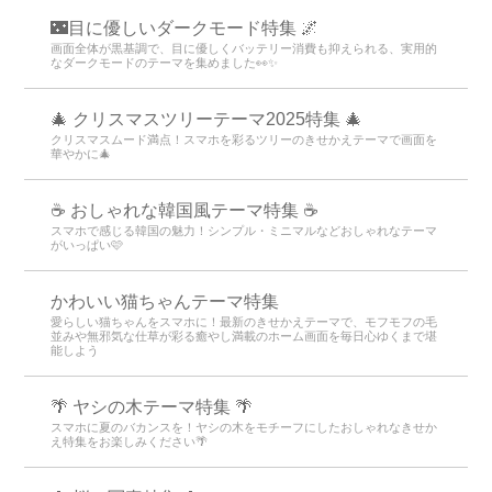
🌃目に優しいダークモード特集 🌌
画面全体が黒基調で、目に優しくバッテリー消費も抑えられる、実用的
なダークモードのテーマを集めました👀✨
🎄 クリスマスツリーテーマ2025特集 🎄
クリスマスムード満点！スマホを彩るツリーのきせかえテーマで画面を
華やかに🎄
☕ おしゃれな韓国風テーマ特集 ☕
スマホで感じる韓国の魅力！シンプル・ミニマルなどおしゃれなテーマ
がいっぱい🩷
かわいい猫ちゃんテーマ特集
愛らしい猫ちゃんをスマホに！最新のきせかえテーマで、モフモフの毛
並みや無邪気な仕草が彩る癒やし満載のホーム画面を毎日心ゆくまで堪
能しよう
🌴 ヤシの木テーマ特集 🌴
スマホに夏のバカンスを！ヤシの木をモチーフにしたおしゃれなきせか
え特集をお楽しみください🌴