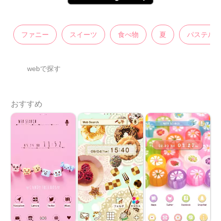
ファニー
スイーツ
食べ物
夏
パステル
webで探す
おすすめ