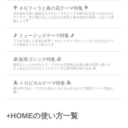
💐 ネモフィラと春の花テーマ特集 💐
丘を染める青い絨毯をスマホに！ネモフィラや鮮やかな花々のきせかえ
テーマで、空と繋がるような広大な絶景と春の息吹を画面いっぱいに堪
能しよう💐
🎵 ミュージックテーマ特集 🎵
スマホで楽しむ音楽の世界！カセットテープやヘッドホンきせかえテー
マで画面をリズムで彩ろう🎵
🥀 姫系ゴシック特集 🥀
姫系ゴシックきせかえで、スマホを幻想的なお城と蝶の世界へ誘いま
す！あなただけのゴシックロリータな夢空間を独り占め 🥀
🏝️ トロピカルテーマ特集 🏝️
夏を呼び込む！スマホを彩るトロピカルきせかえで南国リゾート気分に
🏝️
+HOMEの使い方一覧