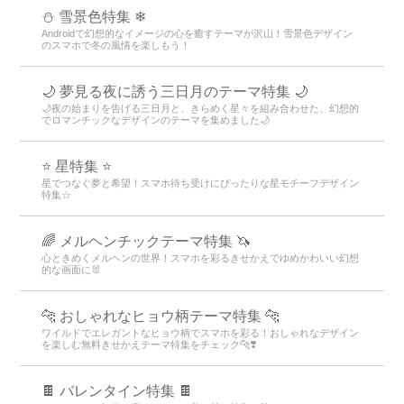
⛄ 雪景色特集 ❄
Androidで幻想的なイメージの心を癒すテーマが沢山！雪景色デザイン
のスマホで冬の風情を楽しもう！
🌙 夢見る夜に誘う三日月のテーマ特集 🌙
🌙夜の始まりを告げる三日月と、きらめく星々を組み合わせた、幻想的
でロマンチックなデザインのテーマを集めました🌙
⭐ 星特集 ⭐
星でつなぐ夢と希望！スマホ待ち受けにぴったりな星モチーフデザイン
特集☆
🌈 メルヘンチックテーマ特集 🦄
心ときめくメルヘンの世界！スマホを彩るきせかえでゆめかわいい幻想
的な画面に🐰
🐆 おしゃれなヒョウ柄テーマ特集 🐆
ワイルドでエレガントなヒョウ柄でスマホを彩る！おしゃれなデザイン
を楽しむ無料きせかえテーマ特集をチェック🐆❣️
🍫 バレンタイン特集 🍫