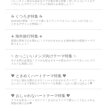
バレンタイン気分を高めるスマホ着せ替え特集！甘いチョコレートをテ
ーマにしたデザインアイテムで気持ちを表現しよう♡
☕ くつろぎ特集 ☕
Androidの壁紙・テーマで感じるリラックスタイム！おしゃれでほっこ
りするデザインが勢揃い！
✈️ 海外旅行特集 ✈️
異国の景色で心を豊かに！スマホのきせかえを海外旅行の壁紙テーマで
彩りましょう！
✨ かっこいいメンズ向けテーマ特集 ✨
モテる男の必需品！スマホを彩るギターや焚き火テーマでオシャレでワ
イルドな画面に👍🏻
💖 ときめくハートテーマ特集 💖
スマホに溢れる愛のカタチ！ハートのきせかえテーマで、キュートから
エレガントまで多彩なラブモチーフを画面いっぱいに散りばめよう💖
💖 おしゃれなハートテーマ特集 💖
スマホを彩るハートモチーフ！きせかえテーマで愛らしくておしゃれな
画面を独り占め💖