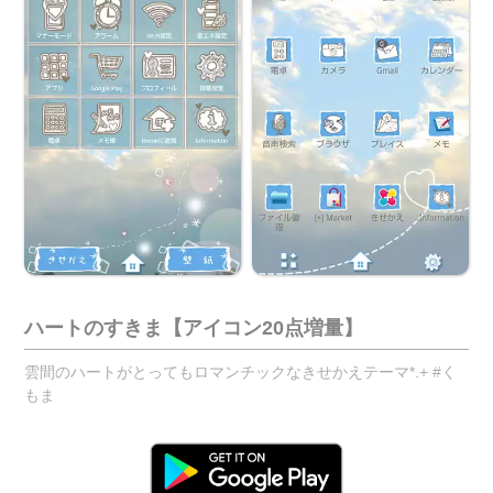
ハートのすきま【アイコン20点増量】
雲間のハートがとってもロマンチックなきせかえテーマ*.+ #く
もま