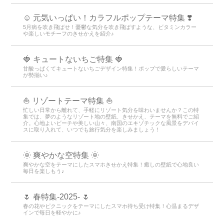
☺️ 元気いっぱい！カラフルポップテーマ特集 ❣️
5月病を吹き飛ばせ！憂鬱な気分を吹き飛ばすような、ビタミンカラー
や楽しいモチーフのきせかえを紹介♪
🍓 キュートないちご特集 🍓
甘酸っぱくてキュートないちごデザイン特集！ポップで愛らしいテーマ
が勢揃い♪
⛵ リゾートテーマ特集 ⛵
忙しい日常から離れて、手軽にリゾート気分を味わいませんか？この特
集では、夢のようなリゾート地の壁紙、きせかえ、テーマを無料でご紹
介。心地よいビーチや美しい山々、南国のエキゾチックな風景をデバイ
スに取り入れて、いつでも旅行気分を楽しみましょう！
🌞 爽やかな空特集 🌞
爽やかな空をテーマにしたスマホきせかえ特集！癒しの壁紙で心地良い
毎日を楽しもう♪
🌷 春特集-2025- 🌷
春の花やピクニックをテーマにしたスマホ待ち受け特集！心温まるデザ
インで毎日を軽やかに♪