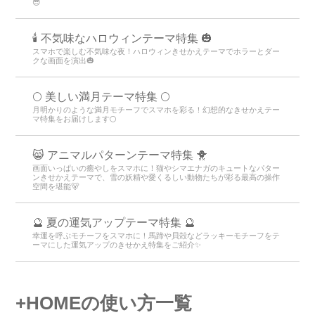
😎
🕯️ 不気味なハロウィンテーマ特集 🎃
スマホで楽しむ不気味な夜！ハロウィンきせかえテーマでホラーとダー
クな画面を演出🎃
🌕 美しい満月テーマ特集 🌕
月明かりのような満月モチーフでスマホを彩る！幻想的なきせかえテー
マ特集をお届けします🌕
😸 アニマルパターンテーマ特集 🐥
画面いっぱいの癒やしをスマホに！猫やシマエナガのキュートなパター
ンきせかえテーマで、雪の妖精や愛くるしい動物たちが彩る最高の操作
空間を堪能🐻
🔮 夏の運気アップテーマ特集 🔮
幸運を呼ぶモチーフをスマホに！馬蹄や貝殻などラッキーモチーフをテ
ーマにした運気アップのきせかえ特集をご紹介✨
+HOMEの使い方一覧