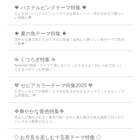
💗 パステルピンクテーマ特集 💗
心ときめくパステルピンク！スマホを彩るハート・苺きせかえで愛らし
い画面に💗
🐠 夏の魚テーマ特集 🐠
涼やかな夏の魚たちがスマホに登場！金魚など夏らしい魚テーマで気分
一新🐠✨
☕ くつろぎ特集 ☕
Androidの壁紙・テーマで感じるリラックスタイム！おしゃれでほっこ
りするデザインが勢揃い！
🤎 セピアカラーテーマ特集2025 🤎
心安らぐセピアの色彩！スマホを彩るきせかえテーマでノスタルジック
な雰囲気に 🤎
🔷爽やかな青色特集🔷
見るたび癒やされる！青色で統一された落ち着きのある画面で日々のス
トレスから解放されよう。
🌕 お月見を楽しむ十五夜テーマ特集 🌕