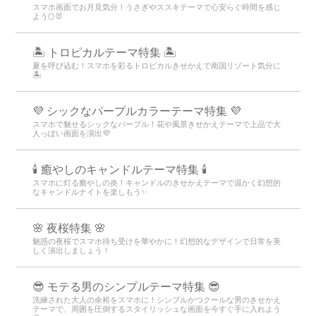
スマホ画面でお月見気分！うさぎやススキテーマで心安らぐ時間を感じ
よう🌕🐰
🏝️ トロピカルテーマ特集 🏝️
夏を呼び込む！スマホを彩るトロピカルきせかえで南国リゾート気分に
🏝️
💜 シックなパープルカラーテーマ特集 💜
スマホで魅せるシックなパープル！花や風景きせかえテーマで上品で大
人っぽい画面を演出💜
🕯️ 癒やしのキャンドルテーマ特集 🕯️
スマホに灯る癒やしの炎！キャンドルのきせかえテーマで温かく幻想的
なキャンドルナイトを楽しもう️✨️
🌸 夜桜特集 🌸
魅惑の夜桜でスマホ待ち受けを華やかに！幻想的なデザインで日常を美
しく演出しましょう！
😎 モテる男のシンプルテーマ特集 😎
洗練された大人の余裕をスマホに！シンプルかつクールな男のきせかえ
テーマで、周囲を圧倒するスタイリッシュな画面を今すぐ手に入れよう