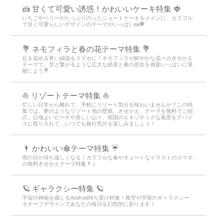
🍰 甘くて可愛い誘惑！かわいいケーキ特集 🍓
いちごやベリーがたっぷりのったショートケーキをメインに、カラフル
で甘く可愛らしいデザインのテーマがいっぱい🍰💖
💐 ネモフィラと春の花テーマ特集 💐
丘を染める青い絨毯をスマホに！ネモフィラや鮮やかな花々のきせかえ
テーマで、空と繋がるような広大な絶景と春の息吹を画面いっぱいに堪
能しよう💐
⛵ リゾートテーマ特集 ⛵
忙しい日常から離れて、手軽にリゾート気分を味わいませんか？この特
集では、夢のようなリゾート地の壁紙、きせかえ、テーマを無料でご紹
介。心地よいビーチや美しい山々、南国のエキゾチックな風景をデバイ
スに取り入れて、いつでも旅行気分を楽しみましょう！
🌂 かわいい傘テーマ特集 ☔
雨の日が待ち遠しくなる！カラフルな傘やキュートなイラストのスマホ
の無料きせかえテーマ特集🌂♫
🪐 ギャラクシー特集 🪐
宇宙の神秘を感じるAndroid待ち受け特集！夜空や宇宙のギャラクシー
モチーフデザインであなたの毎日を幻想的に彩ります！