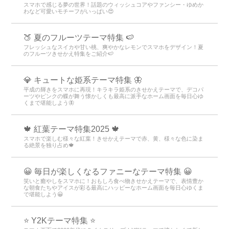
スマホで感じる夢の世界！話題のウィッシュコアやファンシー・ゆめか
わなど可愛いモチーフがいっぱい😍
🍑 夏のフルーツテーマ特集 🍉
フレッシュなスイカや甘い桃、爽やかなレモンでスマホをデザイン！夏
のフルーツきせかえ特集をご紹介🍉
💎 キュートな姫系テーマ特集 🦋
平成の輝きをスマホに再現！キラキラ姫系のきせかえテーマで、デコパ
ーツやピンクの蝶が舞う懐かしくも最高に派手なホーム画面を毎日心ゆ
くまで堪能しよう🦋
🍁 紅葉テーマ特集2025 🍁
スマホで楽しむ様々な紅葉！きせかえテーマで赤、黄、様々な色に染ま
る絶景を独り占め🍁
😀 毎日が楽しくなるファニーなテーマ特集 😀
笑いと癒やしをスマホに！おもしろ食べ物きせかえテーマで、表情豊か
な朝食たちやアイスが彩る最高にハッピーなホーム画面を毎日心ゆくま
で堪能しよう😀
⭐ Y2Kテーマ特集 ⭐