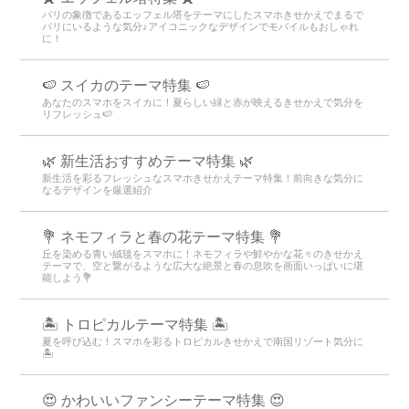
パリの象徴であるエッフェル塔をテーマにしたスマホきせかえでまるで
パリにいるような気分♪アイコニックなデザインでモバイルもおしゃれ
に！
🍉 スイカのテーマ特集 🍉
あなたのスマホをスイカに！夏らしい緑と赤が映えるきせかえで気分を
リフレッシュ🍉
🌿 新生活おすすめテーマ特集 🌿
新生活を彩るフレッシュなスマホきせかえテーマ特集！前向きな気分に
なるデザインを厳選紹介
💐 ネモフィラと春の花テーマ特集 💐
丘を染める青い絨毯をスマホに！ネモフィラや鮮やかな花々のきせかえ
テーマで、空と繋がるような広大な絶景と春の息吹を画面いっぱいに堪
能しよう💐
🏝️ トロピカルテーマ特集 🏝️
夏を呼び込む！スマホを彩るトロピカルきせかえで南国リゾート気分に
🏝️
😍 かわいいファンシーテーマ特集 😍