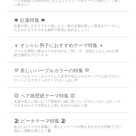
スマホ画面で2000年代にタイムスリップ！Y2Kテーマで懐かしくて新し
い自分に⭐
🍁 紅葉特集 🍁
紅葉の美しさをスマホで楽しもう！秋の京都や美しい景色をテーマにし
たきせかえでスマホも無料で秋色に染めましょう♪
👦 オシャレ男子におすすめテーマ特集 👦
クールな男性に贈るスマホきせかえ！NY、犬、自然などおしゃれな壁
紙で個性をアピール 👦
💜 美しいパープルカラーの特集 💜
パープルをメインカラーとした星空や花などのモチーフの上品でロマン
ティックなデザインのテーマがいっぱい💜
😍 ペア画壁紙テーマ特集 😍
友達や恋人と楽しむペア壁紙や一緒に使いたいデザインがいっぱい！ス
マホきせかえで大切な人と想いを分かち合おう😍
🏖 ビーチテーマ特集 🏖
あなたのスマホを楽園に！夏らしいビーチが映えるきせかえ特集でで心
地よい潮風を感じよう🏖