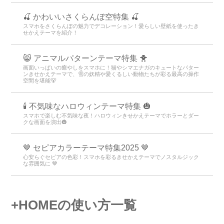
🍒 かわいいさくらんぼ空特集 🍒
スマホをさくらんぼの魅力でデコレーション！愛らしい壁紙を使ったき
せかえテーマを紹介！
😸 アニマルパターンテーマ特集 🐥
画面いっぱいの癒やしをスマホに！猫やシマエナガのキュートなパター
ンきせかえテーマで、雪の妖精や愛くるしい動物たちが彩る最高の操作
空間を堪能🐻
🕯️ 不気味なハロウィンテーマ特集 🎃
スマホで楽しむ不気味な夜！ハロウィンきせかえテーマでホラーとダー
クな画面を演出🎃
🤎 セピアカラーテーマ特集2025 🤎
心安らぐセピアの色彩！スマホを彩るきせかえテーマでノスタルジック
な雰囲気に 🤎
+HOMEの使い方一覧