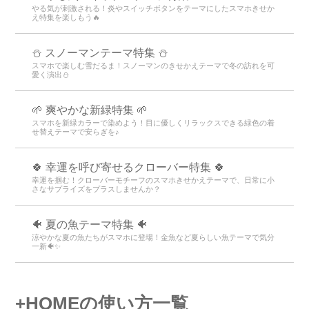
やる気が刺激される！炎やスイッチボタンをテーマにしたスマホきせか
え特集を楽しもう🔥
⛄ スノーマンテーマ特集 ⛄
スマホで楽しむ雪だるま！スノーマンのきせかえテーマで冬の訪れを可
愛く演出⛄
🌱 爽やかな新緑特集 🌱
スマホを新緑カラーで染めよう！目に優しくリラックスできる緑色の着
せ替えテーマで安らぎを♪
🍀 幸運を呼び寄せるクローバー特集 🍀
幸運を掴む！クローバーモチーフのスマホきせかえテーマで、日常に小
さなサプライズをプラスしませんか？
🐠 夏の魚テーマ特集 🐠
涼やかな夏の魚たちがスマホに登場！金魚など夏らしい魚テーマで気分
一新🐠✨
+HOMEの使い方一覧