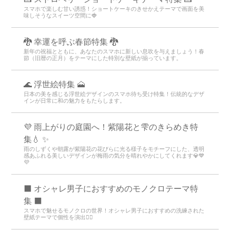
スマホで楽しむ甘い誘惑！ショートケーキのきせかえテーマで画面を美
味しそうなスイーツ空間に🍓
🐉 幸運を呼ぶ春節特集 🐉
新年の祝福とともに、あなたのスマホに新しい息吹を与えましょう！春
節（旧暦の正月）をテーマにした特別な壁紙が揃っています。
🌊 浮世絵特集 🗻
日本の美を感じる浮世絵デザインのスマホ待ち受け特集！伝統的なデザ
インが日常に和の魅力をもたらします。
💜 雨上がりの庭園へ！紫陽花と雫のきらめき特
集💧 ✨
雨のしずくや朝露が紫陽花の花びらに光る様子をモチーフにした、透明
感あふれる美しいデザインが梅雨の気分を晴れやかにしてくれます💎💙
💜
⬛ オシャレ男子におすすめのモノクロテーマ特
集 ⬛
スマホで魅せるモノクロの世界！オシャレ男子におすすめの洗練された
壁紙テーマで個性を演出💁‍♂️