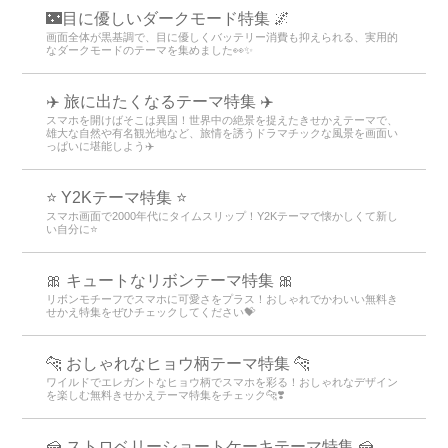
🌃目に優しいダークモード特集 🌌
画面全体が黒基調で、目に優しくバッテリー消費も抑えられる、実用的
なダークモードのテーマを集めました👀✨
✈️ 旅に出たくなるテーマ特集 ✈️
スマホを開けばそこは異国！世界中の絶景を捉えたきせかえテーマで、
雄大な自然や有名観光地など、旅情を誘うドラマチックな風景を画面い
っぱいに堪能しよう✈️
⭐ Y2Kテーマ特集 ⭐
スマホ画面で2000年代にタイムスリップ！Y2Kテーマで懐かしくて新し
い自分に⭐
🎀 キュートなリボンテーマ特集 🎀
リボンモチーフでスマホに可愛さをプラス！おしゃれでかわいい無料き
せかえ特集をぜひチェックしてください💝
🐆 おしゃれなヒョウ柄テーマ特集 🐆
ワイルドでエレガントなヒョウ柄でスマホを彩る！おしゃれなデザイン
を楽しむ無料きせかえテーマ特集をチェック🐆❣️
🍰 ストロベリーショートケーキテーマ特集 🍰