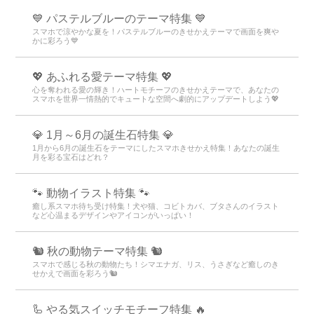
💙 パステルブルーのテーマ特集 💙
スマホで涼やかな夏を！パステルブルーのきせかえテーマで画面を爽や
かに彩ろう💙
💖 あふれる愛テーマ特集 💖
心を奪われる愛の輝き！ハートモチーフのきせかえテーマで、あなたの
スマホを世界一情熱的でキュートな空間へ劇的にアップデートしよう💖
💎 1月～6月の誕生石特集 💎
1月から6月の誕生石をテーマにしたスマホきせかえ特集！あなたの誕生
月を彩る宝石はどれ？
🐾 動物イラスト特集 🐾
癒し系スマホ待ち受け特集！犬や猫、コビトカバ、ブタさんのイラスト
など心温まるデザインやアイコンがいっぱい！
🐿️ 秋の動物テーマ特集 🐿️
スマホで感じる秋の動物たち！シマエナガ、リス、うさぎなど癒しのき
せかえで画面を彩ろう🐿️
🦾 やる気スイッチモチーフ特集 🔥