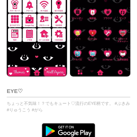
EYE♡
ちょっと不気味！？でもキュート♡流行のEYE柄です。 #ぶきみ
#りゅうこう #がら