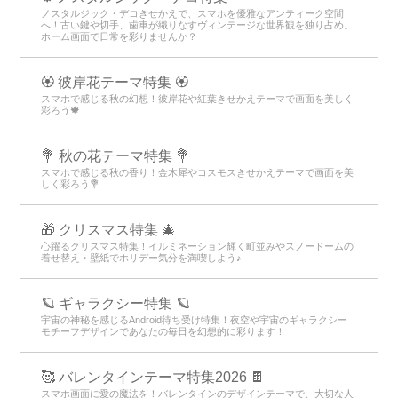
ノスタルジック・デコきせかえで、スマホを優雅なアンティーク空間
へ！古い鍵や切手、歯車が織りなすヴィンテージな世界観を独り占め。
ホーム画面で日常を彩りませんか？
🏵 彼岸花テーマ特集 🏵
スマホで感じる秋の幻想！彼岸花や紅葉きせかえテーマで画面を美しく
彩ろう🍁
💐 秋の花テーマ特集 💐
スマホで感じる秋の香り！金木犀やコスモスきせかえテーマで画面を美
しく彩ろう💐
🎁 クリスマス特集 🎄
心躍るクリスマス特集！イルミネーション輝く町並みやスノードームの
着せ替え・壁紙でホリデー気分を満喫しよう♪
🪐 ギャラクシー特集 🪐
宇宙の神秘を感じるAndroid待ち受け特集！夜空や宇宙のギャラクシー
モチーフデザインであなたの毎日を幻想的に彩ります！
🥰 バレンタインテーマ特集2026 🍫
スマホ画面に愛の魔法を！バレンタインのデザインテーマで、大切な人