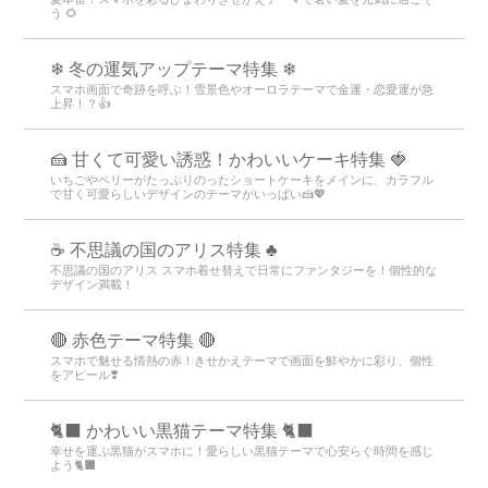
う 🌻
❄ 冬の運気アップテーマ特集 ❄
スマホ画面で奇跡を呼ぶ！雪景色やオーロラテーマで金運・恋愛運が急
上昇！？👍
🍰 甘くて可愛い誘惑！かわいいケーキ特集 🍓
いちごやベリーがたっぷりのったショートケーキをメインに、カラフル
で甘く可愛らしいデザインのテーマがいっぱい🍰💖
☕ 不思議の国のアリス特集 ♣
不思議の国のアリス スマホ着せ替えで日常にファンタジーを！個性的な
デザイン満載！
🔴 赤色テーマ特集 🔴
スマホで魅せる情熱の赤！きせかえテーマで画面を鮮やかに彩り、個性
をアピール❣️
🐈‍⬛ かわいい黒猫テーマ特集 🐈‍⬛
幸せを運ぶ黒猫がスマホに！愛らしい黒猫テーマで心安らぐ時間を感じ
よう🐈‍⬛