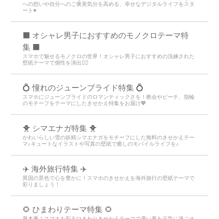
への想いや自分へのご褒美気分を高める、幸せなデジタルライフをスタ
ート♥️
⬛ オシャレ男子におすすめのモノクロテーマ特
集 ⬛
スマホで魅せるモノクロの世界！オシャレ男子におすすめの洗練された
壁紙テーマで個性を演出💁‍♂️
💍 憧れのジューンブライド特集 💍
スマホにジューンブライドのロマンティックさを！教会やビーチ、指輪
のモチーフをテーマにしたきせかえ特集をお届け💖
🐥 シマエナガ特集 🐥
かわいらしい雪の妖精シマエナガをモチーフにした無料のきせかえテー
マ♪キュートなイラストや写真の壁紙で癒しのモバイルライフを♪
✈️ 海外旅行特集 ✈️
異国の景色で心を豊かに！スマホのきせかえを海外旅行の壁紙テーマで
彩りましょう！
🌻 ひまわりテーマ特集 🌻
夏本番！スマホを彩るひまわりきせかえテーマで暑い夏を元気に過ごそ