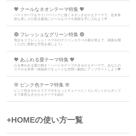
💖 クールなネオンテーマ特集 💖
ハートやバラをサイバーパンクに描くネオンきせかえテーマで、近未来
的な美しさが彩る最高にクールなスマホ画面を手に入れよう🌹
🟢 フレッシュなグリーン特集 🟢
気分をリフレッシュ！スマホのグリーンカラーの着せ替えで、画面を開
くたびに新鮮な空気を感じよう♪
💖 あふれる愛テーマ特集 💖
心を奪われる愛の輝き！ハートモチーフのきせかえテーマで、あなたの
スマホを世界一情熱的でキュートな空間へ劇的にアップデートしよう💖
🌸 ピンク色テーマ特集 🌸
ピンク色きせかえでスマホをもっとキュートに！エレガントからポップ
まで多彩なきせかえテーマを紹介
+HOMEの使い方一覧