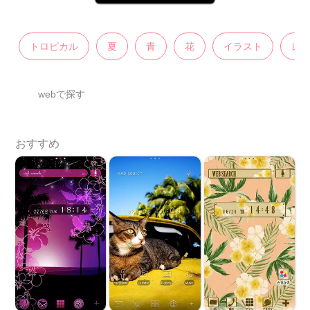
トロピカル
夏
青
花
イラスト
レ
webで探す
おすすめ