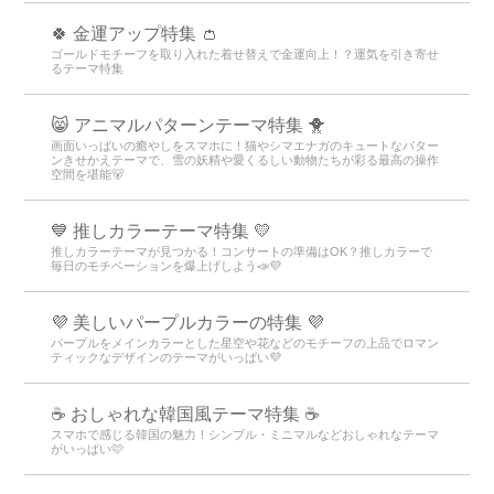
🍀 金運アップ特集 👛
ゴールドモチーフを取り入れた着せ替えで金運向上！？運気を引き寄せ
るテーマ特集
😸 アニマルパターンテーマ特集 🐥
画面いっぱいの癒やしをスマホに！猫やシマエナガのキュートなパター
ンきせかえテーマで、雪の妖精や愛くるしい動物たちが彩る最高の操作
空間を堪能🐻
💙 推しカラーテーマ特集 💛
推しカラーテーマが見つかる！コンサートの準備はOK？推しカラーで
毎日のモチベーションを爆上げしよう📣💜
💜 美しいパープルカラーの特集 💜
パープルをメインカラーとした星空や花などのモチーフの上品でロマン
ティックなデザインのテーマがいっぱい💜
☕ おしゃれな韓国風テーマ特集 ☕
スマホで感じる韓国の魅力！シンプル・ミニマルなどおしゃれなテーマ
がいっぱい🩷