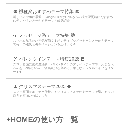
☎ 機種変おすすめテーマ特集 ☎
新しいスマホに最適！Google PixelやGalaxyへの機種変更時におすすめ
の使いやすいきせかえテーマを厳選紹介
📣 メッセージ系テーマ特集 😁
スマホを見るたび元気が湧く！ポジティブなメッセージきせかえテーマ
で毎日の運気とモチベーションを上げよう🔝
🥰 バレンタインテーマ特集2026 🍫
スマホ画面に愛の魔法を！バレンタインのデザインテーマで、大切な人
への想いや自分へのご褒美気分を高める、幸せなデジタルライフをスタ
ート♥️
🎄 クリスマステーマ2025 🎄
スマホ画面をホリデー仕様に！クリスマスきせかえテーマで聖なる夜の
輝きを画面いっぱいに🎅
+HOMEの使い方一覧