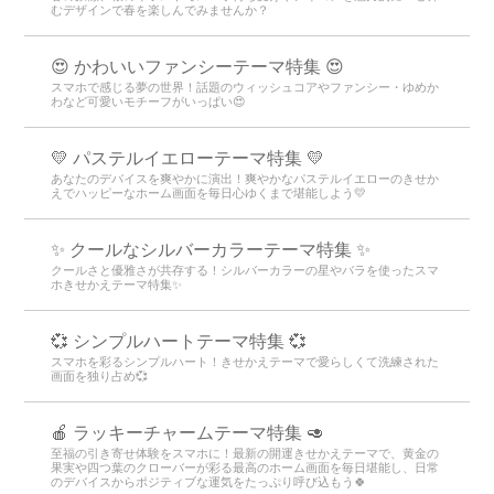
むデザインで春を楽しんでみませんか？
😍 かわいいファンシーテーマ特集 😍
スマホで感じる夢の世界！話題のウィッシュコアやファンシー・ゆめか
わなど可愛いモチーフがいっぱい😍
💛 パステルイエローテーマ特集 💛
あなたのデバイスを爽やかに演出！爽やかなパステルイエローのきせか
えでハッピーなホーム画面を毎日心ゆくまで堪能しよう💛
✨ クールなシルバーカラーテーマ特集 ✨
クールさと優雅さが共存する！シルバーカラーの星やバラを使ったスマ
ホきせかえテーマ特集✨
💞 シンプルハートテーマ特集 💞
スマホを彩るシンプルハート！きせかえテーマで愛らしくて洗練された
画面を独り占め💞
🍎 ラッキーチャームテーマ特集 🥑
至福の引き寄せ体験をスマホに！最新の開運きせかえテーマで、黄金の
果実や四つ葉のクローバーが彩る最高のホーム画面を毎日堪能し、日常
のデバイスからポジティブな運気をたっぷり呼び込もう🍀