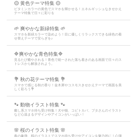
🟡 黄色テーマ特集 🟡
ビタミンカラーの黄色でスマホを輝かせる！エネルギッシュなきせかえ
テーマ特集で日々に彩りを
🌱 爽やかな新緑特集 🌱
スマホを新緑カラーで染めよう！目に優しくリラックスできる緑色の着
せ替えテーマで安らぎを♪
🔷爽やかな青色特集🔷
見るたび癒やされる！青色で統一された落ち着きのある画面で日々のス
トレスから解放されよう。
💐 秋の花テーマ特集 💐
スマホで感じる秋の香り！金木犀やコスモスきせかえテーマで画面を美
しく彩ろう💐
🐾 動物イラスト特集 🐾
癒し系スマホ待ち受け特集！犬や猫、コビトカバ、ブタさんのイラスト
など心温まるデザインやアイコンがいっぱい！
🌸 桜のイラスト特集 🌸
春の象徴、桜のイラストでスマホ待ち受けやアイコンを魅力的に！心弾