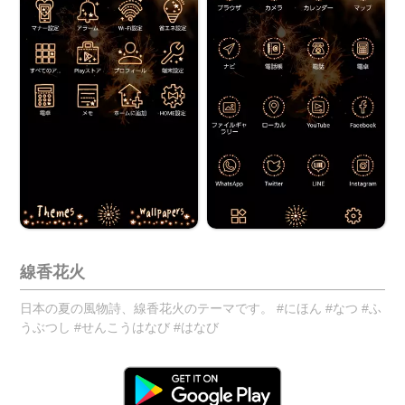
線香花火
日本の夏の風物詩、線香花火のテーマです。 #にほん #なつ #ふ
うぶつし #せんこうはなび #はなび