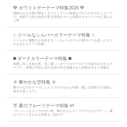
💙 ホワイトデーテーマ特集2026 💙
感謝を伝える青の輝き！ホワイトデーに最適なブルーのきせかえテーマ
で、清楚で上品な色彩が彩る特別なホーム画面を今すぐスマホに届けよ
う💙
✨ クールなシルバーカラーテーマ特集 ✨
クールさと優雅さが共存する！シルバーカラーの星やバラを使ったスマ
ホきせかえテーマ特集✨
️◼️ ダークカラーテーマ特集️ ◼️
暗闇に咲く至高の美。目に優しいダークカラーのバラや銀河きせかえテ
ーマで、深淵な宇宙と花の共演が彩る洗練された画面を今すぐ堪能🌌
🌞 爽やかな空特集 🌞
爽やかな空をテーマにしたスマホきせかえ特集！癒しの壁紙で心地良い
毎日を楽しもう♪
🍑 夏のフルーツテーマ特集 🍉
フレッシュなスイカや甘い桃、爽やかなレモンでスマホをデザイン！夏
のフルーツきせかえ特集をご紹介🍉