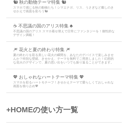
🐿️ 秋の動物テーマ特集 🐿️
スマホで感じる秋の動物たち！シマエナガ、リス、うさぎなど癒しのき
せかえで画面を彩ろう🐿️
☕ 不思議の国のアリス特集 ♣
不思議の国のアリス スマホ着せ替えで日常にファンタジーを！個性的な
デザイン満載！
🎆 花火と夏の終わり特集 🎆
夏の終わりを彩る美しい花火の瞬間を、あなたのデバイスで楽しみませ
んか？特別な壁紙、きせかえ、テーマを無料でご用意しました！幻想的
な花火のデザインで、夏の思い出をいつでも振り返ることができます。
💖 おしゃれなハートテーマ特集 💖
スマホを彩るハートモチーフ！きせかえテーマで愛らしくておしゃれな
画面を独り占め💖
+HOMEの使い方一覧