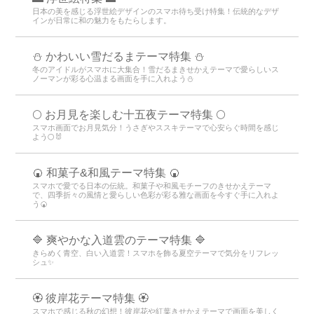
日本の美を感じる浮世絵デザインのスマホ待ち受け特集！伝統的なデザ
インが日常に和の魅力をもたらします。
⛄️ かわいい雪だるまテーマ特集️ ⛄️
冬のアイドルがスマホに大集合！雪だるまきせかえテーマで愛らしいス
ノーマンが彩る心温まる画面を手に入れよう️⛄️
🌕 お月見を楽しむ十五夜テーマ特集 🌕
スマホ画面でお月見気分！うさぎやススキテーマで心安らぐ時間を感じ
よう🌕🐰
🍘 和菓子&和風テーマ特集 🍘
スマホで愛でる日本の伝統。和菓子や和風モチーフのきせかえテーマ
で、四季折々の風情と愛らしい色彩が彩る雅な画面を今すぐ手に入れよ
う🍘
🔷 爽やかな入道雲のテーマ特集 🔷
きらめく青空、白い入道雲！スマホを飾る夏空テーマで気分をリフレッ
シュ✨
🏵 彼岸花テーマ特集 🏵
スマホで感じる秋の幻想！彼岸花や紅葉きせかえテーマで画面を美しく