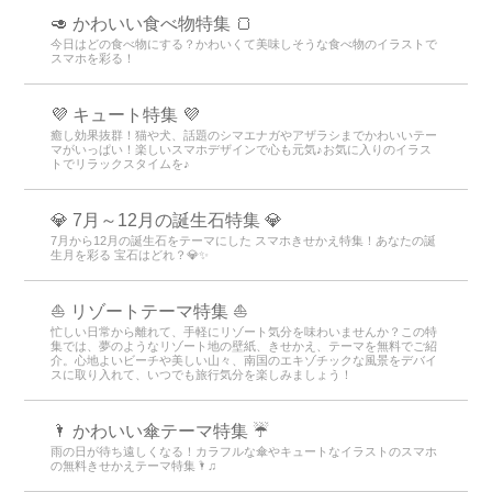
🥑 かわいい食べ物特集 🍞
今日はどの食べ物にする？かわいくて美味しそうな食べ物のイラストで
スマホを彩る！
💜 キュート特集 💜
癒し効果抜群！猫や犬、話題のシマエナガやアザラシまでかわいいテー
マがいっぱい！楽しいスマホデザインで心も元気♪お気に入りのイラス
トでリラックスタイムを♪
💎 7月～12月の誕生石特集 💎
7月から12月の誕生石をテーマにした スマホきせかえ特集！あなたの誕
生月を彩る 宝石はどれ？💎✨
⛵ リゾートテーマ特集 ⛵
忙しい日常から離れて、手軽にリゾート気分を味わいませんか？この特
集では、夢のようなリゾート地の壁紙、きせかえ、テーマを無料でご紹
介。心地よいビーチや美しい山々、南国のエキゾチックな風景をデバイ
スに取り入れて、いつでも旅行気分を楽しみましょう！
🌂 かわいい傘テーマ特集 ☔
雨の日が待ち遠しくなる！カラフルな傘やキュートなイラストのスマホ
の無料きせかえテーマ特集🌂♫