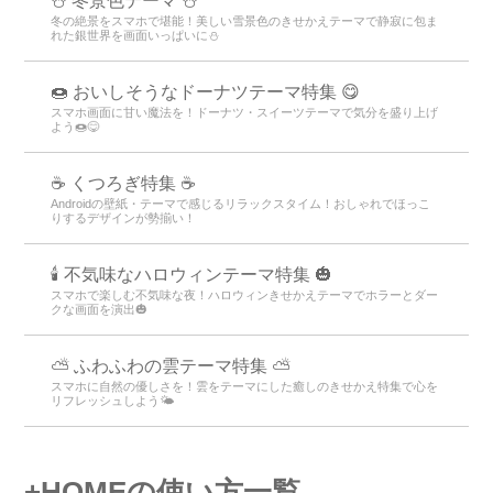
⛄️ 冬景色テーマ ⛄️
冬の絶景をスマホで堪能！美しい雪景色のきせかえテーマで静寂に包ま
れた銀世界を画面いっぱいに⛄️
🍩 おいしそうなドーナツテーマ特集 😋
スマホ画面に甘い魔法を！ドーナツ・スイーツテーマで気分を盛り上げ
よう🍩😋
☕ くつろぎ特集 ☕
Androidの壁紙・テーマで感じるリラックスタイム！おしゃれでほっこ
りするデザインが勢揃い！
🕯️ 不気味なハロウィンテーマ特集 🎃
スマホで楽しむ不気味な夜！ハロウィンきせかえテーマでホラーとダー
クな画面を演出🎃
⛅ ふわふわの雲テーマ特集 ⛅
スマホに自然の優しさを！雲をテーマにした癒しのきせかえ特集で心を
リフレッシュしよう🌤️
+HOMEの使い方一覧