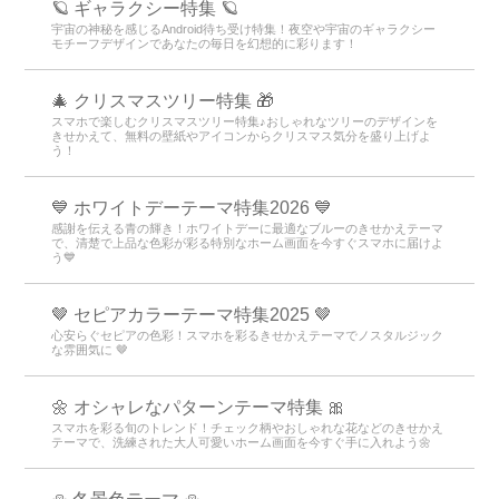
🪐 ギャラクシー特集 🪐
宇宙の神秘を感じるAndroid待ち受け特集！夜空や宇宙のギャラクシー
モチーフデザインであなたの毎日を幻想的に彩ります！
🎄 クリスマスツリー特集 🎁
スマホで楽しむクリスマスツリー特集♪おしゃれなツリーのデザインを
きせかえて、無料の壁紙やアイコンからクリスマス気分を盛り上げよ
う！
💙 ホワイトデーテーマ特集2026 💙
感謝を伝える青の輝き！ホワイトデーに最適なブルーのきせかえテーマ
で、清楚で上品な色彩が彩る特別なホーム画面を今すぐスマホに届けよ
う💙
🤎 セピアカラーテーマ特集2025 🤎
心安らぐセピアの色彩！スマホを彩るきせかえテーマでノスタルジック
な雰囲気に 🤎
🌼 オシャレなパターンテーマ特集 🎀
スマホを彩る旬のトレンド！チェック柄やおしゃれな花などのきせかえ
テーマで、洗練された大人可愛いホーム画面を今すぐ手に入れよう🌼