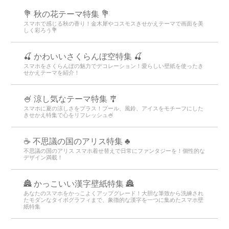
💐 秋の花テーマ特集 💐
スマホで感じる秋の香り！金木犀やコスモスきせかえテーマで画面を美
しく彩ろう💐
🍒 かわいいさくらんぼ空特集 🍒
スマホをさくらんぼの魅力でデコレーション！愛らしい壁紙を使ったき
せかえテーマを紹介！
🍧 涼し気なテーマ特集 🎐
スマホに夏の涼しさをプラス！プール、風鈴、アイスをモチーフにした
きせかえ特集で心をリフレッシュ🍧
☕ 不思議の国のアリス特集 ♣
不思議の国のアリス スマホ着せ替えで日常にファンタジーを！個性的な
デザイン満載！
🏯 かっこいい漢字壁紙特集 🏯
あなたのスマホをかっこよくアップグレード！大胆な筆致から洗練され
たモダンなタイポグラフィまで、象徴的な漢字を一つに集めたスマホ壁
紙特集