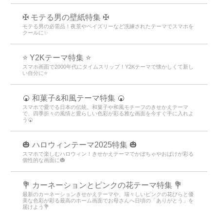
✠ モテる男の壁紙特集 ✠
モテる男の必需品！夜景やペイズリーなど洗練されたテーマでスマホを
クールに✨
⭐ Y2Kテーマ特集 ⭐
スマホ画面で2000年代にタイムスリップ！Y2Kテーマで懐かしくて新し
い自分に⭐
🍘 和菓子&和風テーマ特集 🍘
スマホで愛でる日本の伝統。和菓子や和風モチーフのきせかえテーマ
で、四季折々の風情と愛らしい色彩が彩る雅な画面を今すぐ手に入れよ
う🍘
🎃 ハロウィンテーマ2025特集 🎃
スマホで楽しむハロウィン！きせかえテーマでかぼちゃやおばけが彩る
個性的な画面に🎃
💐 カーネーションとピンクの花テーマ特集 💐
最新のカーネーションきせかえテーマや、瑞々しいピンクの花びらと優
美な色彩が彩る最高のホーム画面でお母さんへ日頃の「ありがとう」を
届けよう💐