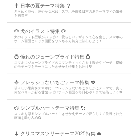
🎐 日本の夏テーマ特集 🎐
きらめく花火、涼やかな水辺！スマホを飾る日本の夏テーマで和の気分
を満喫🎆
🐶 犬のイラスト特集 🐶
犬のイラスト壁紙がいっぱい！愛らしいデザインで心を癒し、スマホの
ホーム画面とロック画面をワンちゃん気分に演出しよう！
💍 憧れのジューンブライド特集 💍
スマホにジューンブライドのロマンティックさを！教会やビーチ、指輪
のモチーフをテーマにしたきせかえ特集をお届け💖
🍓 フレッシュないちごテーマ特集 🍓
瑞々しい果実をスマホに！フレッシュないちごきせかえテーマで、真っ
赤なベリーが彩る甘酸っぱいホーム画面を毎日心ゆくまで堪能しよう🍓
💞 シンプルハートテーマ特集 💞
スマホを彩るシンプルハート！きせかえテーマで愛らしくて洗練された
画面を独り占め💞
🎄 クリスマスツリーテーマ2025特集 🎄