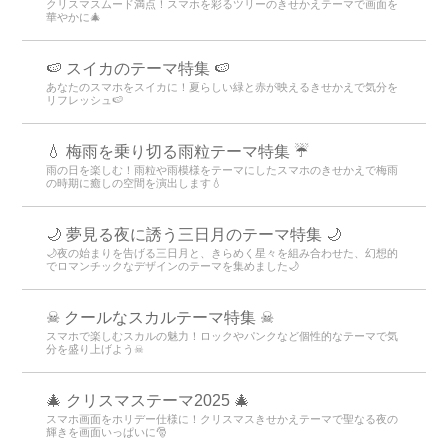
クリスマスムード満点！スマホを彩るツリーのきせかえテーマで画面を
華やかに🎄
🍉 スイカのテーマ特集 🍉
あなたのスマホをスイカに！夏らしい緑と赤が映えるきせかえで気分を
リフレッシュ🍉
💧 梅雨を乗り切る雨粒テーマ特集 ☔
雨の日を楽しむ！雨粒や雨模様をテーマにしたスマホのきせかえで梅雨
の時期に癒しの空間を演出します💧
🌙 夢見る夜に誘う三日月のテーマ特集 🌙
🌙夜の始まりを告げる三日月と、きらめく星々を組み合わせた、幻想的
でロマンチックなデザインのテーマを集めました🌙
☠ クールなスカルテーマ特集 ☠
スマホで楽しむスカルの魅力！ロックやパンクなど個性的なテーマで気
分を盛り上げよう☠
🎄 クリスマステーマ2025 🎄
スマホ画面をホリデー仕様に！クリスマスきせかえテーマで聖なる夜の
輝きを画面いっぱいに🎅