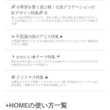
🌈 🎨希望を繋ぐ架け橋！七色グラデーションの
虹デザイン特集🌈 🎨
美しい虹の写真やイラスト、赤から紫へと移り変わる七色のグラデーシ
ョンを主軸とした、シンプルながらも美しい虹のデザインテーマ特集で
す🌈
☕ 不思議の国のアリス特集 ♣
不思議の国のアリス スマホ着せ替えで日常にファンタジーを！個性的な
デザイン満載！
🌂 かわいい傘テーマ特集 ☔
雨の日が待ち遠しくなる！カラフルな傘やキュートなイラストのスマホ
の無料きせかえテーマ特集🌂♫
🎁 クリスマス特集 🎄
心躍るクリスマス特集！イルミネーション輝く町並みやスノードームの
着せ替え・壁紙でホリデー気分を満喫しよう♪
+HOMEの使い方一覧