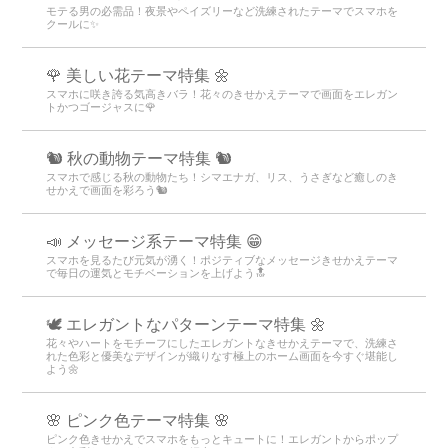
モテる男の必需品！夜景やペイズリーなど洗練されたテーマでスマホを
クールに✨
🌹 美しい花テーマ特集 🌼
スマホに咲き誇る気高きバラ！花々のきせかえテーマで画面をエレガン
トかつゴージャスに🌹
🐿️ 秋の動物テーマ特集 🐿️
スマホで感じる秋の動物たち！シマエナガ、リス、うさぎなど癒しのき
せかえで画面を彩ろう🐿️
📣 メッセージ系テーマ特集 😁
スマホを見るたび元気が湧く！ポジティブなメッセージきせかえテーマ
で毎日の運気とモチベーションを上げよう🔝
🕊️ エレガントなパターンテーマ特集 🌼
花々やハートをモチーフにしたエレガントなきせかえテーマで、洗練さ
れた色彩と優美なデザインが織りなす極上のホーム画面を今すぐ堪能し
よう🌼
🌸 ピンク色テーマ特集 🌸
ピンク色きせかえでスマホをもっとキュートに！エレガントからポップ