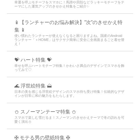
幸運を呼ぶモチーフをスマホに！馬蹄や貝殻などラッキーモチーフをテ
ーマにした運気アップのきせかえ特集をご紹介✨
📱【ランチャーのお悩み解決】”次”のきせかえ特
集 📱
使い慣れたランチャーが使えなくなると困りますよね。国産のAndroid
ランチャー「＋HOME」はサクサク簡単に安全に全画面まるごと着せ替
え！
💝 ハート特集 💝
幸せを呼ぶハートモチーフ特集！かわいさ満点のデザインでスマホを飾
ってみて♡
🌊 浮世絵特集 🗻
日本の美を感じる浮世絵デザインのスマホ待ち受け特集！伝統的なデザ
インが日常に和の魅力をもたらします。
⛄ スノーマンテーマ特集 ⛄
スマホで楽しむ雪だるま！スノーマンのきせかえテーマで冬の訪れを可
愛く演出⛄
✠ モテる男の壁紙特集 ✠