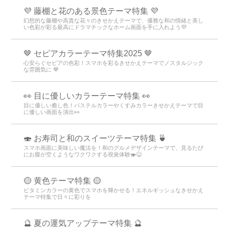
💜 藤棚と花のある景色テーマ特集 💜
幻想的な藤棚や高貴な花々のきせかえテーマで、優雅な和の情緒と美し
い色彩が彩る最高にドラマチックなホーム画面を手に入れよう💜
🤎 セピアカラーテーマ特集2025 🤎
心安らぐセピアの色彩！スマホを彩るきせかえテーマでノスタルジック
な雰囲気に 🤎
👀 目に優しいカラーテーマ特集 👀
目に優しい癒し色！パステルカラーやくすみカラーきせかえテーマで目
に優しい画面を演出👀
🍣 お寿司と和のスイーツテーマ特集 🍵
スマホ画面に美味しい魔法を！和のグルメデザインテーマで、見るたび
にお腹が空くようなワクワクする視覚体験🍣😋
🟡 黄色テーマ特集 🟡
ビタミンカラーの黄色でスマホを輝かせる！エネルギッシュなきせかえ
テーマ特集で日々に彩りを
🔮 夏の運気アップテーマ特集 🔮