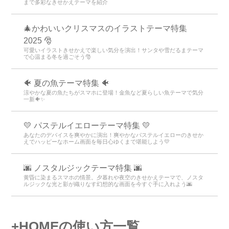
まで多彩なきせかえテーマを紹介
🎄かわいいクリスマスのイラストテーマ特集
2025 🎅
可愛いイラストきせかえで楽しい気分を演出！サンタや雪だるまテーマ
で心温まる冬を過ごそう🎅
🐠 夏の魚テーマ特集 🐠
涼やかな夏の魚たちがスマホに登場！金魚など夏らしい魚テーマで気分
一新🐠✨
💛 パステルイエローテーマ特集 💛
あなたのデバイスを爽やかに演出！爽やかなパステルイエローのきせか
えでハッピーなホーム画面を毎日心ゆくまで堪能しよう💛
🌆 ノスタルジックテーマ特集 🌆
黄昏に染まるスマホの情景。夕暮れや夜空のきせかえテーマで、ノスタ
ルジックな光と影が織りなす幻想的な画面を今すぐ手に入れよう🌆
+HOMEの使い方一覧