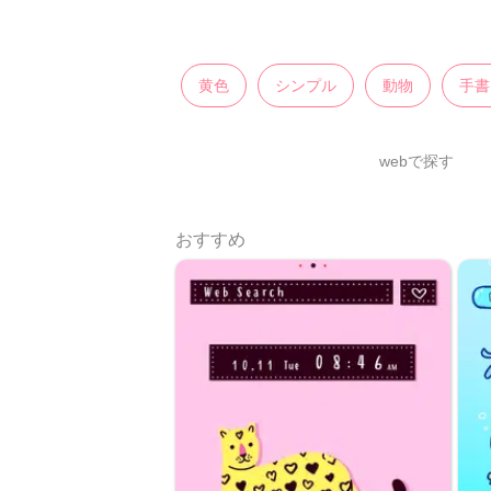
黄色
シンプル
動物
手書
webで探す
おすすめ