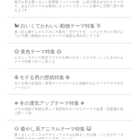
毎日を彩る愛くるしい世界観！ハートや猫、お花が踊るきせかえテーマ
で、あなたのスマホを最高にキュートでオシャレな癒やし空間へ塗り替
えよう♥️
🐩 白いくてかわいい動物テーマ特集 🐰
真っ白な癒やしがスマホに大集合！犬やウサギ、シマエナガなど雪のよ
うに可愛い動物きせかえテーマで画面を埋め尽くそう🐰
🟡 黄色テーマ特集 🟡
ビタミンカラーの黄色でスマホを輝かせる！エネルギッシュなきせかえ
テーマ特集で日々に彩りを
✠ モテる男の壁紙特集 ✠
モテる男の必需品！夜景やペイズリーなど洗練されたテーマでスマホを
クールに✨
❄ 冬の運気アップテーマ特集 ❄
スマホ画面で奇跡を呼ぶ！雪景色やオーロラテーマで金運・恋愛運が急
上昇！？👍
🐶 癒やし系アニマルテーマ特集 😺
愛くるしいアニマルデザインでスマホを飾る！犬や猫、パンダがテーマ
の無料きせかえ特集をお見逃しなく 🐾