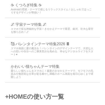
☕ くつろぎ特集 ☕
Androidの壁紙・テーマで感じるリラックスタイム！おしゃれでほっこ
りするデザインが勢揃い！
🌌 宇宙テーマ特集 🌌
スマホで探る神秘的な宇宙！きせかえテーマで星雲、銀河、壮大な星空
を独り占め！🌌
🥰 バレンタインテーマ特集2026 🍫
スマホ画面に愛の魔法を！バレンタインのデザインテーマで、大切な人
への想いや自分へのご褒美気分を高める、幸せなデジタルライフをスタ
ート♥️
かわいい猫ちゃんテーマ特集
愛らしい猫ちゃんをスマホに！最新のきせかえテーマで、モフモフの毛
並みや無邪気な仕草が彩る癒やし満載のホーム画面を毎日心ゆくまで堪
能しよう
+HOMEの使い方一覧