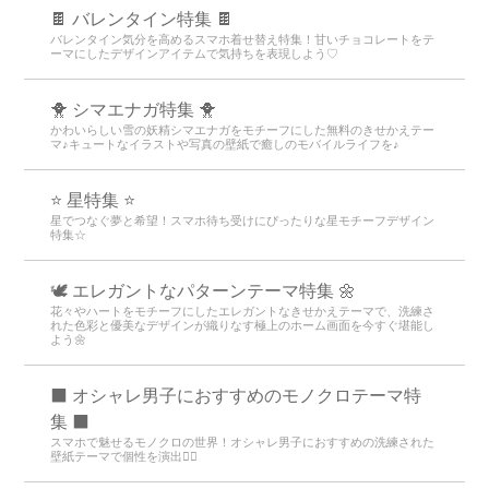
🍫 バレンタイン特集 🍫
バレンタイン気分を高めるスマホ着せ替え特集！甘いチョコレートをテ
ーマにしたデザインアイテムで気持ちを表現しよう♡
🐥 シマエナガ特集 🐥
かわいらしい雪の妖精シマエナガをモチーフにした無料のきせかえテー
マ♪キュートなイラストや写真の壁紙で癒しのモバイルライフを♪
⭐ 星特集 ⭐
星でつなぐ夢と希望！スマホ待ち受けにぴったりな星モチーフデザイン
特集☆
🕊️ エレガントなパターンテーマ特集 🌼
花々やハートをモチーフにしたエレガントなきせかえテーマで、洗練さ
れた色彩と優美なデザインが織りなす極上のホーム画面を今すぐ堪能し
よう🌼
⬛ オシャレ男子におすすめのモノクロテーマ特
集 ⬛
スマホで魅せるモノクロの世界！オシャレ男子におすすめの洗練された
壁紙テーマで個性を演出💁‍♂️