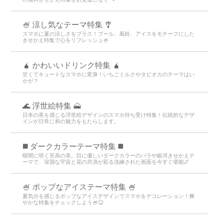
🍧 涼し気なテーマ特集 🎐
スマホに夏の涼しさをプラス！プール、風鈴、アイスをモチーフにした
きせかえ特集で心をリフレッシュ🍧
🧉 かわいいドリンク特集 🧉
甘くてキュートなスマホに変身！いちごミルクやタピオカのテーマはい
かが？
🌊 浮世絵特集 🗻
日本の美を感じる浮世絵デザインのスマホ待ち受け特集！伝統的なデザ
インが日常に和の魅力をもたらします。
️◼️ ダークカラーテーマ特集️ ◼️
暗闇に咲く至高の美。目に優しいダークカラーのバラや銀河きせかえテ
ーマで、深淵な宇宙と花の共演が彩る洗練された画面を今すぐ堪能🌌
🍧 ポップなアイステーマ特集 🍧
夏気分を感じるポップなアイスデザインでスマホをデコレーション！爽
やかな特集をチェックしよう🍧😋