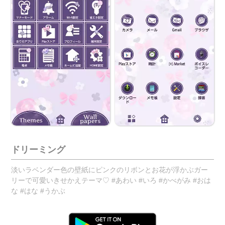
ドリーミング
淡いラベンダー色の壁紙にピンクのリボンとお花が浮かぶガー
リーで可愛いきせかえテーマ♡ #あわい #いろ #かべがみ #おは
な #はな #うかぶ