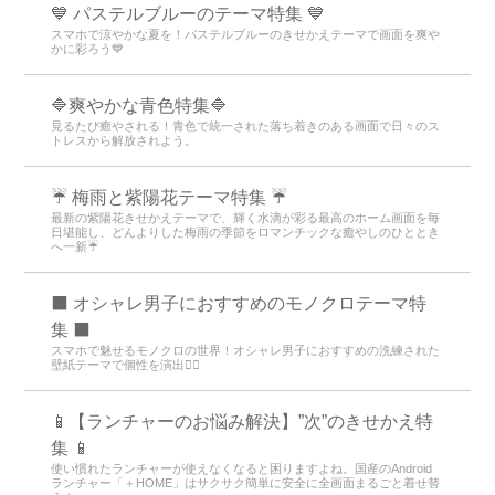
💙 パステルブルーのテーマ特集 💙
スマホで涼やかな夏を！パステルブルーのきせかえテーマで画面を爽や
かに彩ろう💙
🔷爽やかな青色特集🔷
見るたび癒やされる！青色で統一された落ち着きのある画面で日々のス
トレスから解放されよう。
☔ 梅雨と紫陽花テーマ特集 ☔
最新の紫陽花きせかえテーマで、輝く水滴が彩る最高のホーム画面を毎
日堪能し、どんよりした梅雨の季節をロマンチックな癒やしのひととき
へ一新☔
⬛ オシャレ男子におすすめのモノクロテーマ特
集 ⬛
スマホで魅せるモノクロの世界！オシャレ男子におすすめの洗練された
壁紙テーマで個性を演出💁‍♂️
📱【ランチャーのお悩み解決】”次”のきせかえ特
集 📱
使い慣れたランチャーが使えなくなると困りますよね。国産のAndroid
ランチャー「＋HOME」はサクサク簡単に安全に全画面まるごと着せ替