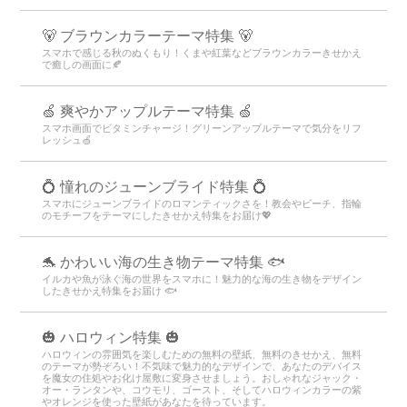
🐻 ブラウンカラーテーマ特集 🐻
スマホで感じる秋のぬくもり！くまや紅葉などブラウンカラーきせかえ
で癒しの画面に🍂
🍏 爽やかアップルテーマ特集 🍏
スマホ画面でビタミンチャージ！グリーンアップルテーマで気分をリフ
レッシュ🍏
💍 憧れのジューンブライド特集 💍
スマホにジューンブライドのロマンティックさを！教会やビーチ、指輪
のモチーフをテーマにしたきせかえ特集をお届け💖
🐬 かわいい海の生き物テーマ特集 🐟
イルカや魚が泳ぐ海の世界をスマホに！魅力的な海の生き物をデザイン
したきせかえ特集をお届け 🐟
🎃 ハロウィン特集 🎃
ハロウィンの雰囲気を楽しむための無料の壁紙、無料のきせかえ、無料
のテーマが勢ぞろい！不気味で魅力的なデザインで、あなたのデバイス
を魔女の住処やお化け屋敷に変身させましょう。おしゃれなジャック・
オー・ランタンや、コウモリ、ゴースト、そしてハロウィンカラーの紫
やオレンジを使った壁紙があなたを待っています。