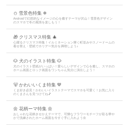
⛄ 雪景色特集 ❄
Androidで幻想的なイメージの心を癒すテーマが沢山！雪景色デザイン
のスマホで冬の風情を楽しもう！
🎁 クリスマス特集 🎄
心躍るクリスマス特集！イルミネーション輝く町並みやスノードームの
着せ替え・壁紙でホリデー気分を満喫しよう♪
🐶 犬のイラスト特集 🐶
犬のイラスト壁紙がいっぱい！愛らしいデザインで心を癒し、スマホの
ホーム画面とロック画面をワンちゃん気分に演出しよう！
🐻 かわいいくま特集 🤎
くま好き必見！かわいいイラストテーマでスマホを可愛く！お気に入り
のくまさんを見つけてね🎵
🌼 花柄ーマ特集 🌼
おしゃれな花柄きせかえテーマで、可憐なフラワーモチーフが彩る華や
かで洗練されたホーム画面を今すぐ手に入れよう🌼