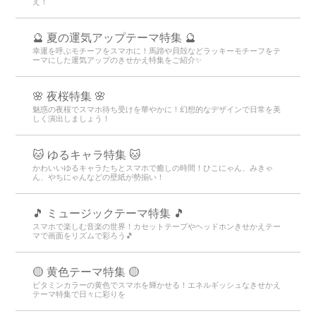
え！
🔮 夏の運気アップテーマ特集 🔮
幸運を呼ぶモチーフをスマホに！馬蹄や貝殻などラッキーモチーフをテ
ーマにした運気アップのきせかえ特集をご紹介✨
🌸 夜桜特集 🌸
魅惑の夜桜でスマホ待ち受けを華やかに！幻想的なデザインで日常を美
しく演出しましょう！
🐱 ゆるキャラ特集 🐱
かわいいゆるキャラたちとスマホで癒しの時間！ひこにゃん、みきゃ
ん、やちにゃんなどの壁紙が勢揃い！
🎵 ミュージックテーマ特集 🎵
スマホで楽しむ音楽の世界！カセットテープやヘッドホンきせかえテー
マで画面をリズムで彩ろう🎵
🟡 黄色テーマ特集 🟡
ビタミンカラーの黄色でスマホを輝かせる！エネルギッシュなきせかえ
テーマ特集で日々に彩りを